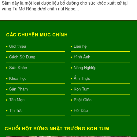
Sâm dây là một loại dược liệu bổ dưỡng cho sức khỏe xuất xứ tại
vùng Tu Mơ Rông dưới chân núi Ngọc...
CÁC CHUYÊN MỤC CHÍNH
Giới thiệu
Liên hệ
Cách Sử Dụng
Hình Ảnh
Sức Khỏe
Nông Nghiệp
Khoa Học
Ẩm Thực
Sản Phẩm
Kon Tum
Tản Mạn
Phật Giáo
Tin Tức
Hỏi Đáp
CHUỐI HỘT RỪNG NHẬT TRƯỜNG KON TUM