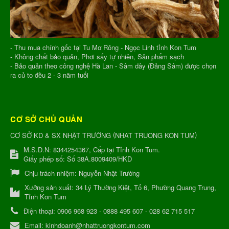
- Thu mua chính gốc tại Tu Mơ Rông - Ngọc Linh tỉnh Kon Tum
- Không chất bảo quản, Phơi sấy tự nhiên, Sản phẩm sạch
- Bảo quản theo công nghệ Hà Lan - Sâm dây (Đảng Sâm) được chọn
ra củ to đều 2 - 3 năm tuổi
CƠ SỞ CHỦ QUẢN
(
)
CƠ SỞ KD & SX NHẬT TRƯỜNG
NHAT TRUONG KON TUM
M.S.D.N: 8344254367, Cấp tại Tỉnh Kon Tum.
Giấy phép số: Số 38A.8009409/HKD
Chịu trách nhiệm:
Nguyễn Nhật Trường
Xưởng sản xuất:
34 Lý Thường Kiệt, Tổ 6, Phường Quang Trung,
Tỉnh Kon Tum
Điện thoại:
0906 968 923 - 0888 495 607 - 028 62 715 517
Email:
kinhdoanh@nhattruongkontum.com