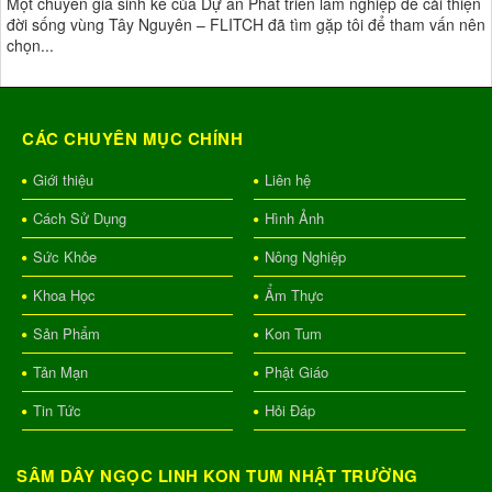
Một chuyên gia sinh kế của Dự án Phát triển lâm nghiệp để cải thiện
đời sống vùng Tây Nguyên – FLITCH đã tìm gặp tôi để tham vấn nên
chọn...
CÁC CHUYÊN MỤC CHÍNH
Giới thiệu
Liên hệ
Cách Sử Dụng
Hình Ảnh
Sức Khỏe
Nông Nghiệp
Khoa Học
Ẩm Thực
Sản Phẩm
Kon Tum
Tản Mạn
Phật Giáo
Tin Tức
Hỏi Đáp
SÂM DÂY NGỌC LINH KON TUM NHẬT TRƯỜNG