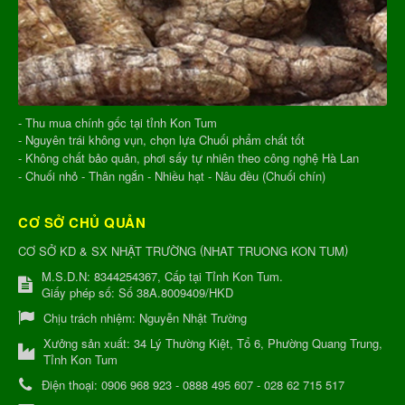
- Thu mua chính gốc tại tỉnh Kon Tum
- Nguyên trái không vụn, chọn lựa Chuối phẩm chất tốt
- Không chất bảo quản, phơi sấy tự nhiên theo công nghệ Hà Lan
- Chuối nhỏ - Thân ngắn - Nhiều hạt - Nâu đều (Chuối chín)
CƠ SỞ CHỦ QUẢN
(
)
CƠ SỞ KD & SX NHẬT TRƯỜNG
NHAT TRUONG KON TUM
M.S.D.N: 8344254367, Cấp tại Tỉnh Kon Tum.
Giấy phép số: Số 38A.8009409/HKD
Chịu trách nhiệm:
Nguyễn Nhật Trường
Xưởng sản xuất:
34 Lý Thường Kiệt, Tổ 6, Phường Quang Trung,
Tỉnh Kon Tum
Điện thoại:
0906 968 923 - 0888 495 607 - 028 62 715 517