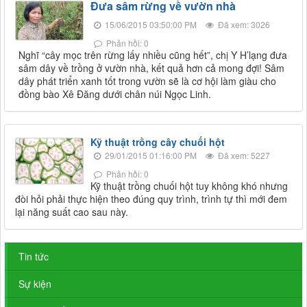
Đưa sâm rừng về vườn nhà
15/06/2015 03:50:00 PM
Đã xem: 3026
Phản hồi: 0
Nghĩ “cây mọc trên rừng lấy nhiều cũng hết”, chị Y H’lạng đưa
sâm dây về trồng ở vườn nhà, kết quả hơn cả mong đợi! Sâm
dây phát triển xanh tốt trong vườn sẽ là cơ hội làm giàu cho
đồng bào Xê Đăng dưới chân núi Ngọc Linh.
Kỹ thuật trồng cây chuối hột
29/01/2015 01:16:00 PM
Đã xem: 5227
Phản hồi: 0
Kỹ thuật trồng chuối hột tuy không khó nhưng
đòi hỏi phải thực hiện theo đúng quy trình, trình tự thì mới đem
lại năng suất cao sau này.
Tin tức
Sự kiện