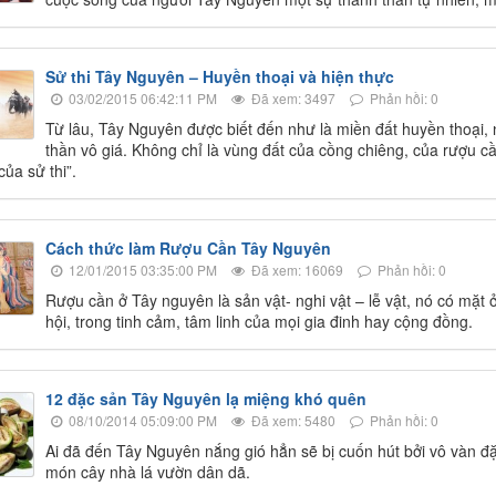
Sử thi Tây Nguyên – Huyền thoại và hiện thực
03/02/2015 06:42:11 PM
Đã xem: 3497
Phản hồi: 0
Từ lâu, Tây Nguyên được biết đến như là miền đất huyền thoại, nơ
thần vô giá. Không chỉ là vùng đất của cồng chiêng, của rượu 
của sử thi”.
Cách thức làm Rượu Cần Tây Nguyên
12/01/2015 03:35:00 PM
Đã xem: 16069
Phản hồi: 0
Rượu cần ở Tây nguyên là sản vật- nghi vật – lễ vật, nó có mặt ở
hội, trong tinh cảm, tâm linh của mọi gia đinh hay cộng đồng.
12 đặc sản Tây Nguyên lạ miệng khó quên
08/10/2014 05:09:00 PM
Đã xem: 5480
Phản hồi: 0
Ai đã đến Tây Nguyên nắng gió hẳn sẽ bị cuốn hút bởi vô vàn đặ
món cây nhà lá vườn dân dã.