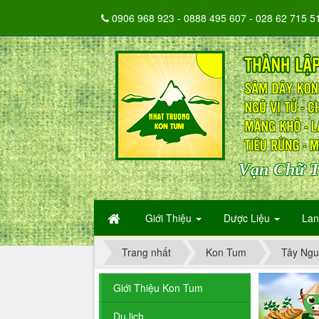
0906 968 923 - 0888 495 607 - 028 62 715 5
Vạn Chữ T
Giới Thiệu
Dược Liệu
La
Trang nhất
Kon Tum
Tây Ng
Giới Thiệu Kon Tum
Du lịch