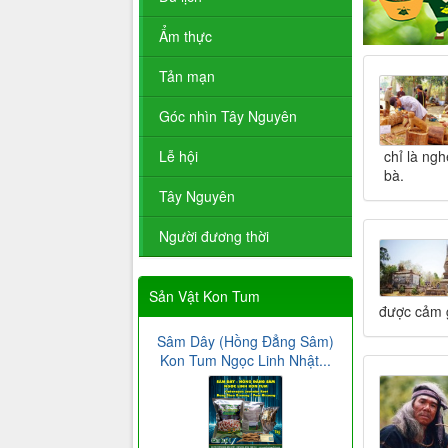
Ẩm thực
Tản mạn
Góc nhìn Tây Nguyên
chỉ là ngh
Lễ hội
bà.
Tây Nguyên
Người đương thời
Sản Vật Kon Tum
được cảm g
Sâm Dây (Hồng Đẳng Sâm)
Kon Tum Ngọc Linh Nhật...