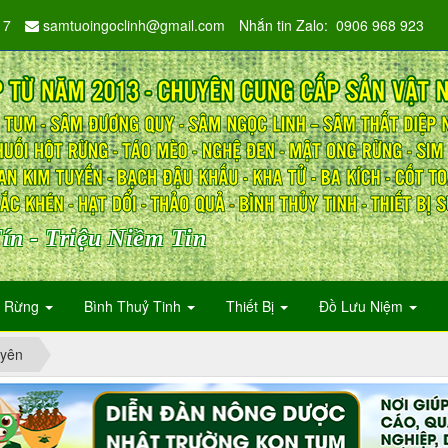
17
samtuoingoclinh@gmail.com
Nhắn tin Zalo: 0906 968 923
ín - Triệu Niềm Tin
n Rừng
Bình Thuỷ Tinh
Thiết Bị
Đồ Lưu Niệm
uyên