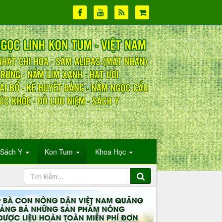
Sách Y
Kon Tum
Khoa Học