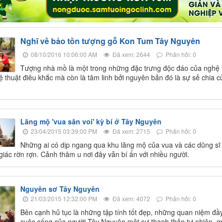
Nghĩ về bảo tồn tượng gỗ Kon Tum Tây Nguyên
08/10/2016 10:06:00 AM
Đã xem: 2644
Phản hồi: 0
Tượng nhà mồ là một trong những đặc trưng độc đáo của nghệ
ệ thuật điêu khắc mà còn là tâm linh bởi nguyên bản đó là sự sẻ chia củ
Lăng mộ 'vua săn voi' kỳ bí ở Tây Nguyên
23/04/2015 03:39:00 PM
Đã xem: 2715
Phản hồi: 0
Những ai có dịp ngang qua khu lăng mộ của vua và các dũng sĩ
iác rờn rợn. Cảnh thâm u nơi đây vẫn bí ẩn với nhiều người.
Nguyên sơ Tây Nguyên
21/03/2015 12:32:00 PM
Đã xem: 4072
Phản hồi: 0
Bên cạnh hủ tục là những tập tính tốt đẹp, những quan niệm đầy
cuộc sống của người Tây Nguyên một sự thanh thản tự nhiên, mộ