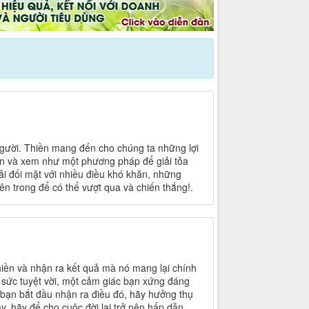
người. Thiền mang đến cho chúng ta những lợi
hận và xem như một phương pháp để giải tỏa
ải đối mặt với nhiều điều khó khăn, những
ên trong để có thể vượt qua và chiến thắng!.
hiền và nhận ra kết quả mà nó mang lại chính
t sức tuyệt vời, một cảm giác bạn xứng đáng
bạn bắt đầu nhận ra điều đó, hãy hưởng thụ
y, hãy để cho cuộc đời lại trở nên hấp dẫn.