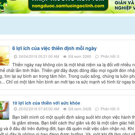
6 lợi ích của việc thiền định mỗi ngày
24/04/2016 05:21:00 AM
Đã xem: 2260
Phản hồi: 0
Thiền ngày nay không còn là một khái niệm xa lạ đối với nhiều 
 thể chất lẫn tinh thần. Thiền giờ đây được đông đảo mọi người đón n
g, tìm lại sự bình an trong tâm hồn. Trong cuộc sống, chúng ta luôn ph
p... Chỉ có một tâm hồn bình an mới tạo ra sức mạnh vô hình từ ngay b
10 lợi ích của thiền với sức khỏe
25/02/2016 07:45:00 AM
Đã xem: 2428
Phản hồi: 0
Bạn biết mình có một quyết định sáng suốt khi chọn việc hành t
là giảm stress. Bạn biết cách thư giãn và đó là một cảm giác hế
 và ở đâu đó trên đường đời, bạn đã quên mất việc cảm nhận nó. Khi 
 bởi vì đây là những gì bạn đáng được hưởng. Và, một khi đã làm như vậ