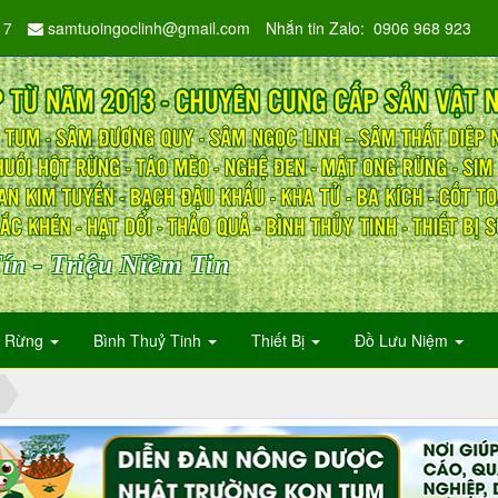
17
samtuoingoclinh@gmail.com
Nhắn tin Zalo: 0906 968 923
ín - Triệu Niềm Tin
n Rừng
Bình Thuỷ Tinh
Thiết Bị
Đồ Lưu Niệm