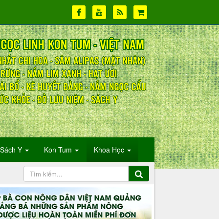
Sách Y
Kon Tum
Khoa Học