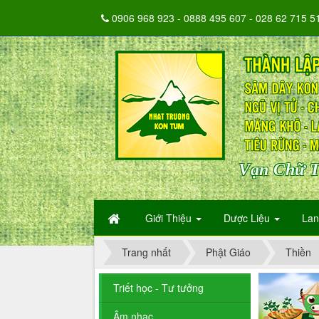
0906 968 923 - 0888 495 607 - 028 62 715 5
Vạn Chữ T
Giới Thiệu
Dược Liệu
La
Trang nhất
Phật Giáo
Thiền
Triết học - Tư tưởng
Âm nhạc