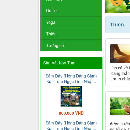
Du lịch
Yoga
Thiền
Thiền
Tướng số
Sản Vật Kon Tum
ích cả về
căng thẳn
Sâm Dây (Hồng Đẳng Sâm)
tranh chấ
Kon Tum Ngọc Linh Nhật...
800.000 VND
Sâm Dây (Hồng Đẳng Sâm)
được hưởng
Kon Tum Ngọc Linh Nhật...
nó tối đa,