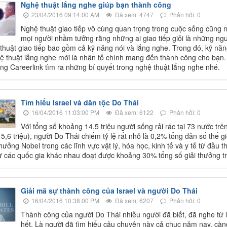
Nghệ thuật lắng nghe giúp bạn thành công
23/04/2016 09:14:00 AM
Đã xem: 4747
Phản hồi: 0
Nghệ thuật giao tiếp vô cùng quan trọng trong cuộc sống cũng 
mọi người nhầm tưởng rằng những ai giao tiếp giỏi là những ngườ
thuật giao tiếp bao gồm cả kỹ năng nói và lắng nghe. Trong đó, kỹ năn
 thuật lắng nghe mới là nhân tố chính mang đến thành công cho bạn. Tạ
ng Careerlink tìm ra những bí quyết trong nghệ thuật lắng nghe nhé.
Tìm hiểu Israel và dân tộc Do Thái
16/04/2016 11:03:00 PM
Đã xem: 6122
Phản hồi: 0
Với tổng số khoảng 14,5 triệu người sống rải rác tại 73 nước trên 
 5,6 triệu), người Do Thái chiếm tỷ lệ rất nhỏ là 0,2% tổng dân số thế 
thưởng Nobel trong các lĩnh vực vật lý, hóa học, kinh tế và y tế từ đầu
ừ các quốc gia khác nhau đoạt được khoảng 30% tổng số giải thưởng tr
Giải mã sự thành công của Israel và người Do Thái
16/04/2016 10:38:00 PM
Đã xem: 6207
Phản hồi: 0
Thành công của người Do Thái nhiều người đã biết, đã nghe từ 
hết. Là người đã tìm hiểu câu chuyện này cả chục năm nay, càn