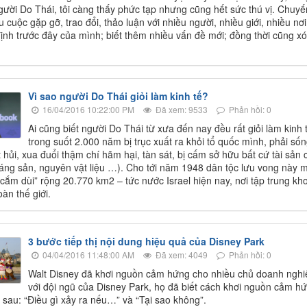
người Do Thái, tôi càng thấy phức tạp nhưng cũng hết sức thú vị. Chuyến
ều cuộc gặp gỡ, trao đổi, thảo luận với nhiều người, nhiều giới, nhiều 
ịnh trước đây của mình; biết thêm nhiều vấn đề mới; đồng thời cũng xó
Vì sao người Do Thái giỏi làm kinh tế?
16/04/2016 10:22:00 PM
Đã xem: 9533
Phản hồi: 0
Ai cũng biết người Do Thái từ xưa đến nay đều rất giỏi làm kinh 
trong suốt 2.000 năm bị trục xuất ra khỏi tổ quốc mình, phải sống
 hủi, xua đuổi thậm chí hãm hại, tàn sát, bị cấm sở hữu bất cứ tài sản 
áng sản, nguyên vật liệu …). Cho tới năm 1948 dân tộc lưu vong này 
cắm dùi” rộng 20.770 km2 – tức nước Israel hiện nay, nơi tập trung kh
oàn thế giới.
3 bước tiếp thị nội dung hiệu quả của Disney Park
04/04/2016 11:48:00 AM
Đã xem: 4049
Phản hồi: 0
Walt Disney đã khơi nguồn cảm hứng cho nhiều chủ doanh nghiệ
với đội ngũ của Disney Park, họ đã biết cách khơi nguồn cảm h
i sau: “Điều gì xảy ra nếu…” và “Tại sao không”.