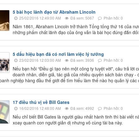
5 bài học lãnh đạo từ Abraham Lincoln
25/02/2016 12:49:00 AM
Đã xem: 5067
Phản hồi: 0
Năm 1861, Abraham Lincoln trở thành Tổng tống thứ 16 của nư
những phẩm chất lãnh đạo của ông vẫn là bài học đúng đắn đối v
5 dấu hiệu bạn đã có nơi làm việc lý tưởng
23/02/2016 12:03:00 AM
Đã xem: 3936
Phản hồi: 0
Nếu bạn hỏi “Điều gì tạo nên một công ty tuyệt vời", câu trả lờ
doanh nhân, diễn giả, tác giả của nhiều quyển sách bán chạy - 
oanh nghiệp hàng đầu thế giới để tìm hiểu làm thế nào họ quản lý các 
17 điều thú vị về Bill Gates
16/02/2016 12:48:00 AM
Đã xem: 4992
Phản hồi: 0
Nếu chỉ biết Bill Gates là người giàu nhất hành tinh thì bài viết
xoay quanh con người giản dị nhưng vô cùng tài ba này.