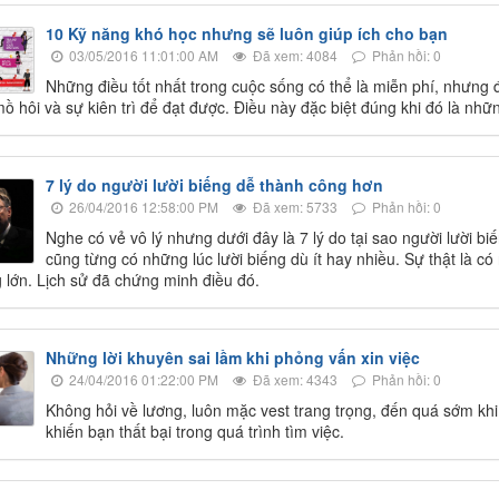
10 Kỹ năng khó học nhưng sẽ luôn giúp ích cho bạn
03/05/2016 11:01:00 AM
Đã xem: 4084
Phản hồi: 0
Những điều tốt nhất trong cuộc sống có thể là miễn phí, nhưng 
 mồ hôi và sự kiên trì để đạt được. Điều này đặc biệt đúng khi đó là nh
7 lý do người lười biếng dễ thành công hơn
26/04/2016 12:58:00 PM
Đã xem: 5733
Phản hồi: 0
Nghe có vẻ vô lý nhưng dưới đây là 7 lý do tại sao người lười bi
cũng từng có những lúc lười biếng dù ít hay nhiều. Sự thật là c
 lớn. Lịch sử đã chứng minh điều đó.
Những lời khuyên sai lầm khi phỏng vấn xin việc
24/04/2016 01:22:00 PM
Đã xem: 4343
Phản hồi: 0
Không hỏi về lương, luôn mặc vest trang trọng, đến quá sớm khi
khiến bạn thất bại trong quá trình tìm việc.