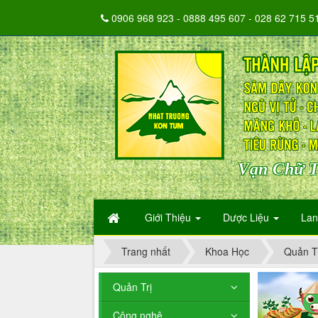
0906 968 923 - 0888 495 607 - 028 62 715 5
Vạn Chữ T
Giới Thiệu
Dược Liệu
La
Trang nhất
Khoa Học
Quản T
Quản Trị
Công nghệ