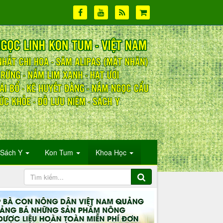
Sách Y
Kon Tum
Khoa Học