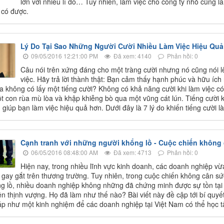
lớn với nhiều lí do… Tuy nhiên, làm việc cho công ty nhỏ cũng l
 có được.
Lý Do Tại Sao Những Người Cười Nhiều Làm Việc Hiệu Qu
09/05/2016 12:21:00 PM
Đã xem: 4140
Phản hồi: 0
Câu nói trên xứng đáng cho một tràng cười nhưng nó cũng nói lê
việc. Hãy trả lời thành thật: Bạn cảm thấy hạnh phúc và hữu ích 
ua không có lấy một tiếng cười? Không có khả năng cười khi làm việc c
t con rùa mù lòa và khập khiễng bò qua một vũng cát lún. Tiếng cười k
 giúp bạn làm việc hiệu quả hơn. Dưới đây là 7 lý do khiến tiếng cười l
Cạnh tranh với những người khổng lồ - Cuộc chiến không
06/05/2016 08:48:00 AM
Đã xem: 4713
Phản hồi: 0
Hiện nay, trong nhiều lĩnh vực kinh doanh, các doanh nghiệp vừa
 gay gắt trên thương trường. Tuy nhiên, trong cuộc chiến không cân sức
g lồ, nhiều doanh nghiệp không những đã chứng minh được sự tồn tại
ên thịnh vượng. Họ đã làm như thế nào? Bài viết này đề cập tới bí quy
áp như một kinh nghiệm để các doanh nghiệp tại Việt Nam có thể học 