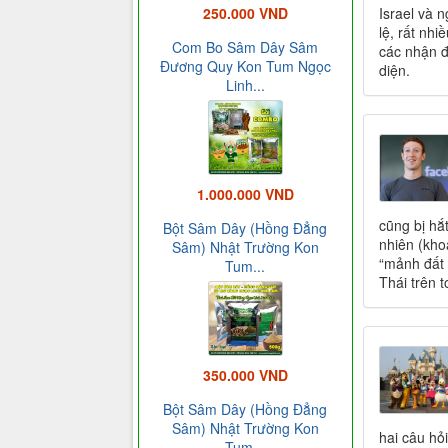
Israel và 
250.000 VND
lệ, rất nhi
Com Bo Sâm Dây Sâm
các nhận đ
Đương Quy Kon Tum Ngọc
diện.
Linh...
1.000.000 VND
cũng bị hắt
Bột Sâm Dây (Hồng Đẳng
nhiên (kho
Sâm) Nhật Trường Kon
“mảnh đất 
Tum...
Thái trên t
350.000 VND
Bột Sâm Dây (Hồng Đẳng
Sâm) Nhật Trường Kon
hai câu hỏ
Tum...