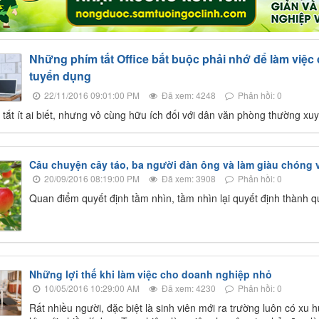
Những phím tắt Office bắt buộc phải nhớ để làm việc
tuyển dụng
22/11/2016 09:01:00 PM
Đã xem: 4248
Phản hồi: 0
tắt ít ai biết, nhưng vô cùng hữu ích đối với dân văn phòng thường xu
Câu chuyện cây táo, ba người đàn ông và làm giàu chóng 
20/09/2016 08:19:00 PM
Đã xem: 3908
Phản hồi: 0
Quan điểm quyết định tầm nhìn, tầm nhìn lại quyết định thành q
Những lợi thế khi làm việc cho doanh nghiệp nhỏ
10/05/2016 10:29:00 AM
Đã xem: 4230
Phản hồi: 0
Rất nhiều người, đặc biệt là sinh viên mới ra trường luôn có xu