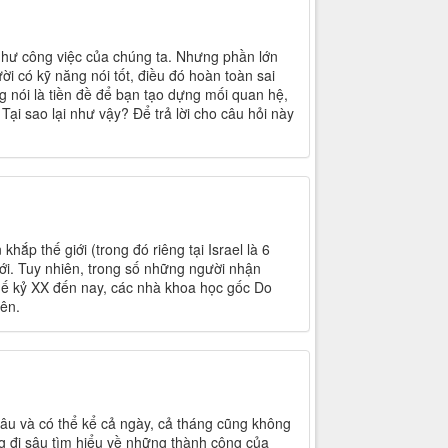
như công việc của chúng ta. Nhưng phần lớn
i có kỹ năng nói tốt, điều đó hoàn toàn sai
g nói là tiền đề để bạn tạo dựng mối quan hệ,
i sao lại như vậy? Để trả lời cho câu hỏi này
khắp thế giới (trong đó riêng tại Israel là 6
giới. Tuy nhiên, trong số những người nhận
 thế kỷ XX đến nay, các nhà khoa học gốc Do
ên.
lâu và có thể kể cả ngày, cả tháng cũng không
g đi sâu tìm hiểu về những thành công của