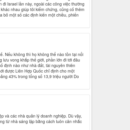
 đi Israel lần này, ngoài các công việc thường
nơi khác nhau giúp tôi kiểm chứng, củng cố thêm
a bỏ một số các định kiến một chiều, phiến
tế. Nếu không thì họ không thể nào tồn tại nổi
 lưu vong khắp thế giới, phần lớn đi tới đâu
cố định nào như nhà đất, tài nguyên thiên
mới được Liên Hợp Quốc chỉ định cho một
oảng 43% trong tổng số 13,9 triệu người Do
p và các nhà quản lý doanh nghiệp. Dù vậy,
ứng từ nhà sáng lập bằng cách luôn cân nhắc