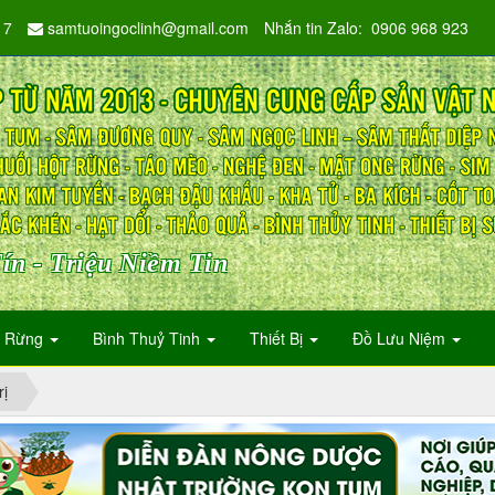
17
samtuoingoclinh@gmail.com
Nhắn tin Zalo: 0906 968 923
ín - Triệu Niềm Tin
n Rừng
Bình Thuỷ Tinh
Thiết Bị
Đồ Lưu Niệm
rị