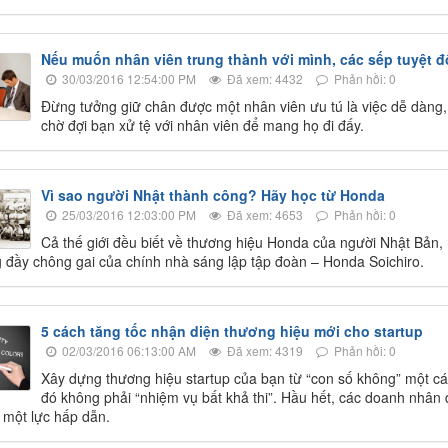
Nếu muốn nhân viên trung thành với mình, các sếp tuyệt đ
30/03/2016 12:54:00 PM
Đã xem: 4432
Phản hồi: 0
Đừng tưởng giữ chân được một nhân viên ưu tú là việc dễ dàng,
chờ đợi bạn xử tệ với nhân viên để mang họ đi đấy.
Vì sao người Nhật thành công? Hãy học từ Honda
25/03/2016 12:03:00 PM
Đã xem: 4653
Phản hồi: 0
Cả thế giới đều biết về thương hiệu Honda của người Nhật Bản,
 đầy chông gai của chính nhà sáng lập tập đoàn – Honda Soichiro.
5 cách tăng tốc nhận diện thương hiệu mới cho startup
02/03/2016 06:13:00 AM
Đã xem: 4319
Phản hồi: 0
Xây dựng thương hiệu startup của bạn từ “con số không” một c
đó không phải “nhiệm vụ bất khả thi”. Hầu hết, các doanh nhân
a một lực hấp dẫn.