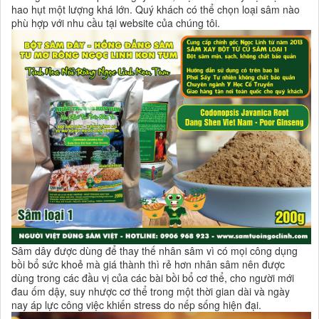
hao hụt một lượng khá lớn. Quý khách có thể chọn loại sâm nào
phù hợp với nhu cầu tại website của chúng tôi.
Sâm dây được dùng để thay thế nhân sâm vì có mọi công dụng
bồi bổ sức khoẻ mà giá thành thì rẻ hơn nhân sâm nên được
dùng trong các đầu vị của các bài bồi bổ cơ thể, cho người mới
đau ốm dậy, suy nhược cơ thể trong một thời gian dài và ngày
nay áp lực công việc khiến stress do nếp sống hiện đại.