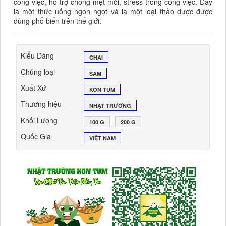
công việc, hỗ trợ chống mệt mỏi, stress trong công việc. Đây
là một thức uống ngon ngọt và là một loại thảo dược được
dùng phổ biến trên thế giới.
Kiểu Dáng
CHAI
Chủng loại
SÂM
Xuất Xứ
KON TUM
Thương hiệu
NHẬT TRƯỜNG
Khối Lượng
100 G
200 G
Quốc Gia
VIỆT NAM