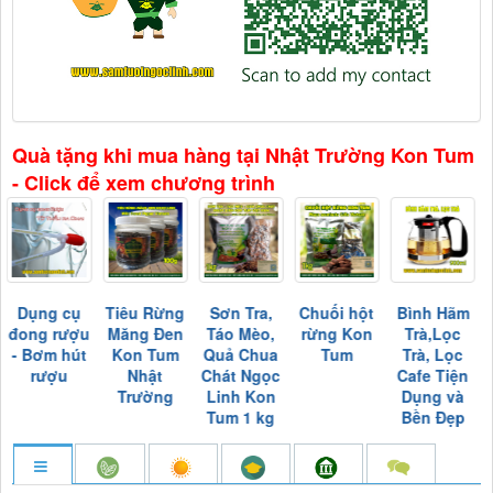
Quà tặng khi mua hàng tại Nhật Trường Kon Tum
- Click để xem chương trình
Dụng cụ
Tiêu Rừng
Sơn Tra,
Chuối hột
Bình Hãm
đong rượu
Măng Đen
Táo Mèo,
rừng Kon
Trà,Lọc
- Bơm hút
Kon Tum
Quả Chua
Tum
Trà, Lọc
rượu
Nhật
Chát Ngọc
Cafe Tiện
Trường
Linh Kon
Dụng và
Tum 1 kg
Bền Đẹp