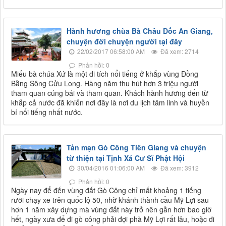
Hành hương chùa Bà Châu Đốc An Giang,
chuyện đời chuyện người tại đây
22/02/2017 06:58:00 AM
Đã xem: 2714
Phản hồi: 0
Miếu bà chúa Xứ là một di tích nổi tiếng ở khắp vùng Đồng
Bằng Sông Cửu Long. Hàng năm thu hút hơn 3 triệu người
tham quan cúng bái và tham quan. Khách hành hương đến từ
khắp cả nước đã khiến nơi đây là nơi du lịch tâm linh và huyền
bí nổi tiếng nhất nước.
Tản mạn Gò Công Tiền Giang và chuyện
từ thiện tại Tịnh Xá Cư Sĩ Phật Hội
30/04/2016 01:06:00 AM
Đã xem: 3912
Phản hồi: 0
Ngày nay để đến vùng đất Gò Công chỉ mất khoảng 1 tiếng
rưỡi chạy xe trên quốc lộ 50, nhờ khánh thành cầu Mỹ Lợi sau
hơn 1 năm xây dựng mà vùng đất này trở nên gần hơn bao giờ
hết, ngày xưa để đi gò công phải đợi phà Mỹ Lợi rất lâu, hoặc đi