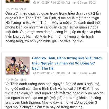
01/03/2017 01:29:00 AM
Đã xem: 5203
Phản hồi: 0
Ông giữ nhiều chức vụ quan trọng trong triều đình và đã 2 lần
được cử làm Tổng Trấn Gia Định, được coi là một trong “Ngũ
Hổ Tướng” ở Gia Định Thành. Đây là một chức danh dưới thời
phong kiến, có nhiệm vụ cai quản cả dân sự và quân sự của
một tỉnh. Ông được xem đã góp công lớn giúp ổn định và phát
triển khu vực Nam Bộ Miền Nam, từ một vùng chiến tranh
hoang tàng, trở nên yên bình, giàu có và sung túc.
Lăng Võ Tánh, Danh tướng kiệt xuất dưới
triều Nguyễn và nhân vật Võ Đông Sơ
Bạch Thu Hà
28/02/2017 10:31:00 PM
Đã xem: 4948
Phản hồi: 0
Võ Tánh danh tướng theo phò Nguyễn Ánh có đến 3 ngôi mộ,
trong đó một cái nằm ở Bình Định và hai cái ở TP.HCM. Theo
tục lệ dân gian, khi một người chết mất xác hoặc vì lý do nào đó
mà người ta phải tạo mộ giả (mộ gió) để hương khói, thờ cúng
là chuyện bình thường. Nhưng đây là một vị tướng có đến 3
ngôi mộ là chuyện hiếm xưa nay có trong thiên hạ.