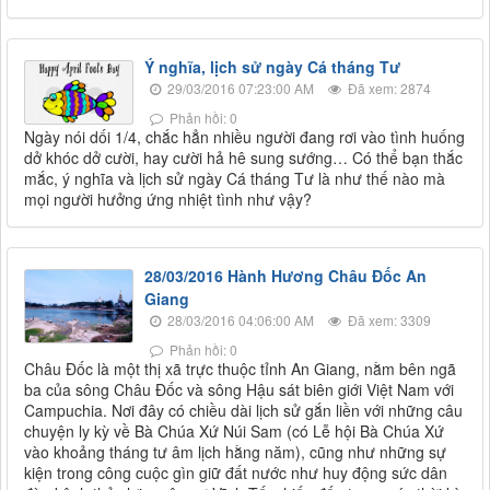
Ý nghĩa, lịch sử ngày Cá tháng Tư
29/03/2016 07:23:00 AM
Đã xem: 2874
Phản hồi: 0
Ngày nói dối 1/4, chắc hẳn nhiều người đang rơi vào tình huống
dở khóc dở cười, hay cười hả hê sung sướng… Có thể bạn thắc
mắc, ý nghĩa và lịch sử ngày Cá tháng Tư là như thế nào mà
mọi người hưởng ứng nhiệt tình như vậy?
28/03/2016 Hành Hương Châu Đốc An
Giang
28/03/2016 04:06:00 AM
Đã xem: 3309
Phản hồi: 0
Châu Đốc là một thị xã trực thuộc tỉnh An Giang, nằm bên ngã
ba của sông Châu Đốc và sông Hậu sát biên giới Việt Nam với
Campuchia. Nơi đây có chiều dài lịch sử gắn liền với những câu
chuyện ly kỳ về Bà Chúa Xứ Núi Sam (có Lễ hội Bà Chúa Xứ
vào khoảng tháng tư âm lịch hằng năm), cũng như những sự
kiện trong công cuộc gìn giữ đất nước như huy động sức dân