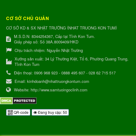
CƠ SỞ CHỦ QUẢN
(
)
CƠ SỞ KD & SX NHẬT TRƯỜNG
NHAT TRUONG KON TUM
M.S.D.N: 8344254367, Cấp tại Tỉnh Kon Tum.
Giấy phép số: Số 38A.8009409/HKD
Chịu trách nhiệm:
Nguyễn Nhật Trường
Xưởng sản xuất:
34 Lý Thường Kiệt, Tổ 6, Phường Quang Trung,
Tỉnh Kon Tum
Điện thoại:
0906 968 923 - 0888 495 607 - 028 62 715 517
Email:
kinhdoanh@nhattruongkontum.com
Website:
http://www.samtuoingoclinh.com
QR-code
Đang truy cập: 50