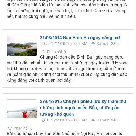
đi Cần Giờ có lẽ 6 lần từ thời sinh viên cho đến khi ra trường, 6
lần là những trải nghiệm khác biệt, nói đi hết Cần Giờ là không
hết, nhưng cũng hiểu về nó ít nhiều.
31/08/2014 Đảo Bình Ba ngày nắng mới
25/02/2016 10:57:00 AM
Đã xem: 2395
Phản hồi: 0
Chúng tôi đến đảo Bình Ba ngày nắng đẹp,
mọi thứ đều chuẩn bị và rạo rực từ những ngày trước. (Hy vọng
trời không mưa) Sau một đêm vất vả ngồi trên xe, nằm ở cuối
xe (cảm giác như đang chơi thú nhún) cuối cùng cũng đền đáp
xứng đáng với cảnh quan nơi đây.
27/04/2015 Chuyến phiêu lưu ký thăm thú
những tỉnh ngoài miền Bắc, những ấn
tượng khó quên
16/02/2016 02:01:00 AM
Đã xem: 2468
Phản hồi: 0
Bắt đầu từ sân bay Tân Sơn Nhất đến Nội Bài, Hà nội đón tôi