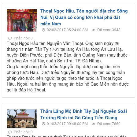
Thoại Ngọc Hầu, Tên người đặt cho Sông
Núi, Vị Quan có công lớn khai phá đất
miền Nam
02/03/2017 05:24:00 AM
Đã xem: 3948
Phản hồi: 0
Thoại Ngọc Hầu tên Nguyễn Văn Thoại. Ông sinh ngày 26
tháng 11 năm Tân Tỵ 1761 tại làng An Hải, tổng An Lưu Hạ,
huyện Diên Phước, phủ Điện Bàn, tỉnh Quảng Nam (nay thuộc
phường An Hải Tây, quận Sơn Trà, TP. Đà Nẵng).
Ông là một công thần triều Nguyễn lập được công lớn, nên
phong tước Hầu. Dưới triều Nguyễn thường lấy tên công thần
ghép vào tước nên người ta gọi theo tên tước là Thoại Ngọc
Hầu. Ngoài ra hai lần ông mang ấn bảo hộ Cao Miên nên được
gọi là Bảo Hộ Thoại.
Thăm Lăng Mộ Bình Tây Đại Nguyên Soái
Trương Định tại Gò Công Tiền Giang
01/03/2017 09:48:00 PM
Đã xem: 7660
Phản hồi: 0
Trương Định là võ quan dưới Triều Nguyễn và được người dân