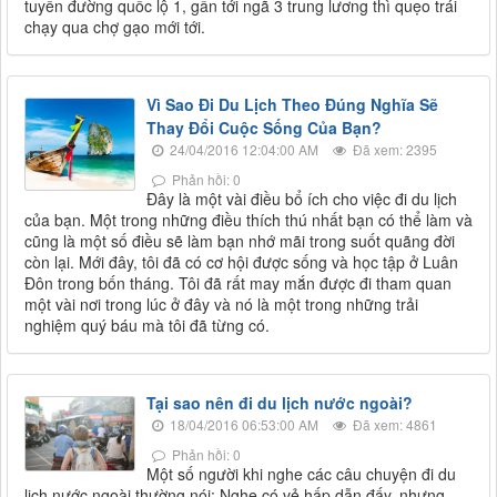
tuyến đường quốc lộ 1, gần tới ngã 3 trung lương thì quẹo trái
chạy qua chợ gạo mới tới.
Vì Sao Đi Du Lịch Theo Đúng Nghĩa Sẽ
Thay Đổi Cuộc Sống Của Bạn?
24/04/2016 12:04:00 AM
Đã xem: 2395
Phản hồi: 0
Đây là một vài điều bổ ích cho việc đi du lịch
của bạn. Một trong những điều thích thú nhất bạn có thể làm và
cũng là một số điều sẽ làm bạn nhớ mãi trong suốt quãng đời
còn lại. Mới đây, tôi đã có cơ hội được sống và học tập ở Luân
Đôn trong bốn tháng. Tôi đã rất may mắn được đi tham quan
một vài nơi trong lúc ở đây và nó là một trong những trải
nghiệm quý báu mà tôi đã từng có.
Tại sao nên đi du lịch nước ngoài?
18/04/2016 06:53:00 AM
Đã xem: 4861
Phản hồi: 0
Một số người khi nghe các câu chuyện đi du
lịch nước ngoài thường nói: Nghe có vẻ hấp dẫn đấy, nhưng