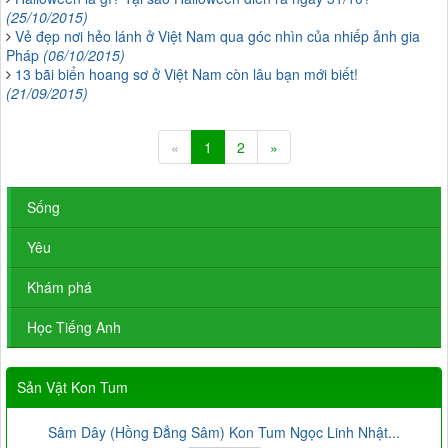
(25/10/2015)
Vẻ đẹp nơi hẻo lánh ở Việt Nam qua góc nhìn của nhiếp ảnh gia
Pháp
(06/10/2015)
13 bãi biển hoang sơ ở Việt Nam còn lâu bạn mới biết!
(21/09/2015)
«
1
2
»
Sống
Yêu
Khám phá
Học Tiếng Anh
Sản Vật Kon Tum
Sâm Dây (Hồng Đẳng Sâm) Kon Tum Ngọc Linh Nhật...