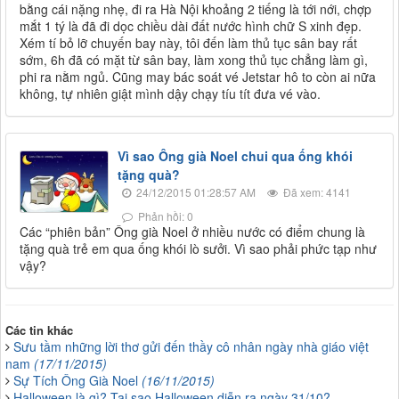
bằng cái nặng nhẹ, đi ra Hà Nội khoảng 2 tiếng là tới nới, chợp
mắt 1 tý là đã đi dọc chiều dài đất nước hình chữ S xinh đẹp.
Xém tí bỏ lỡ chuyến bay này, tôi đến làm thủ tục sân bay rất
sớm, 6h đã có mặt từ sân bay, làm xong thủ tục chẳng làm gì,
phi ra nằm ngủ. Cũng may bác soát vé Jetstar hô to còn ai nữa
không, tự nhiên giật mình dậy chạy tíu tít đưa vé vào.
Vì sao Ông già Noel chui qua ống khói
tặng quà?
24/12/2015 01:28:57 AM
Đã xem: 4141
Phản hồi: 0
Các “phiên bản” Ông già Noel ở nhiều nước có điểm chung là
tặng quà trẻ em qua ống khói lò sưởi. Vì sao phải phức tạp như
vậy?
Các tin khác
Sưu tầm những lời thơ gửi đến thầy cô nhân ngày nhà giáo việt
nam
(17/11/2015)
Sự Tích Ông Già Noel
(16/11/2015)
Halloween là gì? Tại sao Halloween diễn ra ngày 31/10?