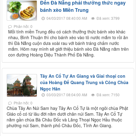
Đến Đà Nẵng phải thưởng thức ngay
bánh xèo Miền Trung
04/03/2017 08:40:00 AM
Đã xem: 3799
Phản hồi: 0
Mỗi tính miền Trung đều có cách thưởng thức bánh xèo khác
nhau, Bình Thuận thì cho bánh xèo vào tô nước mắm to rồi ăn
thì Đà Nẵng cuộn dưa xoài rau với bánh tráng chấm nước
mắm. Hôm nay mình sẽ giới thiệu bánh xèo Đà Nẵng nằm trên
con đường Hoàng Diệu Thành Phố Đà Nẵng.
Tây An Cổ Tự An Giang và Giai thoại con
của Hoàng Đế Quang Trung và Công Chúa
Ngọc Hân
03/03/2017 08:04:00 AM
Đã xem: 7150
Phản hồi: 0
Chùa Tây An Núi Sam hay Tây An Cổ Tự là một ngôi chùa Phật
Giáo cổ có từ lâu đời nằm dưới chân núi Sam. Tây An Cổ Tự
nằm gần chùa Bà Châu Đốc và Lăng Thoại Ngọc Hầu thuộc
phường núi Sam, thành phố Châu Đốc, Tỉnh An Giang.