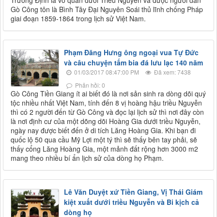
Gò Công tôn là Bình Tây Đại Nguyên Soái thủ lĩnh chống Pháp
giai đoạn 1859-1864 trong lịch sử Việt Nam.
Phạm Đăng Hưng ông ngoại vua Tự Đức
và câu chuyện tấm bia đá lưu lạc 140 năm
01/03/2017 08:47:00 PM
Đã xem: 7438
Phản hồi: 0
Gò Công Tiền Giang ít ai biết đó là nơi sản sinh ra dòng dõi quý
tộc nhiều nhất Việt Nam, tính đến 8 vị hoàng hậu triều Nguyễn
thì có 2 người đến từ Gò Công và đọc lại lịch sử thì nơi đây còn
là nơi định cư của một dõng dõi Hoàng Gia dưới triều Nguyễn,
ngày nay được biết đến ở di tích Lăng Hoàng Gia. Khi bạn đi
quốc lộ 50 qua cầu Mỹ Lợi một tý thì sẽ thấy bên tay phải, sẽ
thấy cổng Lăng Hoàng Gia, một mảnh đất rộng hơn 3000 m2
mang theo nhiều bí ẩn lịch sử của dòng họ Phạm.
Lê Văn Duyệt xứ Tiền Giang, Vị Thái Giám
kiệt xuất dưới triều Nguyễn và Bi kịch cả
dòng họ