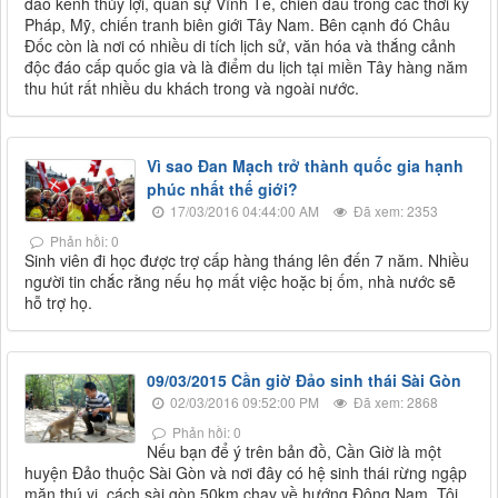
đào kênh thủy lợi, quân sự Vĩnh Tế, chiến đấu trong các thời kỳ
Pháp, Mỹ, chiến tranh biên giới Tây Nam. Bên cạnh đó Châu
Đốc còn là nơi có nhiều di tích lịch sử, văn hóa và thắng cảnh
độc đáo cấp quốc gia và là điểm du lịch tại miền Tây hàng năm
thu hút rất nhiều du khách trong và ngoài nước.
Vì sao Đan Mạch trở thành quốc gia hạnh
phúc nhất thế giới?
17/03/2016 04:44:00 AM
Đã xem: 2353
Phản hồi: 0
Sinh viên đi học được trợ cấp hàng tháng lên đến 7 năm. Nhiều
người tin chắc rằng nếu họ mất việc hoặc bị ốm, nhà nước sẽ
hỗ trợ họ.
09/03/2015 Cần giờ Đảo sinh thái Sài Gòn
02/03/2016 09:52:00 PM
Đã xem: 2868
Phản hồi: 0
Nếu bạn để ý trên bản đồ, Cần Giờ là một
huyện Đảo thuộc Sài Gòn và nơi đây có hệ sinh thái rừng ngập
mặn thú vị, cách sài gòn 50km chạy về hướng Đông Nam. Tôi