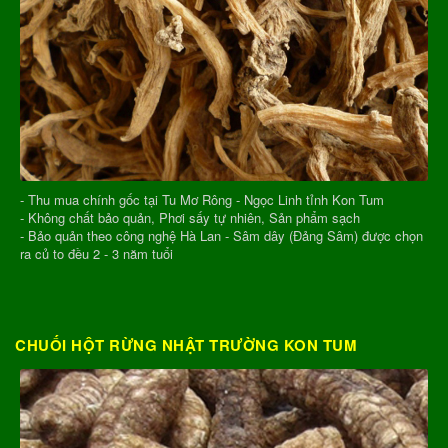
- Thu mua chính gốc tại Tu Mơ Rông - Ngọc Linh tỉnh Kon Tum
- Không chất bảo quản, Phơi sấy tự nhiên, Sản phẩm sạch
- Bảo quản theo công nghệ Hà Lan - Sâm dây (Đảng Sâm) được chọn
ra củ to đều 2 - 3 năm tuổi
CHUỐI HỘT RỪNG NHẬT TRƯỜNG KON TUM