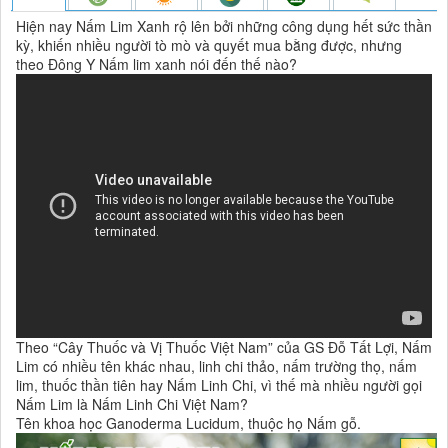
Hiện nay Nấm Lim Xanh rộ lên bởi những công dụng hết sức thần
kỳ, khiến nhiều người tò mò và quyết mua bằng được, nhưng
theo Đông Y Nấm lim xanh nói đến thế nào?
Theo “Cây Thuốc và Vị Thuốc Việt Nam” của GS Đỗ Tất Lợi, Nấm
Lim có nhiều tên khác nhau, linh chi thảo, nấm trường thọ, nấm
lim, thuốc thần tiên hay Nấm Linh Chi, vì thế mà nhiều người gọi
Nấm Lim là Nấm Linh Chi Việt Nam?
Tên khoa học Ganoderma Lucidum, thuộc họ Nấm gỗ.