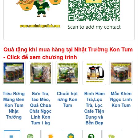
Quà tặng khi mua hàng tại Nhật Trường Kon Tum
- Click để xem chương trình
Tiêu Rừng
Sơn Tra,
Chuối hột
Bình Hãm
Mắc Khén
Măng Đen
Táo Mèo,
rừng Kon
Trà,Lọc
Ngọc Linh
Kon Tum
Quả Chua
Tum
Trà, Lọc
Kon Tum
Nhật
Chát Ngọc
Cafe Tiện
Trường
Linh Kon
Dụng và
Tum 1 kg
Bền Đẹp