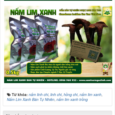
Từ khóa:
nấm linh chi
,
linh chi
,
hồng chi
,
nấm lim xanh
,
Nấm Lim Xanh Bán Tự Nhiên
,
nấm lim xanh trồng