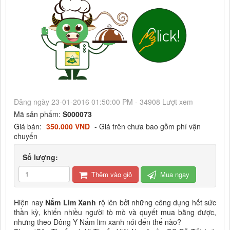
Đăng ngày 23-01-2016 01:50:00 PM - 34908 Lượt xem
Mã sản phẩm:
S000073
Giá bán:
350.000 VND
- Giá trên chưa bao gồm phí vận
chuyển
Số lượng:
Thêm vào giỏ
Mua ngay
Hiện nay
Nấm Lim Xanh
rộ lên bởi những công dụng hết sức
thần kỳ, khiến nhiều người tò mò và quyết mua bằng được,
nhưng theo Đông Y Nấm lim xanh nói đến thế nào?