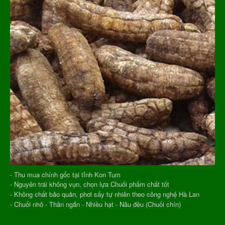
- Thu mua chính gốc tại tỉnh Kon Tum
- Nguyên trái không vụn, chọn lựa Chuối phẩm chất tốt
- Không chất bảo quản, phơi sấy tự nhiên theo công nghệ Hà Lan
- Chuối nhỏ - Thân ngắn - Nhiều hạt - Nâu đều (Chuối chín)