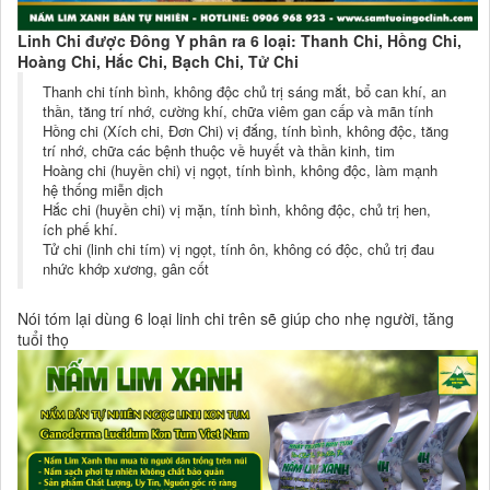
Linh Chi được Đông Y phân ra 6 loại: Thanh Chi, Hồng Chi,
Hoàng Chi, Hắc Chi, Bạch Chi, Tử Chi
Thanh chi tính bình, không độc chủ trị sáng mắt, bổ can khí, an
thần, tăng trí nhớ, cường khí, chữa viêm gan cấp và mãn tính
Hồng chi (Xích chi, Đơn Chi) vị đắng, tính bình, không độc, tăng
trí nhớ, chữa các bệnh thuộc về huyết và thần kinh, tim
Hoàng chi (huyền chi) vị ngọt, tính bình, không độc, làm mạnh
hệ thống miễn dịch
Hắc chi (huyền chi) vị mặn, tính bình, không độc, chủ trị hen,
ích phế khí.
Tử chi (linh chi tím) vị ngọt, tính ôn, không có độc, chủ trị đau
nhức khớp xương, gân cốt
Nói tóm lại dùng 6 loại linh chi trên sẽ giúp cho nhẹ người, tăng
tuổi thọ