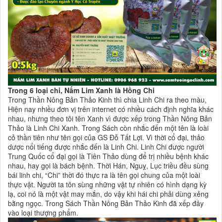
Trong 6 loại chi, Nấm Lim Xanh là Hồng Chi
Trong Thần Nông Bản Thảo Kinh thì chia Linh Chi ra theo màu,
Hiện nay nhiều đơn vị trên internet có nhiều cách định nghĩa khác
nhau, nhưng theo tôi tên Xanh vì được xếp trong Thần Nông Bản
Thảo là Linh Chi Xanh. Trong Sách còn nhắc đến một tên là loài
cỏ thần tiên như tên gọi của GS Đỗ Tất Lợi. Vì thời cổ đại, thảo
dược nổi tiếng được nhắc đến là Linh Chi. Linh Chi được người
Trung Quốc cổ đại gọi là Tiên Thảo dùng để trị nhiều bệnh khác
nhau, hay gọi là bách bệnh. Thời Hán, Nguỵ, Lục triều đều sùng
bái linh chi, “Chi” thời đó thực ra là tên gọi chung của một loài
thực vật. Người ta tôn sùng những vật tự nhiên có hình dạng kỳ
lạ, coi nó là một vật may mắn, do vậy khi hái chi phải dùng xẻng
bằng ngọc. Trong Sách Thần Nông Bản Thảo Kinh đã xếp đây
vào loại thượng phẩm.