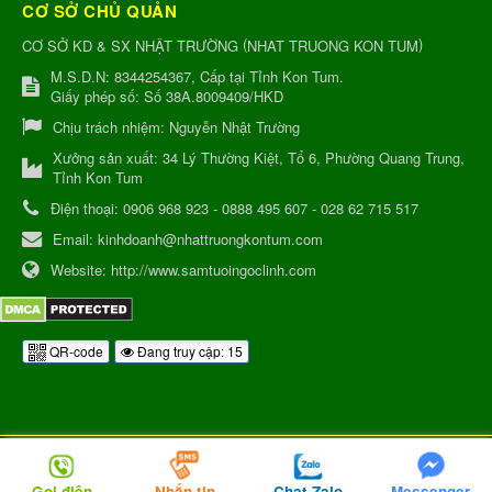
CƠ SỞ CHỦ QUẢN
(
)
CƠ SỞ KD & SX NHẬT TRƯỜNG
NHAT TRUONG KON TUM
M.S.D.N: 8344254367, Cấp tại Tỉnh Kon Tum.
Giấy phép số: Số 38A.8009409/HKD
Chịu trách nhiệm:
Nguyễn Nhật Trường
Xưởng sản xuất:
34 Lý Thường Kiệt, Tổ 6, Phường Quang Trung,
Tỉnh Kon Tum
Điện thoại:
0906 968 923 - 0888 495 607 - 028 62 715 517
Email:
kinhdoanh@nhattruongkontum.com
Website:
http://www.samtuoingoclinh.com
QR-code
Đang truy cập: 15
Gọi điện
Nhắn tin
Chat Zalo
Messenger