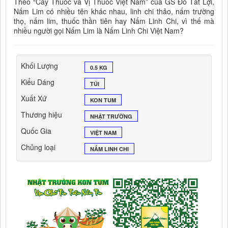
Theo “Cây Thuốc và Vị Thuốc Việt Nam” của GS Đỗ Tất Lợi,
Nấm Lim có nhiều tên khác nhau, linh chi thảo, nấm trường
thọ, nấm lim, thuốc thần tiên hay Nấm Linh Chi, vì thế mà
nhiều người gọi Nấm Lim là Nấm Linh Chi Việt Nam?
Khối Lượng
0.5 KG
Kiểu Dáng
TÚI
Xuất Xứ
KON TUM
Thương hiệu
NHẬT TRƯỜNG
Quốc Gia
VIỆT NAM
Chủng loại
NẤM LINH CHI