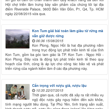
Hội chợ triễn lãm trưng bày sản phẩm của chúng tôi tại địa
điểm Riverside Palace, 360D Bến Vân Đồn, P1, Q4, Tp. HCM
ngày 22/08/2015 vừa qua.
Kon Tum giải bài toán làm giàu từ rừng mà
vẫn giữ được rừng
06:36 15/08/2015
Kon Plong, Ngọc Hồi là hai địa phương nằm
trong trục động lực phát triển kinh tế của tỉnh
Kon Tum, gồm ba góc tam giác là TP. Kon Tum - Ngọc Hồi -
Kon Plong. Đây vừa là động lực phát triển kinh tế theo quy
hoạch của tỉnh, cũng là áp lực cho công tác bảo vệ và phát
triển rừng của ngành kiểm lâm ở các địa phương này.
Cẩn trọng với rượu giả, rượu lậu
10:35 22/07/2015
Thời gian qua, cả nước đã xảy ra rất nhiều vụ
ngộ độc rượu gây nguy hiểm đến sức khỏe,
tính mạng người tiêu dùng. Tại Phú Yên, tình trạng sản xuất,
kinh doanh rượu giả, rượu lậu cũng đang “nóng” lên từng ngày.