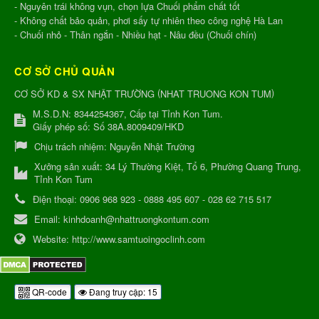
- Nguyên trái không vụn, chọn lựa Chuối phẩm chất tốt
- Không chất bảo quản, phơi sấy tự nhiên theo công nghệ Hà Lan
- Chuối nhỏ - Thân ngắn - Nhiều hạt - Nâu đều (Chuối chín)
CƠ SỞ CHỦ QUẢN
(
)
CƠ SỞ KD & SX NHẬT TRƯỜNG
NHAT TRUONG KON TUM
M.S.D.N: 8344254367, Cấp tại Tỉnh Kon Tum.
Giấy phép số: Số 38A.8009409/HKD
Chịu trách nhiệm:
Nguyễn Nhật Trường
Xưởng sản xuất:
34 Lý Thường Kiệt, Tổ 6, Phường Quang Trung,
Tỉnh Kon Tum
Điện thoại:
0906 968 923 - 0888 495 607 - 028 62 715 517
Email:
kinhdoanh@nhattruongkontum.com
Website:
http://www.samtuoingoclinh.com
QR-code
Đang truy cập: 15