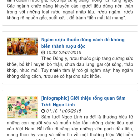
Các ngành chức năng khuyến cáo người tiêu dùng nên thận
trọng với những loại rượu ngoại nhập lậu, rượu ngâm, rượu
không rõ nguồn gốc, xuất xứ… để tránh “tiền mất tật mang”.
Ngâm rượu thuốc đúng cách để không
biến thành rượu độc
10:33 22/07/2015
Theo Đông y, rượu thuốc giúp tăng cường sức
khỏe, bổ khí huyết, bổ thận, chữa đau lưng, gai cột sống, thấp
khớp, nhức mỏi. Tuy nhiên tâm lý “có gì ngâm nấy” hay ngâm
không đúng cách, rượu sẽ có hại cho sức khỏe.
[Infographic] Giới thiệu tổng quan Sâm
Tươi Ngọc Linh
01:16 11/06/2015
Sâm tươi Ngọc Linh ra đời là thương hiệu từ
những con người yêu và muốn bảo tồn những dược liệu quý
của Việt Nam. Bắt đầu đi bằng xây những viên gạch đầu tiên,
mang theo hy vọng và niềm tin về một thương hiệu Việt bền