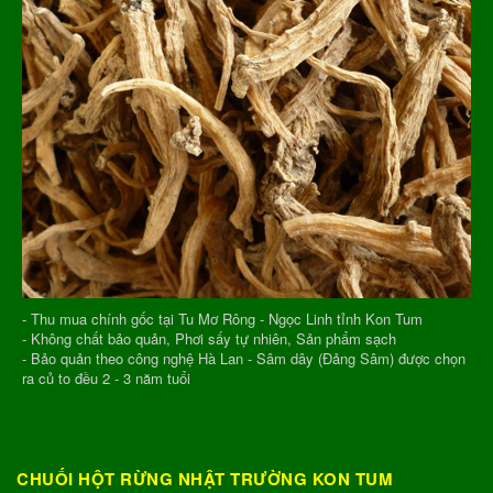
- Thu mua chính gốc tại Tu Mơ Rông - Ngọc Linh tỉnh Kon Tum
- Không chất bảo quản, Phơi sấy tự nhiên, Sản phẩm sạch
- Bảo quản theo công nghệ Hà Lan - Sâm dây (Đảng Sâm) được chọn
ra củ to đều 2 - 3 năm tuổi
CHUỐI HỘT RỪNG NHẬT TRƯỜNG KON TUM