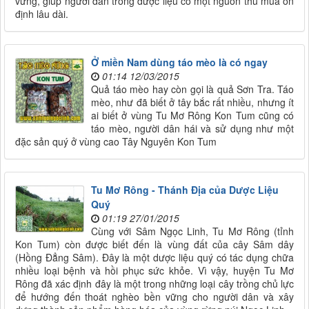
vững, giúp người dân trồng dược liệu có một nguồn thu mua ổn
định lâu dài.
Ở miền Nam dùng táo mèo là có ngay
01:14 12/03/2015
Quả táo mèo hay còn gọi là quả Sơn Tra. Táo
mèo, như đã biết ở tây bắc rất nhiều, nhưng ít
ai biết ở vùng Tu Mơ Rông Kon Tum cũng có
táo mèo, người dân hái và sử dụng như một
đặc sản quý ở vùng cao Tây Nguyên Kon Tum
Tu Mơ Rông - Thánh Địa của Dược Liệu
Quý
01:19 27/01/2015
Cùng với Sâm Ngọc Linh, Tu Mơ Rông (tỉnh
Kon Tum) còn được biết đến là vùng đất của cây Sâm dây
(Hồng Đẳng Sâm). Đây là một dược liệu quý có tác dụng chữa
nhiều loại bệnh và hồi phục sức khỏe. Vì vậy, huyện Tu Mơ
Rông đã xác định đây là một trong những loại cây trồng chủ lực
để hướng đến thoát nghèo bền vững cho người dân và xây