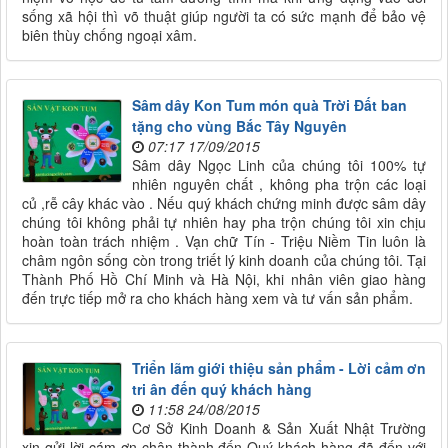
sống xã hội thì võ thuật giúp người ta có sức mạnh để bảo vệ
biên thùy chống ngoại xâm.
Sâm dây Kon Tum món quà Trời Đất ban
tặng cho vùng Bắc Tây Nguyên
07:17 17/09/2015
Sâm dây Ngọc Linh của chúng tôi 100% tự
nhiên nguyên chất , không pha trộn các loại
củ ,rễ cây khác vào . Nếu quý khách chứng minh được sâm dây
chúng tôi không phải tự nhiên hay pha trộn chúng tôi xin chịu
hoàn toàn trách nhiệm . Vạn chữ Tín - Triệu Niềm Tin luôn là
châm ngôn sống còn trong triết lý kinh doanh của chúng tôi. Tại
Thành Phố Hồ Chí Minh và Hà Nội, khi nhân viên giao hàng
đến trực tiếp mở ra cho khách hàng xem và tư vấn sản phẩm.
Triển lãm giới thiệu sản phẩm - Lời cảm ơn
tri ân đến quý khách hàng
11:58 24/08/2015
Cơ Sở Kinh Doanh & Sản Xuất Nhật Trường
xin gửi lời cám ơn chân thành đến Quý khách hàng đã đến với