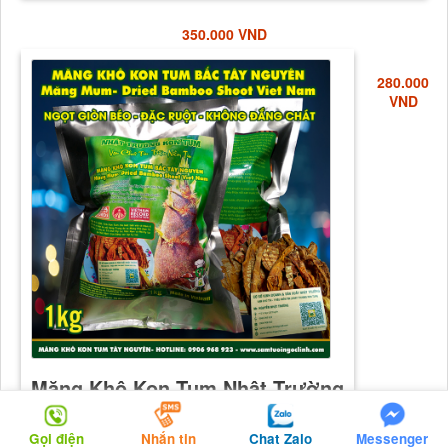
350.000 VND
280.000
VND
Gọi điện
Nhắn tin
Chat Zalo
Messenger