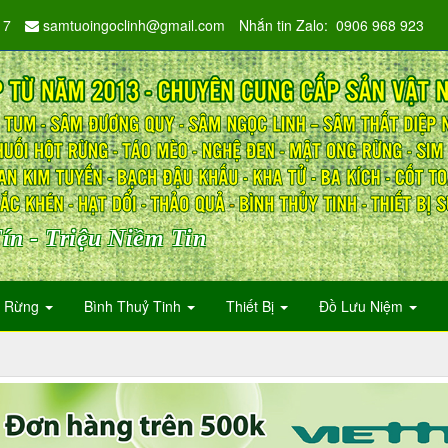
17
samtuoingoclinh@gmail.com
Nhắn tin Zalo: 0906 968 923
ín - Triệu Niềm Tin
n Rừng
Bình Thuỷ Tinh
Thiết Bị
Đồ Lưu Niệm