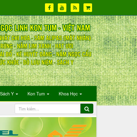
Sách Y
Kon Tum
Khoa Học