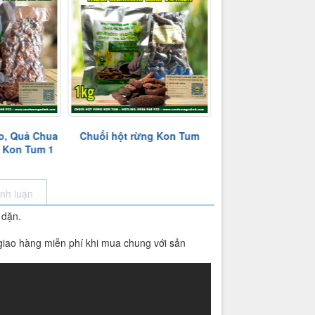
o, Quả Chua
Chuối hột rừng Kon Tum
Bình Hãm Trà,Lọc 
 Kon Tum 1
Cafe Tiện Dụng và
ình luận
 dặn.
 giao hàng miễn phí khi mua chung với sản