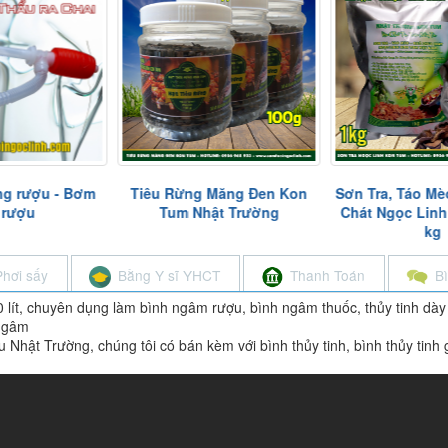
ng rượu - Bơm
Tiêu Rừng Măng Đen Kon
Sơn Tra, Táo Mè
 rượu
Tum Nhật Trường
Chát Ngọc Linh
kg
Phơi sấy
Bằng Y sĩ YHCT
Thanh Toán
B
0 lít, chuyên dụng làm bình ngâm rượu, bình ngâm thuốc, thủy tinh dày
 ngâm
Nhật Trường, chúng tôi có bán kèm với bình thủy tinh, bình thủy tinh