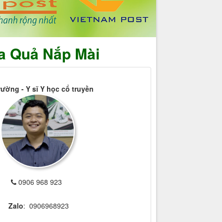
oa Quả Nắp Mài
rường - Y sĩ Y học cổ truyền
0906 968 923
Zalo
: 0906968923