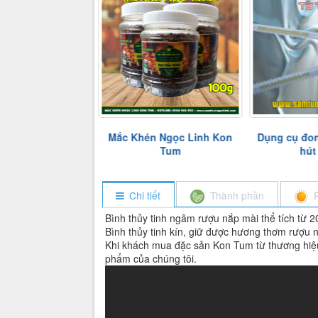
 Trà,Lọc Trà, Lọc
Mắc Khén Ngọc Linh Kon
Dụng cụ đo
 Dụng và Bền Đẹp
Tum
hút
Chi tiết
Thành phần
Bình thủy tinh ngâm rượu nắp mài thể tích từ 2
Bình thủy tinh kín, giữ được hương thơm rượu
Khi khách mua đặc sản Kon Tum từ thương hiệu 
phẩm của chúng tôi.