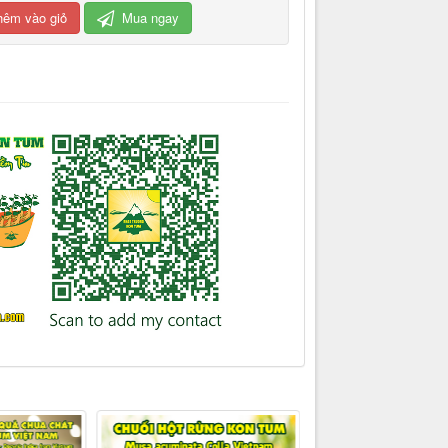
hêm vào giỏ
Mua ngay