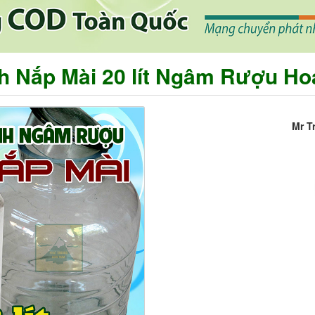
h Nắp Mài 20 lít Ngâm Rượu H
Mr T