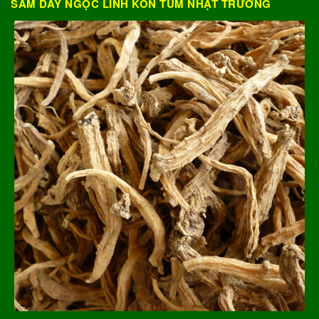
SÂM DÂY NGỌC LINH KON TUM NHẬT TRƯỜNG