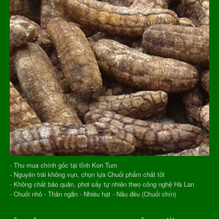
- Thu mua chính gốc tại tỉnh Kon Tum
- Nguyên trái không vụn, chọn lựa Chuối phẩm chất tốt
- Không chất bảo quản, phơi sấy tự nhiên theo công nghệ Hà Lan
- Chuối nhỏ - Thân ngắn - Nhiều hạt - Nâu đều (Chuối chín)