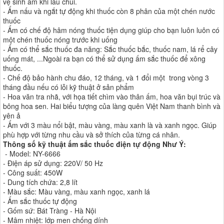
vệ sinh ấm khi lau chùi.
- Ấm nấu và ngắt tự động khi thuốc còn 8 phân của một chén nước
thuốc
- Ấm có chế độ hâm nóng thuốc tiện dụng giúp cho bạn luôn luôn có
một chén thuốc nóng trước khi uống
- Ấm có thể sắc thuốc đa năng: Sắc thuốc bắc, thuốc nam, lá rể cây
uống mát, ...Ngoài ra bạn có thể sử dụng ấm sắc thuốc để xông
thuốc.
- Chế độ bảo hành chu đáo, 12 tháng, và 1 đổi một trong vòng 3
tháng đầu nếu có lỗi kỹ thuật ở sản phẩm
- Hoa văn tra nhã, với họa tiết chìm vào thân ấm, hoa văn bụi trúc và
bông hoa sen. Hai biểu tượng của làng quên Việt Nam thanh bình và
yên ả
- Ấm với 3 màu nổi bật, màu vàng, màu xanh là và xanh ngọc. Giúp
phù hợp với từng nhu cầu và sở thích của từng cá nhân.
Thông số kỹ thuật ấm sắc thuốc điện tự động Như Ý:
- Model: NY-6666
- Điện áp sử dụng: 220V/ 50 Hz
- Công suất: 450W
- Dung tích chứa: 2,8 lít
- Màu sắc: Màu vàng, màu xanh ngọc, xanh lá
- Ấm sắc thuốc tự động
- Gốm sứ: Bát Tràng - Hà Nội
- Mâm nhiệt: lớp men chống dính