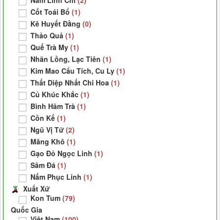
Cốt Toái Bổ
(1)
Kê Huyết Đằng
(0)
Thảo Quả
(1)
Quế Trà My
(1)
Nhãn Lồng, Lạc Tiên
(1)
Kim Mao Cẩu Tích, Cu Ly
(1)
Thất Diệp Nhất Chi Hoa
(1)
Củ Khúc Khắc
(1)
Bình Hãm Trà
(1)
Cồn Kế
(1)
Ngũ Vị Tử
(2)
Măng Khô
(1)
Gạo Đỏ Ngọc Linh
(1)
Sâm Đá
(1)
Nấm Phục Linh
(1)
Xuất Xứ
Kon Tum
(79)
Quốc Gia
Việt Nam
(100)