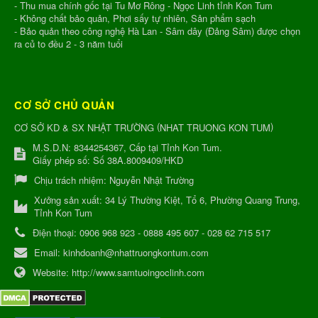
- Thu mua chính gốc tại Tu Mơ Rông - Ngọc Linh tỉnh Kon Tum
- Không chất bảo quản, Phơi sấy tự nhiên, Sản phẩm sạch
- Bảo quản theo công nghệ Hà Lan - Sâm dây (Đảng Sâm) được chọn
ra củ to đều 2 - 3 năm tuổi
CƠ SỞ CHỦ QUẢN
(
)
CƠ SỞ KD & SX NHẬT TRƯỜNG
NHAT TRUONG KON TUM
M.S.D.N: 8344254367, Cấp tại Tỉnh Kon Tum.
Giấy phép số: Số 38A.8009409/HKD
Chịu trách nhiệm:
Nguyễn Nhật Trường
Xưởng sản xuất:
34 Lý Thường Kiệt, Tổ 6, Phường Quang Trung,
Tỉnh Kon Tum
Điện thoại:
0906 968 923 - 0888 495 607 - 028 62 715 517
Email:
kinhdoanh@nhattruongkontum.com
Website:
http://www.samtuoingoclinh.com