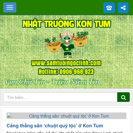
Vạn Chữ Tín - Triệu Niềm Tin
Căng thẳng săn ‘chuột quý tộc’ ở Kon Tum
Ngoài bọn trộm cắp, kẻ thù lớn nhất của sâm Ngọc Linh chính