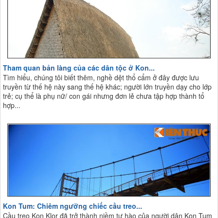
Tham quan bản làng của các dân tộc ở Kon...
Tìm hiểu, chúng tôi biết thêm, nghề dệt thổ cẩm ở đây được lưu
truyền từ thế hệ này sang thế hệ khác; người lớn truyền dạy cho lớp
trẻ; cụ thể là phụ nữ/ con gái nhưng đơn lẻ chưa tập hợp thành tổ
hợp...
Kon Tum: Chiêm ngưỡng chiếc cầu treo...
Cầu treo Kon Klor đã trở thành niềm tự hào của người dân Kon Tum