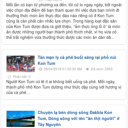
​Mỗi lần có bạn từ phương xa đến, tôi cứ lo ngay ngáy, bởi ngoài
việc chọn địa điểm để bạn tham quan thì việc đưa bạn mình đi
thưởng thức món ẩm thực độc đáo nào riêng có ở Kon Tum
cũng là cần phải cân nhắc lựa chọn. Trong hàng loạt đặc sản
của Kon Tum được đưa ra giới thiệu, “ẩm thực ống lồ ô” là món
ăn được những người bạn thành phố thích nhất, vì họ vừa có
thể trải nghiệm vừa thưởng thức được các món ăn dân dã...
Tản mạn ly cà phê buổi sáng tại phố núi
Kon Tum
09/04/2018 01:02:00 AM
Đã xem: 2363
Phản hồi: 0
​Người Kon Tum có lẽ ít ai không biết uống cà phê. Mỗi ngày,
thành phố nhỏ Kon Tum dường như thức dậy cùng với hương vị
của cà phê…
Chuyện lạ bên dòng sông Đakbla Kon
Tum, Dòng sông với tên "ăn thịt người" ở
Tây Nguyên