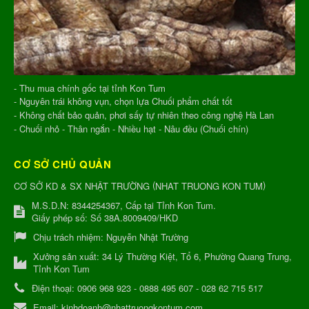
- Thu mua chính gốc tại tỉnh Kon Tum
- Nguyên trái không vụn, chọn lựa Chuối phẩm chất tốt
- Không chất bảo quản, phơi sấy tự nhiên theo công nghệ Hà Lan
- Chuối nhỏ - Thân ngắn - Nhiều hạt - Nâu đều (Chuối chín)
CƠ SỞ CHỦ QUẢN
(
)
CƠ SỞ KD & SX NHẬT TRƯỜNG
NHAT TRUONG KON TUM
M.S.D.N: 8344254367, Cấp tại Tỉnh Kon Tum.
Giấy phép số: Số 38A.8009409/HKD
Chịu trách nhiệm:
Nguyễn Nhật Trường
Xưởng sản xuất:
34 Lý Thường Kiệt, Tổ 6, Phường Quang Trung,
Tỉnh Kon Tum
Điện thoại:
0906 968 923 - 0888 495 607 - 028 62 715 517
Email:
kinhdoanh@nhattruongkontum.com