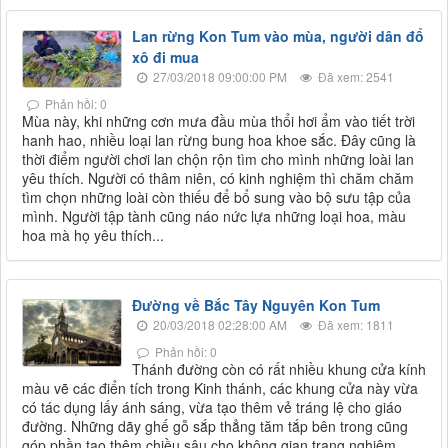
Lan rừng Kon Tum vào mùa, người dân đổ
xô đi mua
27/03/2018 09:00:00 PM
Đã xem: 2541
Phản hồi: 0
Mùa này, khi những cơn mưa đầu mùa thổi hơi ẩm vào tiết trời
hanh hao, nhiều loại lan rừng bung hoa khoe sắc. Đây cũng là
thời điểm người chơi lan chộn rộn tìm cho mình những loài lan
yêu thích. Người có thâm niên, có kinh nghiệm thì chăm chăm
tìm chọn những loài còn thiếu để bổ sung vào bộ sưu tập của
mình. Người tập tành cũng náo nức lựa những loại hoa, màu
hoa mà họ yêu thích...
Đường về Bắc Tây Nguyên Kon Tum
20/03/2018 02:28:00 AM
Đã xem: 1811
Phản hồi: 0
Thánh đường còn có rất nhiều khung cửa kính
màu vẽ các điển tích trong Kinh thánh, các khung cửa này vừa
có tác dụng lấy ánh sáng, vừa tạo thêm vẻ tráng lệ cho giáo
đường. Những dãy ghế gỗ sắp thẳng tăm tắp bên trong cũng
góp phần tạo thêm chiều sâu cho không gian trang nghiêm,