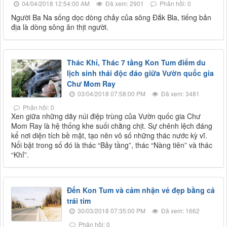
04/04/2018 12:54:00 AM
Đã xem: 2901
Phản hồi: 0
Người Ba Na sống dọc dòng chảy của sông Đắk Bla, tiếng bản
địa là dòng sông ăn thịt người.
Thác Khỉ, Thác 7 tầng Kon Tum điểm du
lịch sinh thái độc đáo giữa Vườn quốc gia
Chư Mom Ray
03/04/2018 07:58:00 PM
Đã xem: 3481
Phản hồi: 0
​Xen giữa những dãy núi điệp trùng của Vườn quốc gia Chư
Mom Ray là hệ thống khe suối chằng chịt. Sự chênh lệch đáng
kể nơi diện tích bề mặt, tạo nên vô số những thác nước kỳ vĩ.
Nổi bật trong số đó là thác “Bảy tầng”, thác “Nàng tiên” và thác
“Khỉ”.
Đến Kon Tum và cảm nhận vẻ đẹp bằng cả
trái tim
30/03/2018 07:35:00 PM
Đã xem: 1662
Phản hồi: 0