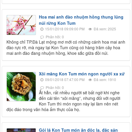
Hoa mai anh đào nhuộm hồng thung lũng
núi rừng Kon Tum
15/01/2018 09:09:00 PM
Đã xem: 2025
Phản hồi: 0
Không chỉ TP.Đà Lạt mộng mơ mới có những cánh hoa mai anh
đào rực rỡ, mà ngay tại Kon Tum cũng có hàng trăm cây hoa
mai anh đào đang nhuộm hồng, khoe sắc giữa đồi núi.
Xôi măng Kon Tum món ngon người xa xứ
09/01/2018 07:47:00 PM
Đã xem: 1910
Phản hồi: 0
Ắt hẳn, rất nhiều người sẽ bất ngờ khi nghe
đến cái tên “xôi măng”, nhưng đối với người
Kon Tum thì món ngon này lại làm nên nét
độc đáo trong văn hóa ẩm thực của họ.
Gỏi lá Kon Tum món ăn độc lạ, đặc sản