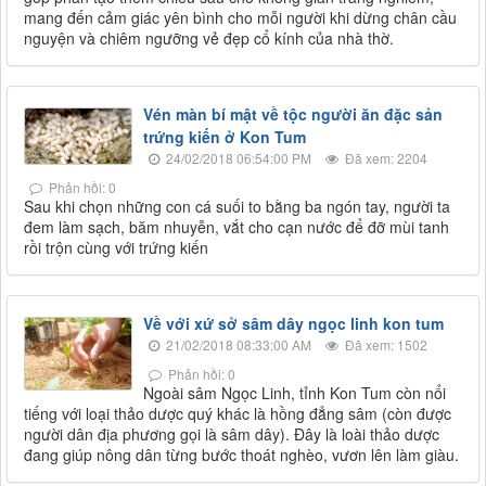
mang đến cảm giác yên bình cho mỗi người khi dừng chân cầu
nguyện và chiêm ngưỡng vẻ đẹp cổ kính của nhà thờ.
Vén màn bí mật về tộc người ăn đặc sản
trứng kiến ở Kon Tum
24/02/2018 06:54:00 PM
Đã xem: 2204
Phản hồi: 0
Sau khi chọn những con cá suối to bằng ba ngón tay, người ta
đem làm sạch, băm nhuyễn, vắt cho cạn nước để đỡ mùi tanh
rồi trộn cùng với trứng kiến
Về với xứ sở sâm dây ngọc linh kon tum
21/02/2018 08:33:00 AM
Đã xem: 1502
Phản hồi: 0
Ngoài sâm Ngọc Linh, tỉnh Kon Tum còn nổi
tiếng với loại thảo dược quý khác là hồng đẳng sâm (còn được
người dân địa phương gọi là sâm dây). Đây là loài thảo dược
đang giúp nông dân từng bước thoát nghèo, vươn lên làm giàu.