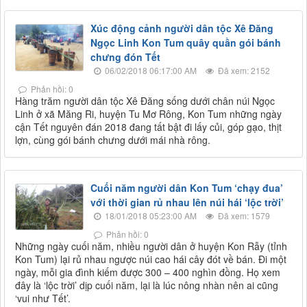
Xúc động cảnh người dân tộc Xê Đăng
Ngọc Linh Kon Tum quây quần gói bánh
chưng đón Tết
06/02/2018 06:17:00 AM
Đã xem: 2152
Phản hồi: 0
Hàng trăm người dân tộc Xê Đăng sống dưới chân núi Ngọc
Linh ở xã Măng Ri, huyện Tu Mơ Rông, Kon Tum những ngày
cận Tết nguyên đán 2018 đang tất bật đi lấy củi, góp gạo, thịt
lợn, cùng gói bánh chưng dưới mái nhà rông.
Cuối năm người dân Kon Tum ‘chạy đua’
với thời gian rủ nhau lên núi hái ‘lộc trời’
18/01/2018 05:23:00 AM
Đã xem: 1579
Phản hồi: 0
Những ngày cuối năm, nhiều người dân ở huyện Kon Rẫy (tỉnh
Kon Tum) lại rủ nhau ngược núi cao hái cây đót về bán. Đi một
ngày, mỗi gia đình kiếm được 300 – 400 nghìn đồng. Họ xem
đây là ‘lộc trời’ dịp cuối năm, lại là lúc nông nhàn nên ai cũng
‘vui như Tết’.