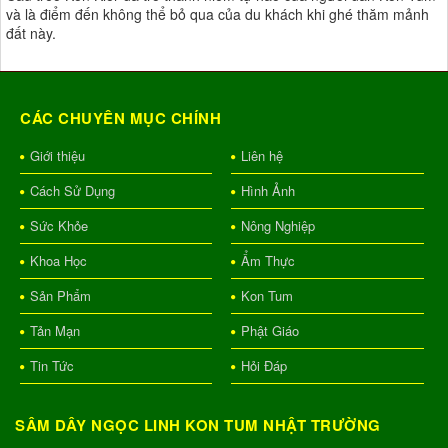
và là điểm đến không thể bỏ qua của du khách khi ghé thăm mảnh
đất này.
CÁC CHUYÊN MỤC CHÍNH
Giới thiệu
Liên hệ
Cách Sử Dụng
Hình Ảnh
Sức Khỏe
Nông Nghiệp
Khoa Học
Ẩm Thực
Sản Phẩm
Kon Tum
Tản Mạn
Phật Giáo
Tin Tức
Hỏi Đáp
SÂM DÂY NGỌC LINH KON TUM NHẬT TRƯỜNG