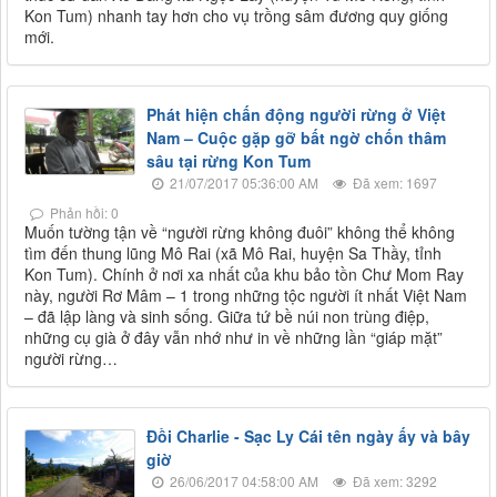
Kon Tum) nhanh tay hơn cho vụ trồng sâm đương quy giống
mới.
Phát hiện chấn động người rừng ở Việt
Nam – Cuộc gặp gỡ bất ngờ chốn thâm
sâu tại rừng Kon Tum
21/07/2017 05:36:00 AM
Đã xem: 1697
Phản hồi: 0
Muốn tường tận về “người rừng không đuôi” không thể không
tìm đến thung lũng Mô Rai (xã Mô Rai, huyện Sa Thầy, tỉnh
Kon Tum). Chính ở nơi xa nhất của khu bảo tồn Chư Mom Ray
này, người Rơ Mâm – 1 trong những tộc người ít nhất Việt Nam
– đã lập làng và sinh sống. Giữa tứ bề núi non trùng điệp,
những cụ già ở đây vẫn nhớ như in về những lần “giáp mặt”
người rừng…
Đồi Charlie - Sạc Ly Cái tên ngày ấy và bây
giờ
26/06/2017 04:58:00 AM
Đã xem: 3292