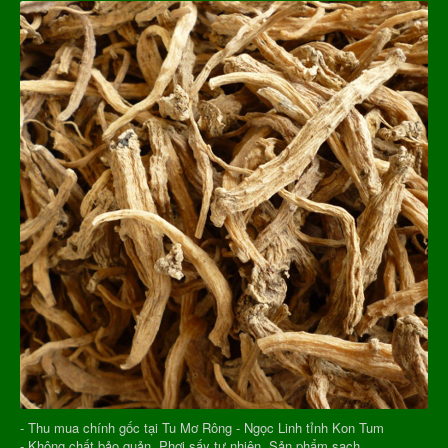
- Thu mua chính gốc tại Tu Mơ Rông - Ngọc Linh tỉnh Kon Tum
- Không chất bảo quản, Phơi sấy tự nhiên, Sản phẩm sạch