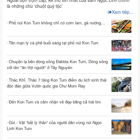
là những chú ‘chuột quý tộc’
Xem tiếp...
Phố núi Kon Tum không chỉ có cơm lam, gà nướng…
Tản mạn ly cà phê buổi sáng tại phố núi Kon Tum
Chuyện lạ bên dòng sông Đakbla Kon Tum, Dòng sông
với tên "ăn thịt người" ở Tây Nguyên
Thác Khỉ, Thác 7 tầng Kon Tum điểm du lịch sinh thái
độc đáo giữa Vườn quốc gia Chư Mom Ray
Đến Kon Tum và cảm nhận vẻ đẹp bằng cả trái tim
Gùi - Vật “bất ly thân” của người dân vùng núi Ngọc
Linh Kon Tum