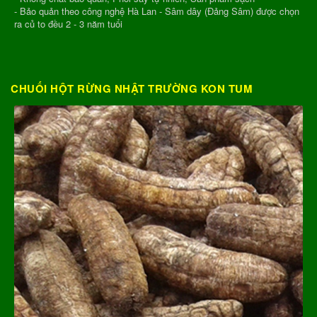
- Bảo quản theo công nghệ Hà Lan - Sâm dây (Đảng Sâm) được chọn
ra củ to đều 2 - 3 năm tuổi
CHUỐI HỘT RỪNG NHẬT TRƯỜNG KON TUM