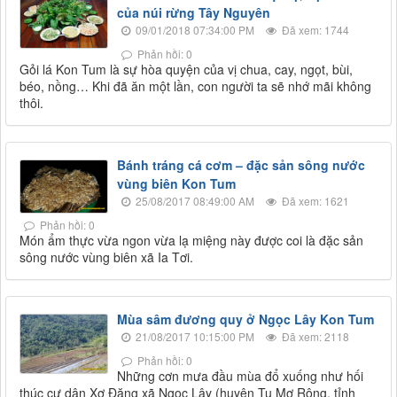
của núi rừng Tây Nguyên
09/01/2018 07:34:00 PM
Đã xem: 1744
Phản hồi: 0
Gỏi lá Kon Tum là sự hòa quyện của vị chua, cay, ngọt, bùi,
béo, nồng… Khi đã ăn một lần, con người ta sẽ nhớ mãi không
thôi.
Bánh tráng cá cơm – đặc sản sông nước
vùng biên Kon Tum
25/08/2017 08:49:00 AM
Đã xem: 1621
Phản hồi: 0
Món ẩm thực vừa ngon vừa lạ miệng này được coi là đặc sản
sông nước vùng biên xã Ia Tơi.
Mùa sâm đương quy ở Ngọc Lây Kon Tum
21/08/2017 10:15:00 PM
Đã xem: 2118
Phản hồi: 0
Những cơn mưa đầu mùa đổ xuống như hối
thúc cư dân Xơ Đăng xã Ngọc Lây (huyện Tu Mơ Rông, tỉnh