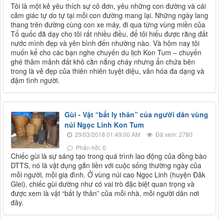
Tôi là một kẻ yêu thích sự cô đơn, yêu những con đường và cái
cảm giác tự do tự tại mỗi con đường mang lại. Những ngày lang
thang trên đường cùng con xe máy, đi qua từng vùng miền của
Tổ quốc đã dạy cho tôi rất nhiều điều, để tôi hiểu được rằng đất
nước mình đẹp và yên bình đến nhường nào. Và hôm nay tôi
muốn kể cho các bạn nghe chuyến du lịch Kon Tum – chuyến
ghé thăm mảnh đất khô cằn nắng cháy nhưng ẩn chứa bên
trong là vẻ đẹp của thiên nhiên tuyệt diệu, văn hóa đa dạng và
đậm tình người.
Gùi - Vật “bất ly thân” của người dân vùng
núi Ngọc Linh Kon Tum
29/03/2018 01:49:00 AM
Đã xem: 2780
Phản hồi: 0
​Chiếc gùi là sự sáng tạo trong quá trình lao động của đồng bào
DTTS, nó là vật dụng gắn liền với cuộc sống thường ngày của
mỗi người, mỗi gia đình. Ở vùng núi cao Ngọc Linh (huyện Đăk
Glei), chiếc gùi dường như có vai trò đặc biệt quan trọng và
được xem là vật “bất ly thân” của mỗi nhà, mỗi người dân nơi
đây.