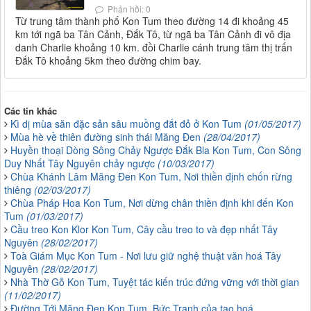
Phản hồi: 0
Từ trung tâm thành phố Kon Tum theo đường 14 đi khoảng 45
km tới ngã ba Tân Cảnh, Đắk Tô, từ ngã ba Tân Cảnh đi vô địa
danh Charlie khoảng 10 km. đồi Charlie cánh trung tâm thị trấn
Đắk Tô khoảng 5km theo đường chim bay.
Các tin khác
Kì dị mùa săn đặc sản sâu muồng đắt đỏ ở Kon Tum
(01/05/2017)
Mùa hè về thiên đường sinh thái Măng Đen
(28/04/2017)
Huyền thoại Dòng Sông Chảy Ngược Đắk Bla Kon Tum, Con Sông
Duy Nhất Tây Nguyên chảy ngược
(10/03/2017)
Chùa Khánh Lâm Măng Đen Kon Tum, Nơi thiền định chốn rừng
thiêng
(02/03/2017)
Chùa Pháp Hoa Kon Tum, Nơi dừng chân thiền định khi đến Kon
Tum
(01/03/2017)
Cầu treo Kon Klor Kon Tum, Cây cầu treo to và đẹp nhất Tây
Nguyên
(28/02/2017)
Toà Giám Mục Kon Tum - Nơi lưu giữ nghệ thuật văn hoá Tây
Nguyên
(28/02/2017)
Nhà Thờ Gỗ Kon Tum, Tuyệt tác kiến trúc đứng vững với thời gian
(11/02/2017)
Đường Tới Măng Đen Kon Tum, Bức Tranh của tạo hoá