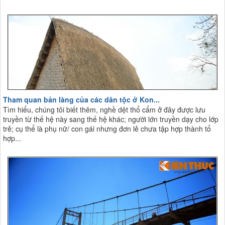
Tham quan bản làng của các dân tộc ở Kon...
Tìm hiểu, chúng tôi biết thêm, nghề dệt thổ cẩm ở đây được lưu
truyền từ thế hệ này sang thế hệ khác; người lớn truyền dạy cho lớp
trẻ; cụ thể là phụ nữ/ con gái nhưng đơn lẻ chưa tập hợp thành tổ
hợp...