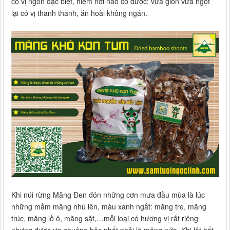
có vị ngon đặc biệt, hiếm nơi nào có được: vừa giòn vừa ngọt
lại có vị thanh thanh, ăn hoài không ngán.
Khi núi rừng Măng Đen đón những cơn mưa đầu mùa là lúc
những mầm măng nhú lên, màu xanh ngắt: măng tre, măng
trúc, măng lồ ô, măng sặt,…mỗi loại có hương vị rất riêng