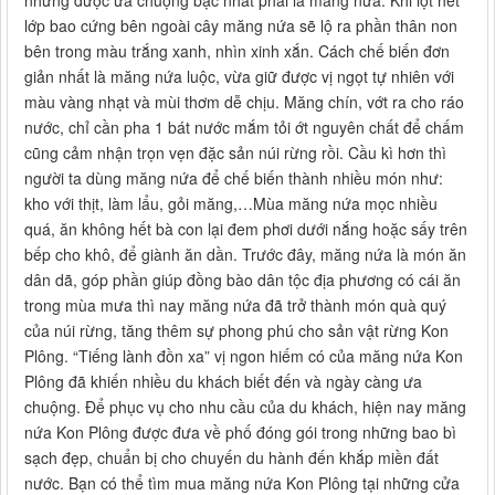
nhưng được ưa chuộng bậc nhất phải là măng nứa. Khi lột hết
lớp bao cứng bên ngoài cây măng nứa sẽ lộ ra phần thân non
bên trong màu trắng xanh, nhìn xinh xắn. Cách chế biến đơn
giản nhất là măng nứa luộc, vừa giữ được vị ngọt tự nhiên với
màu vàng nhạt và mùi thơm dễ chịu. Măng chín, vớt ra cho ráo
nước, chỉ cần pha 1 bát nước mắm tỏi ớt nguyên chất để chấm
cũng cảm nhận trọn vẹn đặc sản núi rừng rồi. Cầu kì hơn thì
người ta dùng măng nứa để chế biến thành nhiều món như:
kho với thịt, làm lẩu, gỏi măng,…Mùa măng nứa mọc nhiều
quá, ăn không hết bà con lại đem phơi dưới nắng hoặc sấy trên
bếp cho khô, để giành ăn dần. Trước đây, măng nứa là món ăn
dân dã, góp phần giúp đồng bào dân tộc địa phương có cái ăn
trong mùa mưa thì nay măng nứa đã trở thành món quà quý
của núi rừng, tăng thêm sự phong phú cho sản vật rừng Kon
Plông. “Tiếng lành đồn xa” vị ngon hiếm có của măng nứa Kon
Plông đã khiến nhiều du khách biết đến và ngày càng ưa
chuộng. Để phục vụ cho nhu cầu của du khách, hiện nay măng
nứa Kon Plông được đưa về phố đóng gói trong những bao bì
sạch đẹp, chuẩn bị cho chuyến du hành đến khắp miền đất
nước. Bạn có thể tìm mua măng nứa Kon Plông tại những cửa