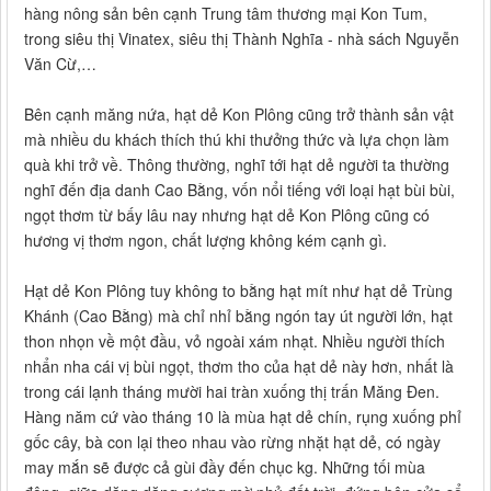
hàng nông sản bên cạnh Trung tâm thương mại Kon Tum,
trong siêu thị Vinatex, siêu thị Thành Nghĩa - nhà sách Nguyễn
Văn Cừ,…
Bên cạnh măng nứa, hạt dẻ Kon Plông cũng trở thành sản vật
mà nhiều du khách thích thú khi thưởng thức và lựa chọn làm
quà khi trở về. Thông thường, nghĩ tới hạt dẻ người ta thường
nghĩ đến địa danh Cao Bằng, vốn nổi tiếng với loại hạt bùi bùi,
ngọt thơm từ bấy lâu nay nhưng hạt dẻ Kon Plông cũng có
hương vị thơm ngon, chất lượng không kém cạnh gì.
Hạt dẻ Kon Plông tuy không to bằng hạt mít như hạt dẻ Trùng
Khánh (Cao Bằng) mà chỉ nhỉ bằng ngón tay út người lớn, hạt
thon nhọn về một đầu, vỏ ngoài xám nhạt. Nhiều người thích
nhẩn nha cái vị bùi ngọt, thơm tho của hạt dẻ này hơn, nhất là
trong cái lạnh tháng mười hai tràn xuống thị trấn Măng Đen.
Hàng năm cứ vào tháng 10 là mùa hạt dẻ chín, rụng xuống phỉ
gốc cây, bà con lại theo nhau vào rừng nhặt hạt dẻ, có ngày
may mắn sẽ được cả gùi đầy đến chục kg. Những tối mùa