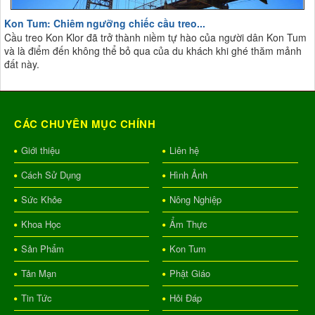
Kon Tum: Chiêm ngưỡng chiếc cầu treo...
Cầu treo Kon Klor đã trở thành niềm tự hào của người dân Kon Tum
và là điểm đến không thể bỏ qua của du khách khi ghé thăm mảnh
đất này.
CÁC CHUYÊN MỤC CHÍNH
Giới thiệu
Liên hệ
Cách Sử Dụng
Hình Ảnh
Sức Khỏe
Nông Nghiệp
Khoa Học
Ẩm Thực
Sản Phẩm
Kon Tum
Tản Mạn
Phật Giáo
Tin Tức
Hỏi Đáp