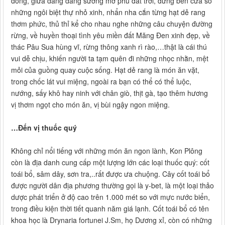
đông, giữa dăng dăng sương mờ phủ đất trời, đứng bên cửa sổ
những ngôi biệt thự nhỏ xinh, nhẩn nha cắn từng hạt dẻ rang
thơm phức, thủ thỉ kể cho nhau nghe những câu chuyện đường
rừng, về huyền thoại tình yêu miền đất Măng Đen xinh đẹp, về
thác Pâu Sua hùng vĩ, rừng thông xanh rì rào,…thật là cái thú
vui dễ chịu, khiến người ta tạm quên đi những nhọc nhằn, mệt
mỏi của guồng quay cuộc sống. Hạt dẻ rang là món ăn vặt,
trong chốc lát vui miệng, ngoài ra bạn có thể có thể luộc,
nướng, sấy khô hay ninh với chân giò, thịt gà, tạo thêm hương
vị thơm ngọt cho món ăn, vị bùi ngậy ngon miệng.
…Đến vị thuốc quý
Không chỉ nổi tiếng với những món ăn ngon lành, Kon Plông
còn là địa danh cung cấp một lượng lớn các loại thuốc quý: cốt
toái bổ, sâm dây, sơn tra,..rất được ưa chuộng. Cây cốt toái bổ
được người dân địa phương thường gọi là y-bet, là một loại thảo
dược phát triển ở độ cao trên 1.000 mét so với mực nước biển,
trong điều kiện thời tiết quanh năm giá lạnh. Cốt toái bổ có tên
khoa học là Drynaria fortunei J.Sm, họ Dương xỉ, còn có những