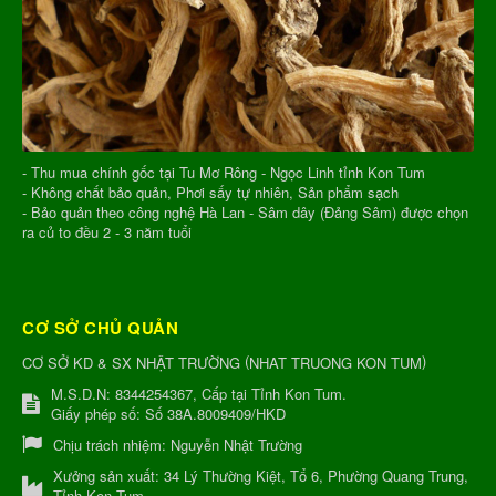
- Thu mua chính gốc tại Tu Mơ Rông - Ngọc Linh tỉnh Kon Tum
- Không chất bảo quản, Phơi sấy tự nhiên, Sản phẩm sạch
- Bảo quản theo công nghệ Hà Lan - Sâm dây (Đảng Sâm) được chọn
ra củ to đều 2 - 3 năm tuổi
CƠ SỞ CHỦ QUẢN
(
)
CƠ SỞ KD & SX NHẬT TRƯỜNG
NHAT TRUONG KON TUM
M.S.D.N: 8344254367, Cấp tại Tỉnh Kon Tum.
Giấy phép số: Số 38A.8009409/HKD
Chịu trách nhiệm:
Nguyễn Nhật Trường
Xưởng sản xuất:
34 Lý Thường Kiệt, Tổ 6, Phường Quang Trung,
Tỉnh Kon Tum