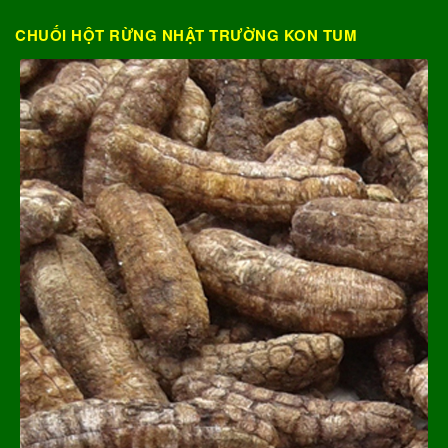
CHUỐI HỘT RỪNG NHẬT TRƯỜNG KON TUM