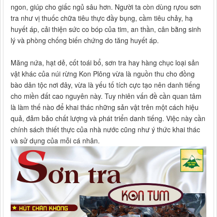
ngon, giúp cho giấc ngủ sâu hơn. Người ta còn dùng rựou sơn
tra như vị thuốc chữa tiêu thực đầy bụng, cầm tiêu chảy, hạ
huyết áp, cải thiện sức co bóp của tim, an thần, cân bằng sinh
lý và phòng chống biến chứng do tăng huyết áp.
Măng nứa, hạt dẻ, cốt toái bổ, sơn tra hay hàng chục loại sản
vật khác của núi rừng Kon Plông vừa là nguồn thu cho đồng
bào dân tộc nơi đây, vừa là yếu tố tích cực tạo nên danh tiếng
cho miền đất cao nguyên này. Tuy nhiên vấn đề cần quan tâm
là làm thế nào để khai thác những sản vật trên một cách hiệu
quả, đảm bảo chất lượng và phát triển danh tiếng. Việc này cần
chính sách thiết thực của nhà nước cũng như ý thức khai thác
và sử dụng của mỗi cá nhân.