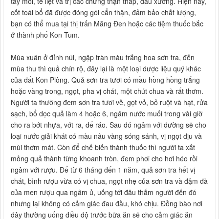
tay mỏi, tê liệt và trị các chứng thận thấp, đau xương. Hiện nay,
cốt toái bổ đã được đóng gói cẩn thận, đảm bảo chất lượng,
bạn có thể mua tại thị trấn Măng Đen hoặc các tiệm thuốc bắc
ở thành phố Kon Tum.
Mùa xuân ở đỉnh núi, ngập tràn màu trắng hoa sơn tra, đến
mùa thu thì quả chín rộ, đây lại là một loại dược liệu quý khác
của đất Kon Plông. Quả sơn tra tươi có mầu hồng hồng trắng
hoặc vàng trong, ngọt, pha vị chát, một chút chua và rất thơm.
Người ta thường đem sơn tra tươi về, gọt vỏ, bỏ ruột và hạt, rửa
sạch, bổ dọc quả làm 4 hoặc 6, ngâm nước muối trong vài giờ
cho ra bớt nhựa, vớt ra, để ráo. Sau đó ngâm với đường sẽ cho
loại nước giải khát có màu nâu vàng sóng sánh, vị ngọt dịu và
mùi thơm mát. Còn để chế biến thành thuốc thì người ta xắt
mỏng quả thành từng khoanh tròn, đem phơi cho hơi héo rồi
ngâm với rượu. Để từ 6 tháng đến 1 năm, quả sơn tra hết vị
chát, bình rượu vừa có vị chua, ngọt nhẹ của sơn tra và đậm đà
của men rượu qua ngâm ủ, uống tới đâu thấm người đến đó
nhưng lại không có cảm giác đau đầu, khó chịu. Đồng bào nơi
đây thường uống điều độ trước bữa ăn sẽ cho cảm giác ăn