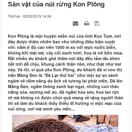
Sản vật của núi rừng Kon Plông
Thứ hai - 02/03/2015 14:34
Kon Plông là một huyện miền núi của tỉnh Kon Tum, nơi
đây được thiên nhiên ban cho những điều kiện tuyệt
vời: nằm ở độ cao trên 1000 m so với mực nước biển,
không khí mát mẻ, cây cối xanh tươi, hoa lá nở bốn mùa.
Rất nhiều du khách ghé thăm nơi đây đều tấm tắc khen
tiết trời dễ chịu, khung cảnh thần tiên, như thật như mơ
này. Và rồi, vì quá yêu Kon Plông, du khách đã ví von thị
trấn Măng Đen là “Đà Lạt thứ hai” như một sự so sánh
ngầm về tiềm năng du lịch và tương lai phát triển. Đã lên
Măng Đen, ngắm thông xanh bạt ngạt, những con thác
trắng xóa, sương mờ ảo, đã ngắm hoa sim, hoa lan rực
rỡ mà không có được chút quà mang về tặng người thân
thì sẽ làm du khách thấy thiếu đi hương vị mộc mạc của
núi rừng, nơi mà mình yêu mến...