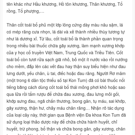
tên khác như Hầu khương, Hồ tôn khương, Thân khương, Tổ
rồng, Tổ phượng,…
Thân cốt toái bổ phủ một lớp lông cứng dày màu nâu sậm, lá
có mép răng cưa nhọn, lá dài và xẻ thành nhiều thùy tương tự
như lá dương xỉ. Từ lâu, cốt toái bổ là thành phần quan trọng
trong nhiều bài thuốc chữa gãy xương, làm mạnh xương khớp
của y học cổ truyền Việt Nam, Trung Quốc và Triều Tiên. Cốt
toái bổ còn tươi rửa sạch giã nhỏ, bỏ một ít nước vào rồi nướng
cho mềm, đắp lên các vết đau hay thận suy biểu hiện như đau
lưng dưới, yếu chân, ù tai, điếc hoặc đau răng. Người Rơ mâm
(một trong 6 dân tộc thiểu số tại Kon Tum) đã có bài thuốc nổi
tiếng bằng cách dùng cốt toái bổ thái mỏng phơi khô hoặc sao
qua lửa rồi tẩm rượu để chữa đau xương, đau lưng mỏi gối,
khớp sưng đau, ngã chấn thương, bong gân, tụ máu, sai khớp,
gãy xương, thận hư, chảy máu chân răng… Nhận rõ tác dụng
của loại cây này, thời gian qua Bệnh viện Đa khoa Kon Tum đã
sử dụng loại thảo dược này để chữa chữa hành huyết, chỉ
huyết, trừ phong, bổ thận và chữa bong gân, gãy xương, chân