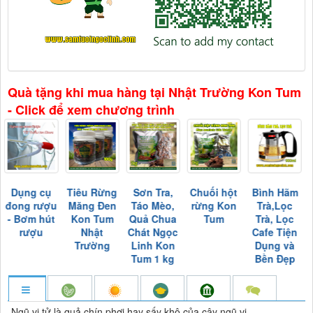
Quà tặng khi mua hàng tại Nhật Trường Kon Tum
- Click để xem chương trình
Dụng cụ
Tiêu Rừng
Sơn Tra,
Chuối hột
Bình Hãm
đong rượu
Măng Đen
Táo Mèo,
rừng Kon
Trà,Lọc
- Bơm hút
Kon Tum
Quả Chua
Tum
Trà, Lọc
rượu
Nhật
Chát Ngọc
Cafe Tiện
Trường
Linh Kon
Dụng và
Tum 1 kg
Bền Đẹp
Ngũ vị tử là quả chín phơi hay sấy khô của cây ngũ vị