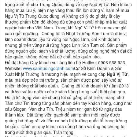
trạng xuất rẻ cho Trung Quốc, riêng về cây Ngũ Vị Tử. Nên khách
hàng mua lưu ý, hiện nay vàng thau lẫn lộn đừng vì ham rẻ mua
Ngũ Vị Tử Trung Quốc dùng, vì không có lý do gì đây là cây
thượng phẩm bên đó không đủ dùng còn phải nhập mà lại xuất
ngược bán cho Việt Nam. Trong khi Ngũ Vị Tử trên amazon giá
cao ngất ngưỡng. Chúng tôi là Nhật Trường Kon Tum là đơn vị
kinh doanh dược liệu từ vùng núi Ngọc Linh, chỉ kinh doanh
những gì trên vùng núi rừng Ngọc Linh Kon Tum có. Sản phẩm
đúng nguồn gốc, sạch và chất lượng, dùng công nghệ hiện đại để
bảo quản, không dùng bất cứ chất bảo quản nào.
Để đặt hàng Quý khách vui lòng liên hệ Hotline: 0906 968 923.
Website:
www.samtuoingoclinh.com
Cơ Sở Kinh Doanh & Sản
Xuất Nhật Trường là thương hiệu mạnh về cung cấp
Ngũ Vị Tử
,
mẫu mã đẹp trên thị trường, sản phẩm được phơi sấy khô tự
nhiên không chất bảo quản. Chúng tôi kinh doanh từ năm 2013
và được sự tín nhiệm của khách hàng trong suốt thời gian qua.
Đó là lời động viên để chúng tôi cố gắng phát triển, mang chữ
Tâm chữ Tín trong từng sản phẩm đến tay khách hàng, cũng như
câu Slogan "Vạn chữ Tín, Triệu niềm tin" gắn bó từ ngày đầu
thành lập. Đặt từng viên gạch để sản phẩm mỗi ngày được
quảng bá rộng rãi và tiến xa hơn thị trường quốc tế trong tương
lai gần. Cảm ơn quý khách đã đồng hành và ủng hộ chúng tôi
trong suốt thời gian qua. Trân trọng!