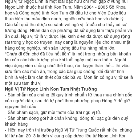
Ngũ vị tử Ngọc Linh là một loài đặc hữu chỉ mới gặp ở vùng núi
Ngọc Linh thuộc hai tỉnh Kon Tum. Năm 2004 - 2005 Sở Khoa
học và Công nghệ tỉnh Kon Tum đã đầu tư cho Viện Dược liệu
thực hiện thu mẫu định danh, nghiên cứu hoá học và dược lý.
Các kết quả thu được so sánh với ngũ vị tử bắc cho thấy có sự
tương đồng. Nhân dân địa phương đã sử dụng làm thực phẩm và
ăn quả. Ngũ vị tử là vị dược liệu kinh điển đã được sử dụng rộng
rãi trong y học cổ truyền, nay đang là nguyên liệu cho nhiều mặt
hàng công nghiệp, nên sản lượng tiêu thụ hàng năm lớn.
“Chưa đi đến chợ đã tiêu hết tiền” là một trong những băn khoăn
lớn của các bậc trượng phu khi tuổi ngày một cao thêm. Ngoài
việc động viên chồng chơi thể thao, rèn luyện thân thể... thì việc
sưu tầm các món ăn, trong các bài giúp chồng “để dành” tinh
binh là việc làm cần thiết của các bà vợ. Món ăn có ngũ vị tử sẽ là
một sưu tầm thú vị
Ngũ Vị Tử Ngọc Linh Kon Tum Nhật Trường
- Sản phẩm của chúng tôi quy trình chuẩn từ thua mua chính gốc
của người dân, sau đó tự phơi theo phương pháp Đông Y để giữ
nguyên tinh dầu.
- Sản phẩm sạch, giữ mùi thơm của trái ngũ vị tử.
- Sản phẩm đóng gói hút chân không, đóng túi bạc gửi đến quý
khách hàng
- Hiện nay trên thị trường Ngũ Vị Tử Trung Quốc rất nhiều, chúng
tôi từ năm 2013 là đơn vị cung cấp dược liệu từ Ngọc Linh Kon