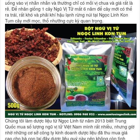
uống vào vị nhẫn nhẫn và thường chỉ có mỗi vị chua và giá rất là
rẻ. Để nhân giống 1 cây Ngũ Vị Tử mất 6 năm để cây mới có thể
ra trái, rất khó và phải khí hậu lạnh rừng núi tại Ngọc Linh Kon
Tum cây mới mọc, thổ nhưỡng cực kỳ quan trọng.
Chúng tôi làm dược liệu từ Ngọc Linh từ năm 2013 biết Trung
Quốc mua số lượng ngũ vị tử Việt Nam mình rất nhiều, nhưng giờ
nhờ những cơ sở công ty kinh doanh dược liệu đã thu mua giá
cao cho bà con tại đây dược liệu quý này nên không còn tình