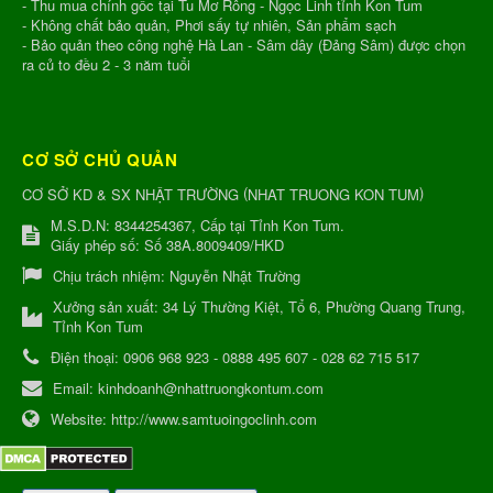
- Thu mua chính gốc tại Tu Mơ Rông - Ngọc Linh tỉnh Kon Tum
- Không chất bảo quản, Phơi sấy tự nhiên, Sản phẩm sạch
- Bảo quản theo công nghệ Hà Lan - Sâm dây (Đảng Sâm) được chọn
ra củ to đều 2 - 3 năm tuổi
CƠ SỞ CHỦ QUẢN
(
)
CƠ SỞ KD & SX NHẬT TRƯỜNG
NHAT TRUONG KON TUM
M.S.D.N: 8344254367, Cấp tại Tỉnh Kon Tum.
Giấy phép số: Số 38A.8009409/HKD
Chịu trách nhiệm:
Nguyễn Nhật Trường
Xưởng sản xuất:
34 Lý Thường Kiệt, Tổ 6, Phường Quang Trung,
Tỉnh Kon Tum
Điện thoại:
0906 968 923 - 0888 495 607 - 028 62 715 517
Email:
kinhdoanh@nhattruongkontum.com
Website:
http://www.samtuoingoclinh.com