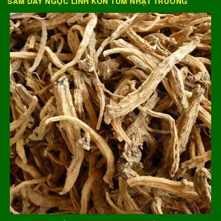
SÂM DÂY NGỌC LINH KON TUM NHẬT TRƯỜNG