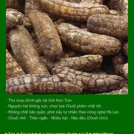
- Thu mua chính gốc tại tỉnh Kon Tum
- Nguyên trái không vụn, chọn lựa Chuối phẩm chất tốt
- Không chất bảo quản, phơi sấy tự nhiên theo công nghệ Hà Lan
- Chuối nhỏ - Thân ngắn - Nhiều hạt - Nâu đều (Chuối chín)