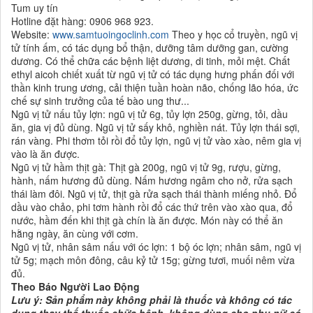
Tum uy tín
Hotline đặt hàng: 0906 968 923.
Website:
www.samtuoingoclinh.com
Theo y học cổ truyền, ngũ vị
tử tính ấm, có tác dụng bổ thận, dưỡng tâm dưỡng gan, cường
dương. Có thể chữa các bệnh liệt dương, di tinh, mỏi mệt. Chất
ethyl aicoh chiết xuất từ ngũ vị tử có tác dụng hưng phấn đối với
thần kinh trung ương, cải thiện tuần hoàn não, chống lão hóa, ức
chế sự sinh trưởng của tế bào ung thư...
Ngũ vị tử nấu tủy lợn: ngũ vị tử 6g, tủy lợn 250g, gừng, tỏi, dầu
ăn, gia vị đủ dùng. Ngũ vị tử sấy khô, nghiền nát. Tủy lợn thái sợi,
rán vàng. Phi thơm tỏi rồi đổ tủy lợn, ngũ vị tử vào xào, nêm gia vị
vào là ăn được.
Ngũ vị tử hầm thịt gà: Thịt gà 200g, ngũ vị tử 9g, rượu, gừng,
hành, nấm hương đủ dùng. Nấm hương ngâm cho nở, rửa sạch
thái làm đôi. Ngũ vị tử, thịt gà rửa sạch thái thành miếng nhỏ. Đổ
dầu vào chảo, phi tơm hành rồi đổ các thứ trên vào xào qua, đổ
nước, hầm đến khi thịt gà chín là ăn được. Món này có thể ăn
hằng ngày, ăn cùng với cơm.
Ngũ vị tử, nhân sâm nấu với óc lợn: 1 bộ óc lợn; nhân sâm, ngũ vị
tử 5g; mạch môn đông, câu kỷ tử 15g; gừng tươi, muối nêm vừa
đủ.
Theo Báo Người Lao Động
Lưu ý:
Sản phẩm này không phải là thuốc và không có tác
dụng thay thế thuốc chữa bệnh, không dùng cho phụ nữ có