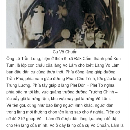
Cụ Võ Chuẩn
Ông Lê Trần Long, hiện ở thôn 9, xã Đăk Cấm, thành phố Kon
Tum, là lớp con cháu của làng Võ Lâm cho biết: Làng Võ Lâm
ban đầu dân cư cũng thưa thớt. Phía đông làng giáp đường
Trần Phú, phía nam giáp đường Phan Chu Trinh, tức giáp làng
Trung Lương. Phía tây giáp 2 làng Plei Đôn – Plei Tơ nghia,
phía bắc ra tới khu vực quảng trường đường Trường Chinh –
lúc bấy giờ là rừng rậm, khu vực này gọi là rừng Võ Lâm.
Về tên gọi, cũng như bao làng người Kinh khác, người dân
trong làng mới thường chọn tên làng sao cho ý nghĩa. Trên cơ
sở đó 2 từ ghép Võ – Lâm đã được dân làng lựa chọn để đặt
cho tên làng của mình. Võ ở đây là họ của cụ Võ Chuẩn, Lâm là