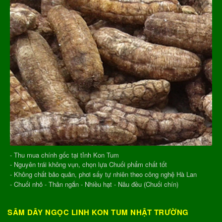
- Thu mua chính gốc tại tỉnh Kon Tum
- Nguyên trái không vụn, chọn lựa Chuối phẩm chất tốt
- Không chất bảo quản, phơi sấy tự nhiên theo công nghệ Hà Lan
- Chuối nhỏ - Thân ngắn - Nhiều hạt - Nâu đều (Chuối chín)
SÂM DÂY NGỌC LINH KON TUM NHẬT TRƯỜNG