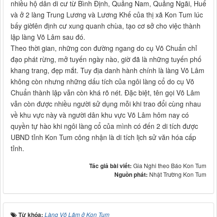
nhiều hộ dân di cư từ Bình Định, Quảng Nam, Quảng Ngãi, Huế
và ở 2 làng Trung Lương và Lương Khế của thị xã Kon Tum lúc
bấy giờlên định cư xung quanh chùa, tạo cơ sở cho việc thành
lập làng Võ Lâm sau đó.
Theo thời gian, những con đường ngang do cụ Võ Chuẩn chỉ
đạo phát rừng, mở tuyến ngày nào, giờ đã là những tuyến phố
khang trang, đẹp mắt. Tuy địa danh hành chính là làng Võ Lâm
không còn nhưng những dấu tích của ngôi làng cổ do cụ Võ
Chuẩn thành lập vẫn còn khá rõ nét. Đặc biệt, tên gọi Võ Lâm
vẫn còn được nhiều người sử dụng mỗi khi trao đổi cùng nhau
về khu vực này và người dân khu vực Võ Lâm hôm nay có
quyền tự hào khi ngôi làng cổ của mình có đến 2 di tích được
UBND tỉnh Kon Tum công nhận là di tích lịch sử văn hóa cấp
tỉnh.
Tác giả bài viết:
Gia Nghi theo Báo Kon Tum
Nguồn phát:
Nhật Trường Kon Tum
Từ khóa:
Làng Võ Lâm ở Kon Tum