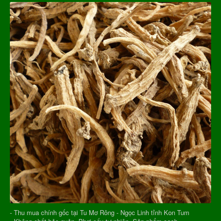
- Thu mua chính gốc tại Tu Mơ Rông - Ngọc Linh tỉnh Kon Tum