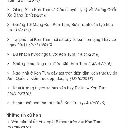
Tum
(28/11/2016)
Giáng Sinh Kon Tum và Câu chuyện ly kỳ về Vương Quốc
Xơ Đăng
(21/12/2016)
Đường Tới Măng Đen Kon Tum, Bức Tranh của tạo hoá
(30/01/2017)
Tại phố núi Kon Tum, nơi dã quỳ là loài hoa tặng Thầy cô
ngày 20/11
(21/11/2016)
Du khách nước ngoài với Kon Tum
(14/11/2016)
Những “khu rừng ma” ở Ya Xiêr Kon Tum
(14/10/2016)
Ngôi nhà ở Kon Tum gây sốt trên diễn đàn kiến trúc uy tín
Anh Quốc vì kiến trúc đẹp, độc, lạ
(18/10/2016)
Khai trương tuyến xe bus sân bay Pleiku – Kon Tum
(14/11/2016)
Khám phá nhà thờ trăm tuổi Kon Tum
(14/10/2016)
Những tin cũ hơn
Vén màn bí ẩn bùa ngải Bahnar trên đất Kon Tum
(22/09/2016)