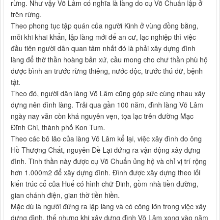
rừng. Như vậy Võ Lâm có nghĩa là làng do cụ Võ Chuẩn lập ở
trên rừng.
Theo phong tục tập quán của người Kinh ở vùng đồng bằng,
mỗi khi khai khẩn, lập làng mới để an cư, lạc nghiệp thì việc
đầu tiên người dân quan tâm nhất đó là phải xây dựng đình
làng để thờ thần hoàng bản xứ, cầu mong cho chư thần phù hộ
được bình an trước rừng thiêng, nước độc, trước thú dữ, bệnh
tật.
Theo đó, người dân làng Võ Lâm cũng góp sức cùng nhau xây
dựng nên đình làng. Trải qua gần 100 năm, đình làng Võ Lâm
ngày nay vẫn còn khá nguyên vẹn, tọa lạc trên đường Mạc
Đĩnh Chi, thành phố Kon Tum.
Theo các bô lão của làng Võ Lâm kể lại, việc xây đình do ông
Hồ Thượng Chất, nguyên Đề Lại đứng ra vận động xây dựng
đình. Tinh thần này được cụ Võ Chuẩn ủng hộ và chỉ vị trí rộng
hơn 1.000m2 để xây dựng đình. Đình được xây dựng theo lối
kiến trúc cổ của Huế có hình chữ Đinh, gồm nhà tiền đường,
gian chánh điện, gian thờ tiền hiền.
Mặc dù là người đứng ra lập làng và có công lớn trong việc xây
dựng đình, thế nhưng khi xây dựng đình Võ Lâm xong vào năm