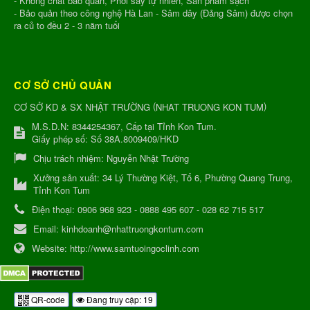
- Không chất bảo quản, Phơi sấy tự nhiên, Sản phẩm sạch
- Bảo quản theo công nghệ Hà Lan - Sâm dây (Đảng Sâm) được chọn
ra củ to đều 2 - 3 năm tuổi
CƠ SỞ CHỦ QUẢN
(
)
CƠ SỞ KD & SX NHẬT TRƯỜNG
NHAT TRUONG KON TUM
M.S.D.N: 8344254367, Cấp tại Tỉnh Kon Tum.
Giấy phép số: Số 38A.8009409/HKD
Chịu trách nhiệm:
Nguyễn Nhật Trường
Xưởng sản xuất:
34 Lý Thường Kiệt, Tổ 6, Phường Quang Trung,
Tỉnh Kon Tum
Điện thoại:
0906 968 923 - 0888 495 607 - 028 62 715 517
Email:
kinhdoanh@nhattruongkontum.com
Website:
http://www.samtuoingoclinh.com
QR-code
Đang truy cập: 19