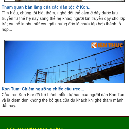
Tham quan bản làng của các dân tộc ở Kon...
Tìm hiểu, chúng tôi biết thêm, nghề dệt thổ cẩm ở đây được lưu
truyền từ thế hệ này sang thế hệ khác; người lớn truyền dạy cho lớp
trẻ; cụ thể là phụ nữ/ con gái nhưng đơn lẻ chưa tập hợp thành tổ
hợp...
Kon Tum: Chiêm ngưỡng chiếc cầu treo...
Cầu treo Kon Klor đã trở thành niềm tự hào của người dân Kon Tum
và là điểm đến không thể bỏ qua của du khách khi ghé thăm mảnh
đất này.