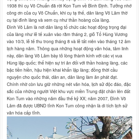
1938 thì cụ Võ Chuẩn đã rời Kon Tum về Bình Định. Tưởng nhớ
công ơn của cụ Võ Chuẩn, khi cụ tạ thế, dân làng Võ Lâm thờ
cụ tại đình làng và xem cụ như thần hoàng của làng.
Đình Võ Lâm là nơi dân làng tổ chức các hoạt động trọng đại
của làng như lễ tế xuân vào rằm tháng 2, giỗ Tổ Hùng Vương
vào 10/3, lễ tế thu trong tháng 8 và lễ tất niên vào tháng 12 âm
lịch hàng năm. Thông qua những hoạt động văn hóa, tâm linh
này, dân làng Võ Lâm bày tỏ lòng thành kính với các vị vua
Hùng lập quốc; thể hiện sự tri ân đối với thần hoàng làng, các
bậc tiền hiền, hậu hiện khai khẩn lập làng; đồng thời cầu
nguyện cho quốc thái, dân an, dân làng làm ăn phát đạt.
Chính nhờ còn lưu giữ những nét văn hóa, lịch sử độc đáo, đặc
sắc của những người Việt khu vực miền Trung đặt chân lên đất
Kon Tum vào những năm đầu thế kỷ XX; năm 2007, Đình Võ
Lâm đã được UBND tỉnh Kon Tum công nhận là di tích lịch sử
văn hóa cấp tỉnh.