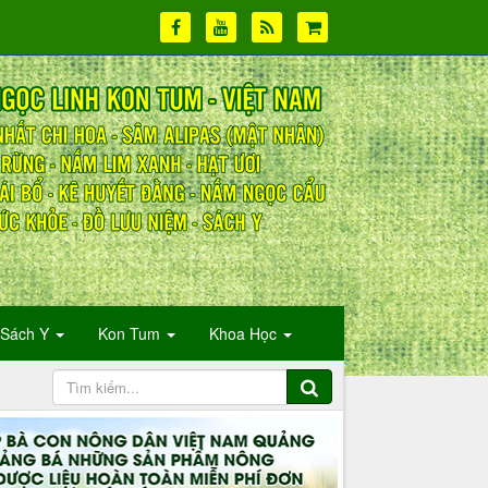
Sách Y
Kon Tum
Khoa Học