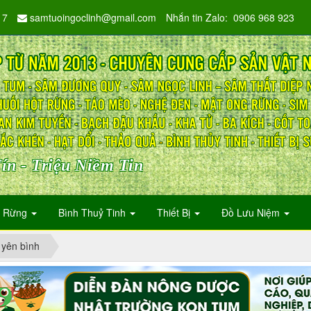
17
samtuoingoclinh@gmail.com
Nhắn tin Zalo: 0906 968 923
ín - Triệu Niềm Tin
n Rừng
Bình Thuỷ Tinh
Thiết Bị
Đồ Lưu Niệm
 yên bình