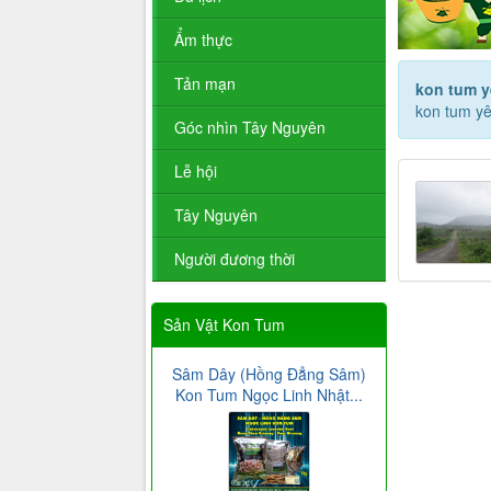
Ẩm thực
Tản mạn
kon tum y
kon tum yê
Góc nhìn Tây Nguyên
Lễ hội
Tây Nguyên
Người đương thời
Sản Vật Kon Tum
Sâm Dây (Hồng Đẳng Sâm)
Kon Tum Ngọc Linh Nhật...