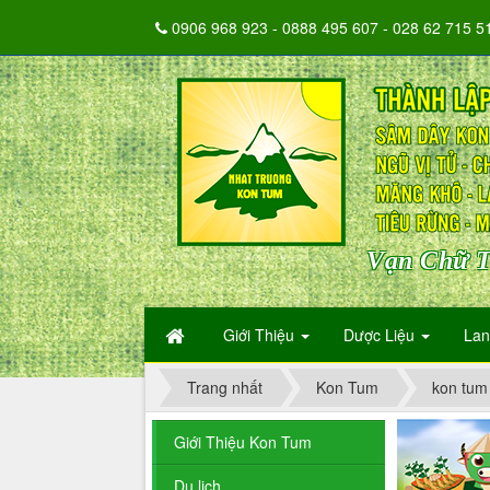
0906 968 923 - 0888 495 607 - 028 62 715 5
Vạn Chữ T
Giới Thiệu
Dược Liệu
La
Trang nhất
Kon Tum
kon tum
Giới Thiệu Kon Tum
Du lịch