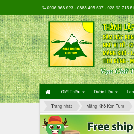
0906 968 923 - 0888 495 607 - 028 62 715 5
Vạn Chữ T
Giới Thiệu
Dược Liệu
La
Trang nhất
Măng Khô Kon Tum