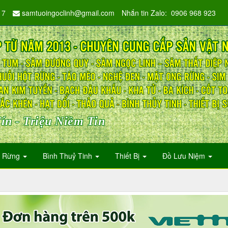
17
samtuoingoclinh@gmail.com
Nhắn tin Zalo: 0906 968 923
ín - Triệu Niềm Tin
n Rừng
Bình Thuỷ Tinh
Thiết Bị
Đồ Lưu Niệm