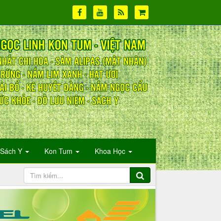
Sách Y
Kon Tum
Khoa Học