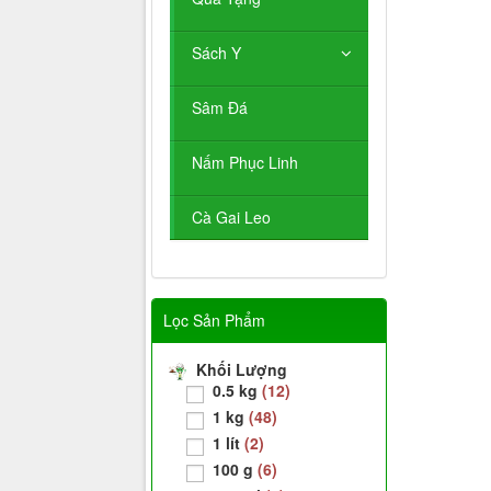
Sách Y
Sâm Đá
Nấm Phục Linh
Cà Gai Leo
Lọc Sản Phẩm
Khối Lượng
0.5 kg
(12)
1 kg
(48)
1 lít
(2)
100 g
(6)