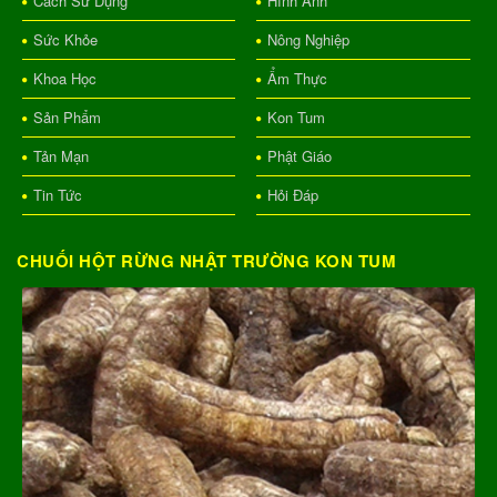
Cách Sử Dụng
Hình Ảnh
Sức Khỏe
Nông Nghiệp
Khoa Học
Ẩm Thực
Sản Phẩm
Kon Tum
Tản Mạn
Phật Giáo
Tin Tức
Hỏi Đáp
CHUỐI HỘT RỪNG NHẬT TRƯỜNG KON TUM