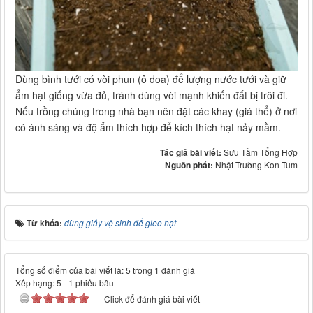
Dùng bình tưới có vòi phun (ô doa) để lượng nước tưới và giữ
ẩm hạt giống vừa đủ, tránh dùng vòi mạnh khiến đất bị trôi đi.
Nếu trồng chúng trong nhà bạn nên đặt các khay (giá thể) ở nơi
có ánh sáng và độ ẩm thích hợp để kích thích hạt nảy mầm.
Tác giả bài viết:
Sưu Tầm Tổng Hợp
Nguồn phát:
Nhật Trường Kon Tum
Từ khóa:
dùng giấy vệ sinh để gieo hạt
Tổng số điểm của bài viết là: 5 trong 1 đánh giá
Xếp hạng:
5
-
1
phiếu bầu
Click để đánh giá bài viết