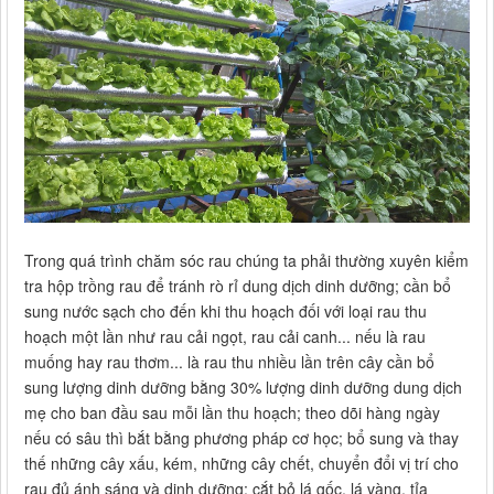
Trong quá trình chăm sóc rau chúng ta phải thường xuyên kiểm
tra hộp trồng rau để tránh rò rỉ dung dịch dinh dưỡng; cần bổ
sung nước sạch cho đến khi thu hoạch đối với loại rau thu
hoạch một lần như rau cải ngọt, rau cải canh... nếu là rau
muống hay rau thơm... là rau thu nhiều lần trên cây cần bổ
sung lượng dinh dưỡng bằng 30% lượng dinh dưỡng dung dịch
mẹ cho ban đầu sau mỗi lần thu hoạch; theo dõi hàng ngày
nếu có sâu thì bắt bằng phương pháp cơ học; bổ sung và thay
thế những cây xấu, kém, những cây chết, chuyển đổi vị trí cho
rau đủ ánh sáng và dinh dưỡng; cắt bỏ lá gốc, lá vàng, tỉa