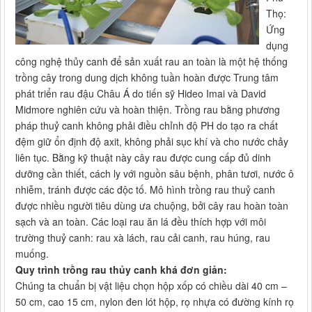
Thọ:
Ứng
dụng
công nghệ thủy canh để sản xuất rau an toàn là một hệ thống
trồng cây trong dung dịch không tuần hoàn được Trung tâm
phát triển rau đậu Châu Á do tiến sỹ Hideo Imai và David
Midmore nghiên cứu và hoàn thiện. Trồng rau bằng phương
pháp thuỷ canh không phải điều chỉnh độ PH do tạo ra chất
đệm giữ ổn định độ axit, không phải sục khí và cho nước chảy
liên tục. Bằng kỹ thuật này cây rau được cung cấp đủ dinh
dưỡng cần thiết, cách ly với nguồn sâu bệnh, phân tươi, nước ô
nhiễm, tránh được các độc tố. Mô hình trồng rau thuỷ canh
được nhiều người tiêu dùng ưa chuộng, bởi cây rau hoàn toàn
sạch và an toàn. Các loại rau ăn lá đều thích hợp với môi
trường thuỷ canh: rau xà lách, rau cải canh, rau húng, rau
muống.
Quy trình trồng rau thủy canh khá đơn giản:
Chúng ta chuẩn bị vật liệu chọn hộp xốp có chiều dài 40 cm –
50 cm, cao 15 cm, nylon đen lót hộp, rọ nhựa có đường kính rọ