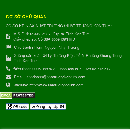
CƠ SỞ CHỦ QUẢN
(
)
CƠ SỞ KD & SX NHẬT TRƯỜNG
NHAT TRUONG KON TUM
M.S.D.N: 8344254367, Cấp tại Tỉnh Kon Tum.
Giấy phép số: Số 38A.8009409/HKD
Chịu trách nhiệm:
Nguyễn Nhật Trường
Xưởng sản xuất:
34 Lý Thường Kiệt, Tổ 6, Phường Quang Trung,
Tỉnh Kon Tum
Điện thoại:
0906 968 923 - 0888 495 607 - 028 62 715 517
Email:
kinhdoanh@nhattruongkontum.com
Website:
http://www.samtuoingoclinh.com
QR-code
Đang truy cập: 54