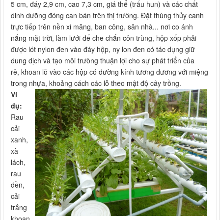
5 cm, đáy 2,9 cm, cao 7,3 cm, giá thể (trấu hun) và các chất
dinh dưỡng đóng can bán trên thị trường. Đặt thùng thủy canh
trực tiếp trên nền xi măng, ban công, sân nhà... nơi co ánh
nắng mặt trời, làm lưới để che chắn côn trùng, hộp xốp phải
được lót nylon đen vào đáy hộp, ny lon đen có tác dụng giữ
dung dịch và tạo môi trưòng thuận lợi cho sự phát triển của
rễ, khoan lỗ vào các hộp có đường kính tương đương với miệng
trong nhựa, khoảng cách các lỗ theo mật độ cây trồng.
Ví
dụ:
Rau
cải
xanh,
xà
lách,
rau
dền,
cải
trắng
khoan