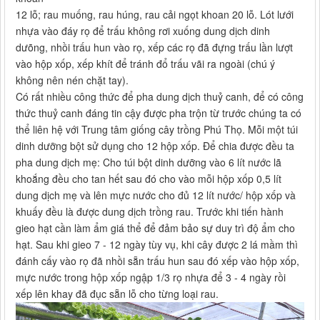
12 lỗ; rau muống, rau húng, rau cải ngọt khoan 20 lỗ. Lót lưới
nhựa vào đáy rọ để trấu không rơi xuống dung dịch dinh
dưõng, nhồi trấu hun vào rọ, xếp các rọ đã đựng trấu lần lượt
vào hộp xốp, xếp khít để tránh đổ trấu vãi ra ngoài (chú ý
không nên nén chặt tay).
Có rất nhiều công thức để pha dung dịch thuỷ canh, để có công
thức thuỷ canh đáng tin cậy được pha trộn từ trước chúng ta có
thể liên hệ với Trung tâm giống cây trồng Phú Thọ. Mỗi một túi
dinh dưỡng bột sử dụng cho 12 hộp xốp. Để chia được đều ta
pha dung dịch mẹ: Cho túi bột dinh dưỡng vào 6 lít nước lã
khoắng đều cho tan hết sau đó cho vào mỗi hộp xốp 0,5 lít
dung dịch mẹ và lên mực nước cho đủ 12 lít nước/ hộp xốp và
khuấy đều là được dung dịch trồng rau. Trước khi tiến hành
gieo hạt cần làm ẩm giá thể để đảm bảo sự duy trì độ ẩm cho
hạt. Sau khi gieo 7 - 12 ngày tùy vụ, khi cây được 2 lá mầm thì
đánh cấy vào rọ đã nhồi sẵn trấu hun sau đó xếp vào hộp xốp,
mực nước trong hộp xốp ngập 1/3 rọ nhựa để 3 - 4 ngày rồi
xếp lên khay đã đục sẵn lỗ cho từng loại rau.