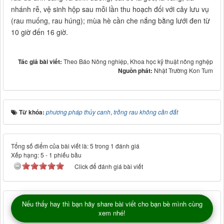
nhánh rễ, vệ sinh hộp sau mỗi lần thu hoạch đối với cây lưu vụ
(rau muống, rau húng); mùa hè cần che nắng bằng lưới đen từ
10 giờ đến 16 giờ.
Tác giả bài viết:
Theo Báo Nông nghiệp, Khoa học kỹ thuật nông nghệp
Nguồn phát:
Nhật Trường Kon Tum
Từ khóa:
phương pháp thủy canh
,
trồng rau không cần đất
Tổng số điểm của bài viết là: 5 trong 1 đánh giá
Xếp hạng:
5
-
1
phiếu bầu
Click để đánh giá bài viết
Nếu thấy hay thì bạn hãy share bài viết cho bạn bè mình cùng
xem nhé!