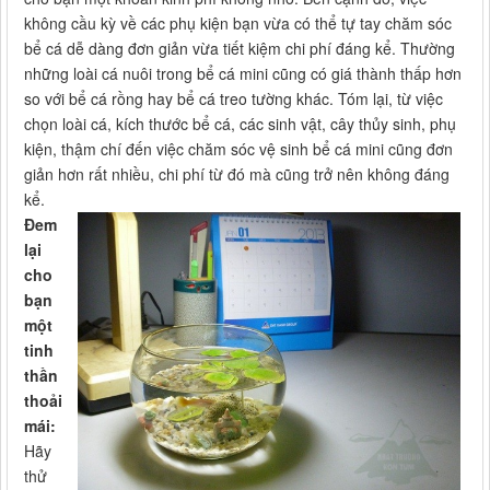
không cầu kỳ về các phụ kiện bạn vừa có thể tự tay chăm sóc
bể cá dễ dàng đơn giản vừa tiết kiệm chi phí đáng kể. Thường
những loài cá nuôi trong bể cá mini cũng có giá thành thấp hơn
so với bể cá rồng hay bể cá treo tường khác. Tóm lại, từ việc
chọn loài cá, kích thước bể cá, các sinh vật, cây thủy sinh, phụ
kiện, thậm chí đến việc chăm sóc vệ sinh bể cá mini cũng đơn
giản hơn rất nhiều, chi phí từ đó mà cũng trở nên không đáng
kể.
Đem
lại
cho
bạn
một
tinh
thần
thoải
mái:
Hãy
thử