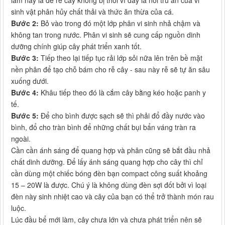
sinh vật phân hủy chất thải và thức ăn thừa của cá.
Bước 2:
Bỏ vào trong đó một lớp phân vi sinh nhả chậm và
không tan trong nước. Phân vi sinh sẽ cung cấp nguồn dinh
dưỡng chính giúp cây phát triển xanh tốt.
Bước 3:
Tiếp theo lại tiếp tục rải lớp sỏi nữa lên trên bề mặt
nền phân để tạo chỗ bám cho rễ cây - sau này rễ sẽ tự ăn sâu
xuống dưới.
Bước 4:
Khâu tiếp theo đó là cắm cây bằng kéo hoặc panh y
tế.
Bước 5:
Để cho bình được sạch sẽ thì phải đổ đầy nước vào
bình, đổ cho tràn bình để những chất bụi bẩn váng tràn ra
ngoài.
Cần cần ánh sáng để quang hợp và phân cũng sẽ bắt đầu nhả
chất dinh dưỡng. Để lấy ánh sáng quang hợp cho cây thì chỉ
cần dùng một chiếc bóng đèn bạn compact công suất khoảng
15 – 20W là được. Chú ý là không dùng đèn sợi đốt bởi vì loại
đèn này sinh nhiệt cao và cây của bạn có thể trở thành món rau
luộc.
Lúc đầu bể mới làm, cây chưa lớn và chưa phát triển nên sẽ