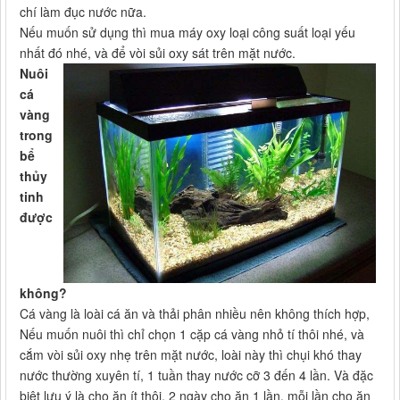
chí làm đục nước nữa.
Nếu muốn sử dụng thì mua máy oxy loại công suất loại yếu
nhất đó nhé, và để vòi sủi oxy sát trên mặt nước.
Nuôi
cá
vàng
trong
bể
thủy
tinh
được
không?
Cá vàng là loài cá ăn và thải phân nhiều nên không thích hợp,
Nếu muốn nuôi thì chỉ chọn 1 cặp cá vàng nhỏ tí thôi nhé, và
cắm vòi sủi oxy nhẹ trên mặt nước, loài này thì chụi khó thay
nước thường xuyên tí, 1 tuần thay nước cỡ 3 đến 4 lần. Và đặc
biệt lưu ý là cho ăn ít thôi, 2 ngày cho ăn 1 lần, mỗi lần cho ăn