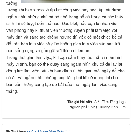
tưởng
tượng khi bạn stress vì áp lực công việc hay học tập mà được
ngắm nhìn những chú cá bé nhỏ trong bể cá trong và cây thủy
sinh thì sẽ tuyệt đến thế nào. Đặc biệt, nếu bạn là nhân viên
văn phòng hay kĩ thuật viên thường xuyên phải làm việc với
máy tính và sáng tạo không ngừng thì việc có một chiếc bể cá
để trên bàn làm việc sẽ giúp không gian làm việc của bạn trở
nên sống động và gần gũi với thiên nhiên hơn.
Trong thời gian làm việc, khi bạn cảm thấy tức mắt vì màn hình
máy vi tính, bạn có thể quay sang ngắm nhìn chú cá để lấy lại
động lực làm việc. Và khi bạn dành ít thời gian mỗi ngày để cho
cá ăn và ngắm nhìn chúng tung tăng bơi lội sẽ mang lại cho
bạn cảm hứng sáng tạo để bắt đầu một ngày làm việc căng
thẳng.
Tác giả bài viết:
Sưu Tầm Tổng Hợp
Nguồn phát:
Nhật Trường Kon Tum
Từ khóa:
nuôi cá trong bình thủy tinh