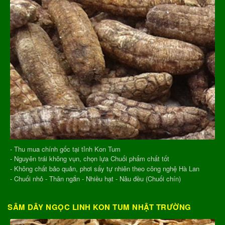
- Thu mua chính gốc tại tỉnh Kon Tum
- Nguyên trái không vụn, chọn lựa Chuối phẩm chất tốt
- Không chất bảo quản, phơi sấy tự nhiên theo công nghệ Hà Lan
- Chuối nhỏ - Thân ngắn - Nhiều hạt - Nâu đều (Chuối chín)
SÂM DÂY NGỌC LINH KON TUM NHẬT TRƯỜNG