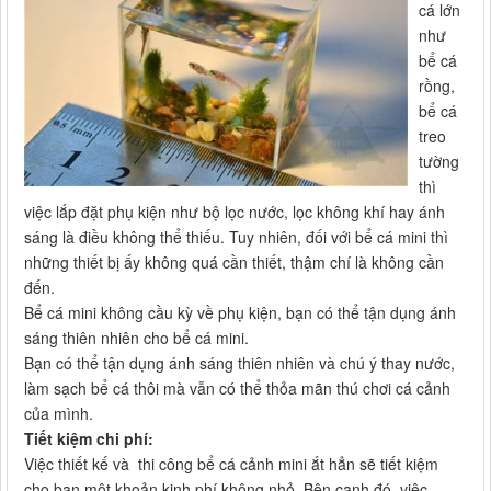
cá lớn
như
bể cá
rồng,
bể cá
treo
tường
thì
việc lắp đặt phụ kiện như bộ lọc nước, lọc không khí hay ánh
sáng là điều không thể thiếu. Tuy nhiên, đối với bể cá mini thì
những thiết bị ấy không quá cần thiết, thậm chí là không cần
đến.
Bể cá mini không cầu kỳ về phụ kiện, bạn có thể tận dụng ánh
sáng thiên nhiên cho bể cá mini.
Bạn có thể tận dụng ánh sáng thiên nhiên và chú ý thay nước,
làm sạch bể cá thôi mà vẫn có thể thỏa mãn thú chơi cá cảnh
của mình.
Tiết kiệm chi phí:
Việc thiết kế và thi công bể cá cảnh mini ắt hẳn sẽ tiết kiệm
cho bạn một khoản kinh phí không nhỏ. Bên cạnh đó, việc