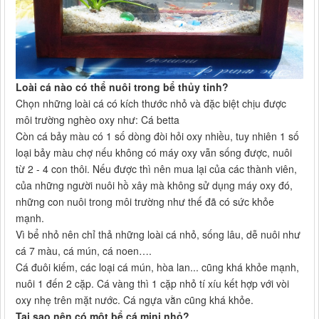
Loài cá nào có thể nuôi trong bể thủy tinh?
Chọn những loài cá có kích thước nhỏ và đặc biệt chịu được
môi trường nghèo oxy như: Cá betta
Còn cá bảy màu có 1 số dòng đòi hỏi oxy nhiều, tuy nhiên 1 số
loại bảy màu chợ nếu không có máy oxy vẫn sống được, nuôi
từ 2 - 4 con thôi. Nếu được thì nên mua lại của các thành viên,
của những người nuôi hồ xây mà không sử dụng máy oxy đó,
những con nuôi trong môi trường như thế đã có sức khỏe
mạnh.
Vì bể nhỏ nên chỉ thả những loài cá nhỏ, sống lâu, dễ nuôi như
cá 7 màu, cá mún, cá noen….
Cá đuôi kiếm, các loại cá mún, hòa lan... cũng khá khỏe mạnh,
nuôi 1 đến 2 cặp. Cá vàng thì 1 cặp nhỏ tí xíu kết hợp với vòi
oxy nhẹ trên mặt nước. Cá ngựa vằn cũng khá khỏe.
Tại sao nên có một bể cá mini nhỏ?