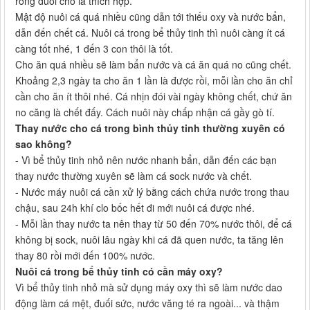
rông đuôi chó là thích hợp.
Mật độ nuôi cá quá nhiều cũng dẫn tới thiếu oxy và nước bẩn,
dẫn đến chết cá. Nuôi cá trong bể thủy tinh thì nuôi càng ít cá
càng tốt nhé, 1 đến 3 con thôi là tốt.
Cho ăn quá nhiều sẽ làm bẩn nước và cá ăn quá no cũng chết.
Khoảng 2,3 ngày ta cho ăn 1 lần là được rồi, mỗi lần cho ăn chỉ
cần cho ăn ít thôi nhé. Cá nhịn đói vài ngày không chết, chứ ăn
no căng là chết đấy. Cách nuôi này chấp nhận cá gầy gò tí.
Thay nước cho cá trong bình thủy tinh thường xuyên có
sao không?
- Vì bể thủy tinh nhỏ nên nước nhanh bẩn, dẫn đến các bạn
thay nước thường xuyên sẽ làm cá sock nước và chết.
- Nước máy nuôi cá cần xử lý bằng cách chứa nước trong thau
chậu, sau 24h khí clo bốc hết đi mới nuôi cá được nhé.
- Mỗi lần thay nước ta nên thay từ 50 đến 70% nước thôi, để cá
không bị sock, nuôi lâu ngày khi cá đã quen nước, ta tăng lên
thay 80 rồi mới đến 100% nước.
Nuôi cá trong bể thủy tinh có cần máy oxy?
Vì bể thủy tinh nhỏ mà sử dụng máy oxy thì sẽ làm nước dao
động làm cá mệt, đuối sức, nước văng té ra ngoài... và thậm