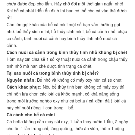
chưa được đẹp cho lắm. Hãy chờ đợi một thời gian ngắn nhé!
Khi bể cá phát triển ổn định thì bạn có thể cho cá vào thả được
rồi.
Các tên gọi khác của bể cá mini một số bạn vẫn thường gọi
như: bể thủy sinh mini, hồ thủy sinh mini, bế cá cảnh nhỏ, chậu
cá cảnh, bình nuôi cá cảnh hay bình thủy tinh nhỏ nuôi cá
cảnh.
Cách nuôi cá cảnh trong bình thủy tinh nhỏ không bị chết
Hôm nay xin chia sẻ 1 số kỹ thuật nuôi cá cảnh trong chậu thủy
tinh nhỏ mà hạn chế được tình trạng cá chết.
Tại sao nuôi cá trong bình thủy tinh bị chết?
Nguyên nhân:
Bể nhỏ và không có máy oxy nên cá sẽ chết.
Cách khắc phục:
Nếu bể thủy tinh bạn không có máy oxy thì
chỉ nên lựa chọn các loài cá khỏe mạnh, có khả năng sống
trong môi trường nghèo oxy như cá betta ( cá xiêm đá ) loài cá
này chỉ nuôi riêng 1 con trong 1 bể.
Cá cảnh cho bể cá mini
Cá betta không cần máy sủi oxy, 1 tuần thay nước 1 lần, 2 ngày
cho ăn 1 lần trùng chỉ, lăng quăng, thức ăn viên, thêm 1 cộng