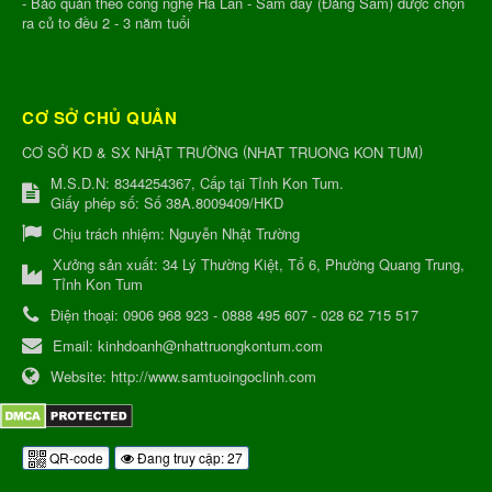
- Bảo quản theo công nghệ Hà Lan - Sâm dây (Đảng Sâm) được chọn
ra củ to đều 2 - 3 năm tuổi
CƠ SỞ CHỦ QUẢN
(
)
CƠ SỞ KD & SX NHẬT TRƯỜNG
NHAT TRUONG KON TUM
M.S.D.N: 8344254367, Cấp tại Tỉnh Kon Tum.
Giấy phép số: Số 38A.8009409/HKD
Chịu trách nhiệm:
Nguyễn Nhật Trường
Xưởng sản xuất:
34 Lý Thường Kiệt, Tổ 6, Phường Quang Trung,
Tỉnh Kon Tum
Điện thoại:
0906 968 923 - 0888 495 607 - 028 62 715 517
Email:
kinhdoanh@nhattruongkontum.com
Website:
http://www.samtuoingoclinh.com
QR-code
Đang truy cập: 27