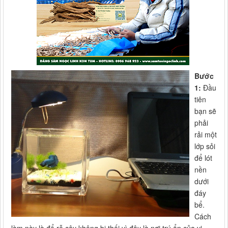
Bước
1:
Đầu
tiên
bạn sẽ
phải
rải một
lớp sỏi
để lót
nền
dưới
đáy
bể.
Cách
làm này là để rễ cây không bị thối vì đây là nơi trú ẩn của vi