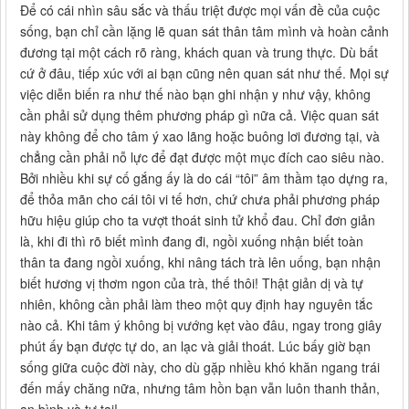
Để có cái nhìn sâu sắc và thấu triệt được mọi vấn đề của cuộc
sống, bạn chỉ cần lặng lẽ quan sát thân tâm mình và hoàn cảnh
đương tại một cách rõ ràng, khách quan và trung thực. Dù bất
cứ ở đâu, tiếp xúc với ai bạn cũng nên quan sát như thế. Mọi sự
việc diễn biến ra như thế nào bạn ghi nhận y như vậy, không
cần phải sử dụng thêm phương pháp gì nữa cả. Việc quan sát
này không để cho tâm ý xao lãng hoặc buông lơi đương tại, và
chẳng cần phải nỗ lực để đạt được một mục đích cao siêu nào.
Bởi nhiều khi sự cố gắng ấy là do cái “tôi” âm thầm tạo dựng ra,
để thỏa mãn cho cái tôi vi tế hơn, chứ chưa phải phương pháp
hữu hiệu giúp cho ta vượt thoát sinh tử khổ đau. Chỉ đơn giản
là, khi đi thì rõ biết mình đang đi, ngồi xuống nhận biết toàn
thân ta đang ngồi xuống, khi nâng tách trà lên uống, bạn nhận
biết hương vị thơm ngon của trà, thế thôi! Thật giản dị và tự
nhiên, không cần phải làm theo một quy định hay nguyên tắc
nào cả. Khi tâm ý không bị vướng kẹt vào đâu, ngay trong giây
phút ấy bạn được tự do, an lạc và giải thoát. Lúc bấy giờ bạn
sống giữa cuộc đời này, cho dù gặp nhiều khó khăn ngang trái
đến mấy chăng nữa, nhưng tâm hồn bạn vẫn luôn thanh thản,
an bình và tự tại!