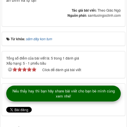
Tác giả bài viết:
Theo Giác Ngộ
Nguồn phát:
samtuoingoclinh.com
Từ khóa:
sâm dây kon tum
Tổng số điểm của bài viết là: 5 trong 1 đánh giá
Xếp hạng:
5
-
1
phiếu bầu
Click để đánh giá bài viết
Nếu thấy hay thì bạn hãy share bài viết cho bạn bè mình cùng
xem nhé!