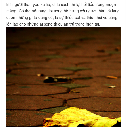
khi người thân yêu xa lìa, chia cách thì lại hối tiếc trong muộn
màng! Có thể nói rằng, lối sống hờ hững với người thân và lãng
quên những gì ta đang có, là sự thiếu sót và thiệt thòi vô cùng
lớn lao cho những ai sống thiếu an trú trong hiện tại.