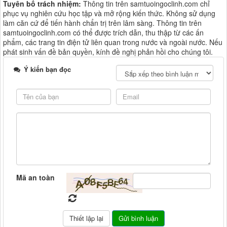
Tuyên bố trách nhiệm:
Thông tin trên samtuoingoclinh.com chỉ
phục vụ nghiên cứu học tập và mở rộng kiến thức. Không sử dụng
làm căn cứ để tiến hành chẩn trị trên lâm sàng. Thông tin trên
samtuoingoclinh.com có thể được trích dẫn, thu thập từ các ấn
phẩm, các trang tin điện tử liên quan trong nước và ngoài nước. Nếu
phát sinh vấn đề bản quyền, kính đề nghị phản hồi cho chúng tôi.
Ý kiến bạn đọc
Mã an toàn