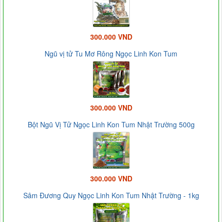
300.000 VND
Ngũ vị tử Tu Mơ Rông Ngọc Linh Kon Tum
300.000 VND
Bột Ngũ Vị Tử Ngọc Linh Kon Tum Nhật Trường 500g
300.000 VND
Sâm Đương Quy Ngọc Linh Kon Tum Nhật Trường - 1kg