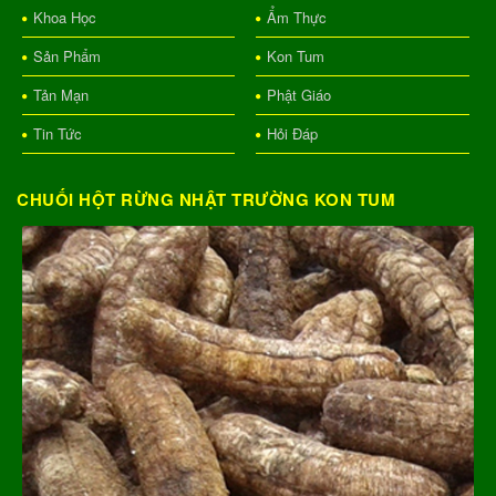
Khoa Học
Ẩm Thực
Sản Phẩm
Kon Tum
Tản Mạn
Phật Giáo
Tin Tức
Hỏi Đáp
CHUỐI HỘT RỪNG NHẬT TRƯỜNG KON TUM