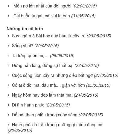
Món nợ lớn nhất của đời người
(02/06/2015)
Cái buồn ta gạt, cái vui ta bòn
(31/05/2015)
Những tin cũ hơn
Suy ngẫm 3 Bài học quý báu từ cây tre
(29/05/2015)
Sống vì ai?
(29/05/2015)
Ta từng quên mẹ…
(28/05/2015)
Đừng nản lòng, đừng sợ thất bại
(27/05/2015)
Cuộc sống luôn xảy ra những điều bất ngờ
(27/05/2015)
Có ai ở đời mãi đâu mà.... giận với hờn
(25/05/2015)
Ngày hôm nay đẹp lắm thật mà!
(24/05/2015)
Đi tìm hạnh phúc
(23/05/2015)
Để bớt than phiền trong cuộc sống
(22/05/2015)
Hạnh phúc là trân trọng những gì mình đang có
(22/05/2015)