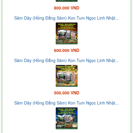
800.000 VND
Sâm Dây (Hồng Đẳng Sâm) Kon Tum Ngọc Linh Nhật...
600.000 VND
Sâm Dây (Hồng Đẳng Sâm) Kon Tum Ngọc Linh Nhật...
500.000 VND
Sâm Dây (Hồng Đẳng Sâm) Kon Tum Ngọc Linh Nhật...