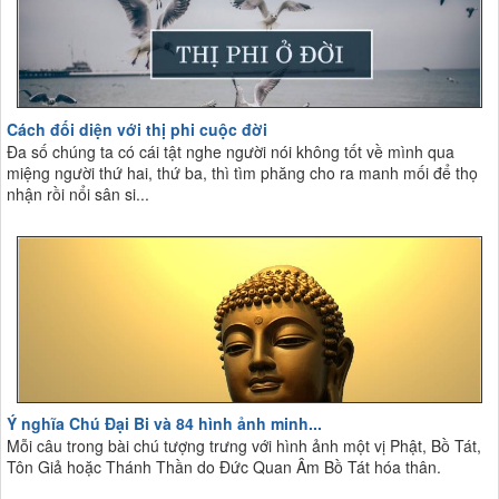
Cách đối diện với thị phi cuộc đời
Đa số chúng ta có cái tật nghe người nói không tốt về mình qua
miệng người thứ hai, thứ ba, thì tìm phăng cho ra manh mối để thọ
nhận rồi nổi sân si...
Ý nghĩa Chú Đại Bi và 84 hình ảnh minh...
Mỗi câu trong bài chú tượng trưng với hình ảnh một vị Phật, Bồ Tát,
Tôn Giả hoặc Thánh Thần do Đức Quan Âm Bồ Tát hóa thân.