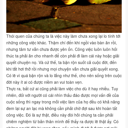
Thói quen của chúng ta là việc này làm chưa xong lại lo tính tới
những công việc khác. Thậm chí đến khi ngồi vào bàn ăn rồi,
nhưng tâm tư vẫn chưa được yên ổn. Công việc luôn luôn hối
thúc ta phải ăn cho nhanh để còn phải đi làm cái này hoặc giải
quyết chuyện nọ. Và cứ thế, ta bận rộn suốt cả cuộc đời, đến
khi tắt hơi thở rồi nhưng mọi chuyện vẫn chưa giải quyết xong.
Có lẽ vì quá bận rộn và lo lắng như thế, cho nên sống trên cuộc
đời này ít ai có được niềm an vui toàn vẹn.
Thực ra, bất cứ ai cũng phải làm việc cho dù ít hay nhiều. Tuy
nhiên, đối với người có cái nhìn thấu đáo được mọi vấn đề của
cuộc sống thì ngay trong mỗi việc làm của họ đều có khả năng
đem lại sự an lạc mà không cần phải chờ đợi sau khi hoàn tất
công việc. Đó là sự thật, điều này đòi hỏi chúng ta cần phải
chiêm nghiệm từ bản thân mình để thấy ra được lẽ thật ấy. Có
những người đặt hi vọng rằng, nếu mình đi tới ở được nơi môi