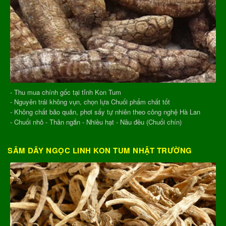
- Thu mua chính gốc tại tỉnh Kon Tum
- Nguyên trái không vụn, chọn lựa Chuối phẩm chất tốt
- Không chất bảo quản, phơi sấy tự nhiên theo công nghệ Hà Lan
- Chuối nhỏ - Thân ngắn - Nhiều hạt - Nâu đều (Chuối chín)
SÂM DÂY NGỌC LINH KON TUM NHẬT TRƯỜNG