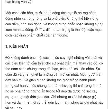
hạn trong vạn vật.
Một cách căn bản, mười hành động tích cực là những hành
động nhìn xa trông rộng và là phổ biến. Chúng thể hiện lòng
can đảm, tính linh động, và không cứng nhắc hoặc không sự tự
xem mình là đúng. Ở đây, điều quan trọng là thái độ hoặc mục
đích xác định phẩm chất của hành động.
3. KIÊN NHẪN
Để không đánh bạc một cách thiếu suy nghĩ những vật chất và
các điều kiện tốt cần thiết cho sự phát triển mà, thay vào đó, có
thể nắm chắc chúng trong dài hạn, cần phải có kiên nhẫn. Sự
giận dữ và ghen ghét là những cản trở lớn nhất. Một người tràn
đầy hận thù và giận dữ sẽ không thể gieo trồng hạnh phúc
trong dài hạn vì nếu chúng ta nhân nhượng thì chỉ trong ít phút,
nó sẽ phá hỏng những ấn tượng tốt đẹp đã được nỗ lực xây
dựng trong một thời gian dài. Chỉ những ai xóa bỏ được giận
hờn và đam mê mới có thể luôn luôn hạnh phúc tại giờ phút này
và sau này.