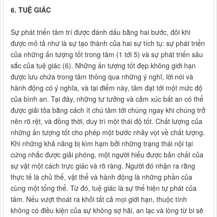
6. TUỆ GIÁC
Sự phát triển tâm trí được đánh dấu bằng hai bước, đôi khi
được mô tả như là sự tạo thành của hai sự tích tụ: sự phát triển
của những ấn tượng tốt trong tâm (1 tới 5) và sự phát triển sâu
sắc của tuệ giác (6). Những ấn tượng tốt đẹp không giới hạn
được lưu chứa trong tâm thông qua những ý nghĩ, lời nói và
hành động có ý nghĩa, và tại điểm này, tâm đạt tới một mức độ
của bình an. Tại đây, những tư tưởng và cảm xúc bất an có thể
được giải tỏa bằng cách ít chú tâm tới chúng ngay khi chúng trở
nên rõ rệt, và đồng thời, duy trì một thái độ tốt. Chất lượng của
những ấn tượng tốt cho phép một bước nhảy vọt về chất lượng.
Khi những khả năng bị kìm hạm bởi những trạng thái nội tại
cứng nhắc được giải phóng, một người hiểu được bản chất của
sự vật một cách trực giác và rõ ràng. Người đó nhận ra rằng
thực tế là chủ thể, vật thể và hành động là những phần của
cùng một tổng thể. Từ đó, tuệ giác là sự thể hiện tự phát của
tâm. Nếu vượt thoát ra khỏi tất cả mọi giới hạn, thuộc tính
không có điều kiện của sự không sợ hãi, an lạc và lòng từ bi sẽ