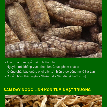
- Thu mua chính gốc tại tỉnh Kon Tum
- Nguyên trái không vụn, chọn lựa Chuối phẩm chất tốt
- Không chất bảo quản, phơi sấy tự nhiên theo công nghệ Hà Lan
- Chuối nhỏ - Thân ngắn - Nhiều hạt - Nâu đều (Chuối chín)
SÂM DÂY NGỌC LINH KON TUM NHẬT TRƯỜNG