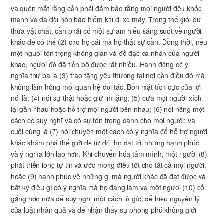
và quên mất rằng cần phải đảm bảo rằng mọi người đều khỏe
mạnh và đã đội nón bảo hiểm khi đi xe máy. Trong thế giới dư
thừa vật chất, cần phải có một sự am hiểu sáng suốt về người
khác để có thể (2) cho họ cái mà họ thật sự cần. Đồng thời, nếu
một người tôn trọng không gian và đồ đạc cá nhân của người
khác, người đó đã tiến bộ được rất nhiều. Hành động có ý
nghĩa thứ ba là (3) trao tặng yêu thương tại nơi cần điều đó mà
không làm hỏng mối quan hệ đối tác. Bốn mặt tích cực của lời
nói là: (4) nói sự thật hoặc giữ im lặng; (5) đưa mọi người xích
lại gần nhau hoặc hỗ trợ mọi người bên nhau; (6) nói năng một
cách có suy nghĩ và có sự tôn trọng dành cho mọi người; và
cuối cùng là (7) nói chuyện một cách có ý nghĩa để hỗ trợ người
khác khám phá thế giới để từ đó, họ đạt tới những hạnh phúc
và ý nghĩa lớn lao hơn. Khi chuyển hóa tâm mình, một người (8)
phát triển lòng tự tin và ước mong điều tốt cho tất cả mọi người,
hoặc (9) hạnh phúc về những gì mà người khác đã đạt được và
bất kỳ điều gì có ý nghĩa mà họ đang làm và một người (10) cố
gắng hơn nữa để suy nghĩ một cách lô-gíc, để hiểu nguyên lý
của luật nhân quả và để nhận thấy sự phong phú không giới