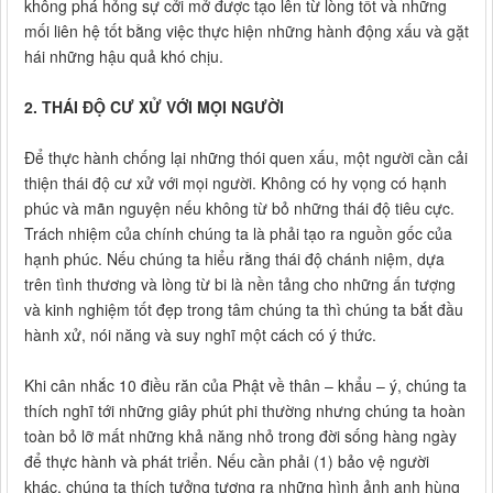
không phá hỏng sự cởi mở được tạo lên từ lòng tốt và những
mối liên hệ tốt bằng việc thực hiện những hành động xấu và gặt
hái những hậu quả khó chịu.
2. THÁI ĐỘ CƯ XỬ VỚI MỌI NGƯỜI
Để thực hành chống lại những thói quen xấu, một người cần cải
thiện thái độ cư xử với mọi người. Không có hy vọng có hạnh
phúc và mãn nguyện nếu không từ bỏ những thái độ tiêu cực.
Trách nhiệm của chính chúng ta là phải tạo ra nguồn gốc của
hạnh phúc. Nếu chúng ta hiểu rằng thái độ chánh niệm, dựa
trên tình thương và lòng từ bi là nền tảng cho những ấn tượng
và kinh nghiệm tốt đẹp trong tâm chúng ta thì chúng ta bắt đầu
hành xử, nói năng và suy nghĩ một cách có ý thức.
Khi cân nhắc 10 điều răn của Phật về thân – khẩu – ý, chúng ta
thích nghĩ tới những giây phút phi thường nhưng chúng ta hoàn
toàn bỏ lỡ mất những khả năng nhỏ trong đời sống hàng ngày
để thực hành và phát triển. Nếu cần phải (1) bảo vệ người
khác, chúng ta thích tưởng tượng ra những hình ảnh anh hùng