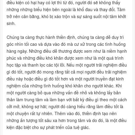
điều kiện có hại hay có lợi thì từ đó, người đó sẽ không thấy
những những biểu hiện bên ngoài là khổ đau và thay đổi. Tâm
trở nên cân bằng, khó bị xáo trộn và sự sáng suốt nội tâm khởi
sinh.
Chúng ta càng thực hành thiền định, chúng ta càng dễ duy trì
góc nhìn tối cao và dựa vào đó mà cư xử trong các tình huống
hàng ngày. Những điều dễ thương được xem như là niềm hạnh
phúc và những điều khó khăn được xem như là một quá trình
học tập và thanh lọc các tội lỗi. Nếu một người trải nghiệm điều
gì đó tốt, người đó mong rằng tất cả mọi người đều trải nghiệm
điều này hoặc điều gì đó tốt hơn và một người truyền đạt kinh
nghiệm của những tình huống khó khăn cho người khác. Khi
một người càng bỏ qua những vấn đề nhỏ và không lấy bản
thân làm trung tâm và làm bạn với bất kỳ điều gì theo một cách
cởi mở, không sợ hãi; người đó càng hiểu rằng làm điều tốt là
một chuyện rất tự nhiên. Thêm vào đó, thiền định tạo nên
những ấn tượng tốt sâu xa hơn trong tâm và do đó, là một điều
kiện đặc biệt cho sự phát triển của tuệ giác.