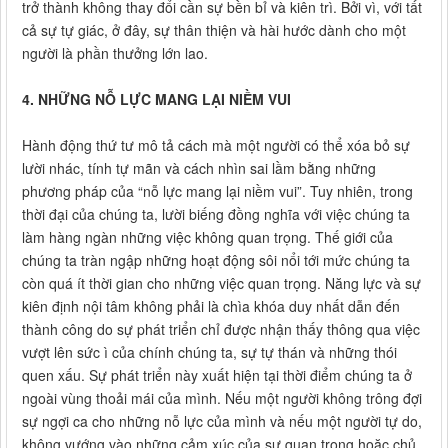
trở thành không thay đổi cần sự bền bỉ và kiên trì. Bởi vì, với tất
cả sự tự giác, ở đây, sự thân thiện và hài hước dành cho một
người là phần thưởng lớn lao.
4. NHỮNG NỖ LỰC MANG LẠI NIỀM VUI
Hành động thứ tư mô tả cách mà một người có thể xóa bỏ sự
lười nhác, tính tự mãn và cách nhìn sai lầm bằng những
phương pháp của “nỗ lực mang lại niềm vui”. Tuy nhiên, trong
thời đại của chúng ta, lười biếng đồng nghĩa với việc chúng ta
làm hàng ngàn những việc không quan trọng. Thế giới của
chúng ta tràn ngập những hoạt động sôi nổi tới mức chúng ta
còn quá ít thời gian cho những việc quan trọng. Năng lực và sự
kiên định nội tâm không phải là chìa khóa duy nhất dẫn đến
thành công do sự phát triển chỉ được nhận thấy thông qua việc
vượt lên sức ì của chính chúng ta, sự tự thán và những thói
quen xấu. Sự phát triển này xuất hiện tại thời điểm chúng ta ở
ngoài vùng thoải mái của mình. Nếu một người không trông đợi
sự ngợi ca cho những nỗ lực của mình và nếu một người tự do,
không vướng vào những cảm xúc của sự quan trọng hoặc chủ