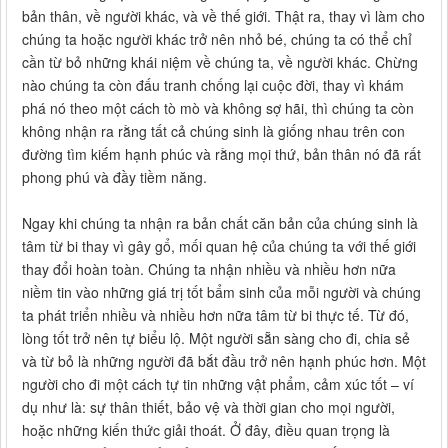
bản thân, về người khác, và về thế giới. Thật ra, thay vì làm cho
chúng ta hoặc người khác trở nên nhỏ bé, chúng ta có thể chỉ
cần từ bỏ những khái niệm về chúng ta, về người khác. Chừng
nào chúng ta còn đấu tranh chống lại cuộc đời, thay vì khám
phá nó theo một cách tò mò và không sợ hãi, thì chúng ta còn
không nhận ra rằng tất cả chúng sinh là giống nhau trên con
đường tìm kiếm hạnh phúc và rằng mọi thứ, bản thân nó đã rất
phong phú và đầy tiềm năng.
Ngay khi chúng ta nhận ra bản chất căn bản của chúng sinh là
tâm từ bi thay vì gây gổ, mối quan hệ của chúng ta với thế giới
thay đổi hoàn toàn. Chúng ta nhận nhiều và nhiều hơn nữa
niềm tin vào những giá trị tốt bẩm sinh của mỗi người và chúng
ta phát triển nhiều và nhiều hơn nữa tâm từ bi thực tế. Từ đó,
lòng tốt trở nên tự biểu lộ. Một người sẵn sàng cho đi, chia sẻ
và từ bỏ là những người đã bắt đầu trở nên hạnh phúc hơn. Một
người cho đi một cách tự tin những vật phẩm, cảm xúc tốt – ví
dụ như là: sự thân thiết, bảo vệ và thời gian cho mọi người,
hoặc những kiến thức giải thoát. Ở đây, điều quan trọng là