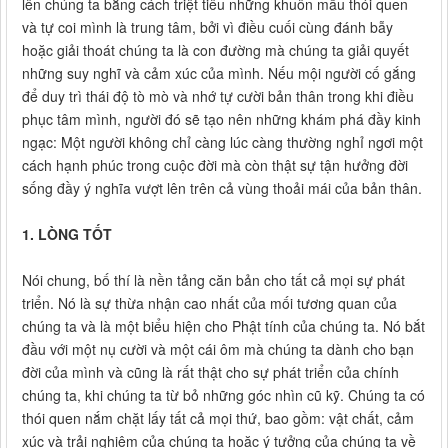
lên chúng ta bằng cách triệt tiêu những khuôn mẫu thói quen
và tự coi mình là trung tâm, bởi vì điều cuối cùng đánh bẫy
hoặc giải thoát chúng ta là con đường mà chúng ta giải quyết
những suy nghĩ và cảm xúc của mình. Nếu mội người cố gắng
để duy trì thái độ tò mò và nhớ tự cười bản thân trong khi điều
phục tâm mình, người đó sẽ tạo nên những khám phá đầy kinh
ngạc: Một người không chỉ càng lúc càng thường nghỉ ngơi một
cách hạnh phúc trong cuộc đời mà còn thật sự tận hưởng đời
sống đầy ý nghĩa vượt lên trên cả vùng thoải mái của bản thân.
1. LÒNG TỐT
Nói chung, bố thí là nền tảng căn bản cho tất cả mọi sự phát
triển. Nó là sự thừa nhận cao nhất của mối tương quan của
chúng ta và là một biểu hiện cho Phật tính của chúng ta. Nó bắt
đầu với một nụ cười và một cái ôm mà chúng ta dành cho bạn
đời của mình và cũng là rất thật cho sự phát triển của chính
chúng ta, khi chúng ta từ bỏ những góc nhìn cũ kỹ. Chúng ta có
thói quen nắm chặt lấy tất cả mọi thứ, bao gồm: vật chất, cảm
xúc và trải nghiệm của chúng ta hoặc ý tưởng của chúng ta về