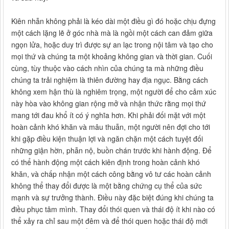
Kiên nhẫn không phải là kéo dài một điều gì đó hoặc chịu đựng
một cách lặng lẽ ở góc nhà mà là ngồi một cách can đảm giữa
ngọn lửa, hoặc duy trì được sự an lạc trong nội tâm và tạo cho
mọi thứ và chúng ta một khoảng không gian và thời gian. Cuối
cùng, tùy thuộc vào cách nhìn của chúng ta mà những điều
chúng ta trải nghiệm là thiên đường hay địa ngục. Bằng cách
không xem hận thù là nghiêm trọng, một người để cho cảm xúc
này hòa vào không gian rộng mở và nhận thức rằng mọi thứ
mang tới đau khổ ít có ý nghĩa hơn. Khi phải đối mặt với một
hoàn cảnh khó khăn và mâu thuẫn, một người nên đợi cho tới
khi gặp điều kiện thuận lợi và ngăn chặn một cách tuyệt đối
những giận hờn, phẫn nộ, buồn chán trước khi hành động. Để
có thể hành động một cách kiên định trong hoàn cảnh khó
khăn, và chấp nhận một cách công bằng vô tư các hoàn cảnh
không thể thay đổi được là một bằng chứng cụ thể của sức
mạnh và sự trưởng thành. Điều này đặc biệt đúng khi chúng ta
điều phục tâm mình. Thay đổi thói quen và thái độ ít khi nào có
thể xảy ra chỉ sau một đêm và để thói quen hoặc thái độ mới