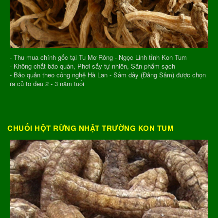
- Thu mua chính gốc tại Tu Mơ Rông - Ngọc Linh tỉnh Kon Tum
- Không chất bảo quản, Phơi sấy tự nhiên, Sản phẩm sạch
- Bảo quản theo công nghệ Hà Lan - Sâm dây (Đảng Sâm) được chọn
ra củ to đều 2 - 3 năm tuổi
CHUỐI HỘT RỪNG NHẬT TRƯỜNG KON TUM