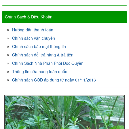
Chính Sách & Điều Khoản
Hướng dẫn thanh toán
Chính sách vận chuyển
Chính sách bảo mật thông tin
Chính sách đổi trả hàng & trả tiền
Chính Sách Nhà Phân Phối Độc Quyền
Thông tin cửa hàng toàn quốc
Chính sách COD áp dụng từ ngày 01/11/2016