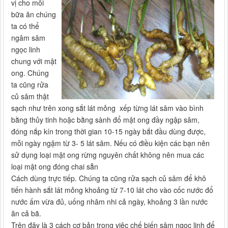
vị cho mỗi
bữa ăn chúng
ta có thể
ngâm sâm
ngọc linh
chung với mật
ong. Chúng
ta cũng rửa
củ sâm thật
sạch như trên xong sắt lát mỏng xếp từng lát sâm vào bình
bằng thủy tinh hoặc bằng sành đổ mật ong đầy ngập sâm,
đóng nắp kín trong thời gian 10-15 ngày bắt đầu dùng được,
mỗi ngày ngậm từ 3- 5 lát sâm. Nếu có điều kiện các bạn nên
sử dụng loại mật ong rừng nguyên chất không nên mua các
loại mật ong đóng chai sẵn
Cách dùng trực tiếp. Chúng ta cũng rửa sạch củ sâm để khô
tiến hành sắt lát mỏng khoảng từ 7-10 lát cho vào cốc nước đổ
nước ấm vừa đủ, uống nhâm nhi cả ngày, khoảng 3 lần nước
ăn cả bã.
Trên đây là 3 cách cơ bản trong việc chế biến sâm ngọc linh để