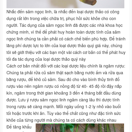
Nhắc đến sâm ngọc linh, là nhắc đến loại dược thảo có công
dụng rất lớn trong việc chữa trị, phục hồi sức khỏe cho con
người. Tác dụng của sâm ngọc linh đã được các nhà khoa học
chứng minh, vì thế để phát huy hoàn toàn dược tính của sâm
ngọc linh chúng ta cần phải có cách chế biến phù hợp. Để tránh
lãng phí dược lực to lớn của loại dược thảo quý giá này, chúng
tôi sẽ giới thiệu với các bạn một vài cách cơ bản có thể phát huy
tối đa tác dụng của loại dược thảo quý này
Cách cơ bản nhất đối với các loại dược liệu chính là ngâm rượu:
Chúng ta phải rửa củ sâm thật sạch bằng nước ấm và rửa qua
bằng rượu, để khô củ sâm. Sau đó cho vào bình thủy tinh đổ
rượu vào nên ngâm rượu có nồng độ từ 40- 45 độ rồi đậy nắp
kín, ngâm trong thời gian khoảng 3 đến 4 tháng bắt đầu dùng
được. Lưu ý rượu sâm ngọc linh ngâm càng lâu thì dược tính
trong rượu sẽ càng mạnh. Mỗi ngày uống 1-2 ly nhỏ vào buổi
tối hoặc trước khi ăn. Tùy vào thể chất cũng như đặc tính sức
khỏe của từng người mà chúng ta có cách dùng khác nhau
Để tăng khẩu