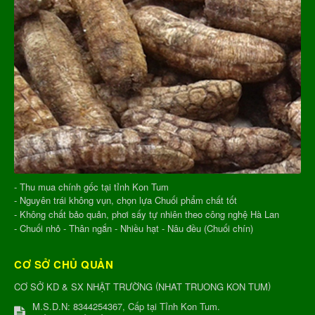
- Thu mua chính gốc tại tỉnh Kon Tum
- Nguyên trái không vụn, chọn lựa Chuối phẩm chất tốt
- Không chất bảo quản, phơi sấy tự nhiên theo công nghệ Hà Lan
- Chuối nhỏ - Thân ngắn - Nhiều hạt - Nâu đều (Chuối chín)
CƠ SỞ CHỦ QUẢN
(
)
CƠ SỞ KD & SX NHẬT TRƯỜNG
NHAT TRUONG KON TUM
M.S.D.N: 8344254367, Cấp tại Tỉnh Kon Tum.