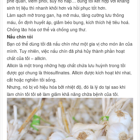
phế quản, viêm phổi, suy hô hấp… dùng tỏi kết hợp với kháng
sinh trị liệu thì nhanh khỏi hơn và hồi phục tốt hơn.
Làm sạch mỡ trong gan, hạ mỡ máu, tăng cường lưu thông
máu, ổn định huyết áp, giảm béo bụng, kích thích hệ tiêu hoá.
Chống lão hóa cơ thể và chống ung thư.
Nấu chín tỏi
Bạn có thể dùng tỏi đã nấu chín như một gia vị cho món ăn của
mình. Tuy nhiên, việc nấu chín đã phá hủy thành phần hoạt
chất của tỏi – allicin.
Allicin là một trong những hợp chất chứa lưu huỳnh trong tỏi
được gọi chung là thiosulfinates. Allicin được kích hoạt khi nhai,
cắt hoặc nghiền tỏi sống.
Nhưng, nó bị vô hiệu hóa bởi nhiệt độ, đó là lý do tại sao khi
làm chín tỏi tỏi sẽ làm giảm khả năng chữa bệnh của tỏi.