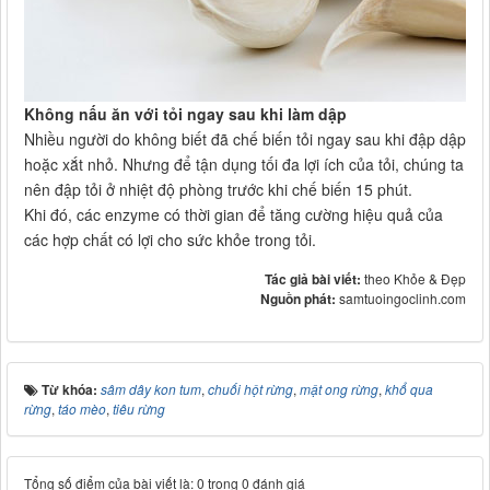
Không nấu ăn với tỏi ngay sau khi làm dập
Nhiều người do không biết đã chế biến tỏi ngay sau khi đập dập
hoặc xắt nhỏ. Nhưng để tận dụng tối đa lợi ích của tỏi, chúng ta
nên đập tỏi ở nhiệt độ phòng trước khi chế biến 15 phút.
Khi đó, các enzyme có thời gian để tăng cường hiệu quả của
các hợp chất có lợi cho sức khỏe trong tỏi.
Tác giả bài viết:
theo Khỏe & Đẹp
Nguồn phát:
samtuoingoclinh.com
Từ khóa:
sâm dây kon tum
,
chuối hột rừng
,
mật ong rừng
,
khổ qua
rừng
,
táo mèo
,
tiêu rừng
Tổng số điểm của bài viết là: 0 trong 0 đánh giá