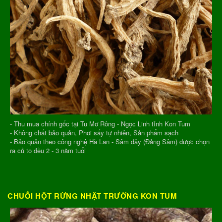
- Thu mua chính gốc tại Tu Mơ Rông - Ngọc Linh tỉnh Kon Tum
- Không chất bảo quản, Phơi sấy tự nhiên, Sản phẩm sạch
- Bảo quản theo công nghệ Hà Lan - Sâm dây (Đảng Sâm) được chọn
ra củ to đều 2 - 3 năm tuổi
CHUỐI HỘT RỪNG NHẬT TRƯỜNG KON TUM