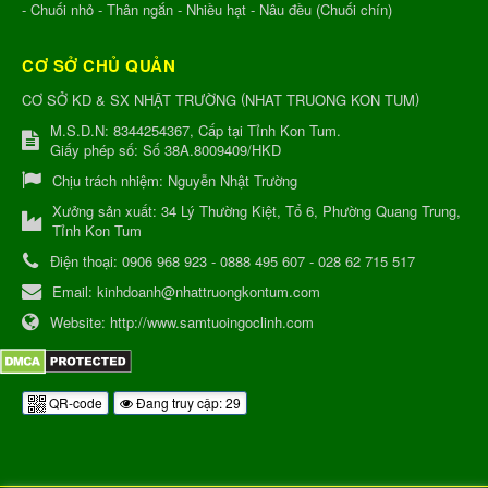
- Chuối nhỏ - Thân ngắn - Nhiều hạt - Nâu đều (Chuối chín)
CƠ SỞ CHỦ QUẢN
(
)
CƠ SỞ KD & SX NHẬT TRƯỜNG
NHAT TRUONG KON TUM
M.S.D.N: 8344254367, Cấp tại Tỉnh Kon Tum.
Giấy phép số: Số 38A.8009409/HKD
Chịu trách nhiệm:
Nguyễn Nhật Trường
Xưởng sản xuất:
34 Lý Thường Kiệt, Tổ 6, Phường Quang Trung,
Tỉnh Kon Tum
Điện thoại:
0906 968 923 - 0888 495 607 - 028 62 715 517
Email:
kinhdoanh@nhattruongkontum.com
Website:
http://www.samtuoingoclinh.com
QR-code
Đang truy cập: 29