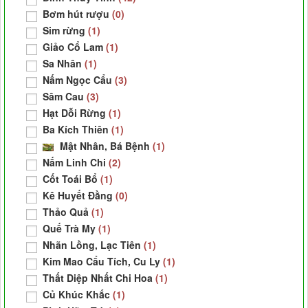
Bơm hút rượu
(0)
Sim rừng
(1)
Giảo Cổ Lam
(1)
Sa Nhân
(1)
Nấm Ngọc Cẩu
(3)
Sâm Cau
(3)
Hạt Dỗi Rừng
(1)
Ba Kích Thiên
(1)
Mật Nhân, Bá Bệnh
(1)
Nấm Linh Chi
(2)
Cốt Toái Bổ
(1)
Kê Huyết Đằng
(0)
Thảo Quả
(1)
Quế Trà My
(1)
Nhãn Lồng, Lạc Tiên
(1)
Kim Mao Cẩu Tích, Cu Ly
(1)
Thất Diệp Nhất Chi Hoa
(1)
Củ Khúc Khắc
(1)