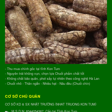
- Thu mua chính gốc tại tỉnh Kon Tum
- Nguyên trái không vụn, chọn lựa Chuối phẩm chất tốt
- Không chất bảo quản, phơi sấy tự nhiên theo công nghệ Hà Lan
- Chuối nhỏ - Thân ngắn - Nhiều hạt - Nâu đều (Chuối chín)
CƠ SỞ CHỦ QUẢN
(
)
CƠ SỞ KD & SX NHẬT TRƯỜNG
NHAT TRUONG KON TUM
M.S.D.N: 8344254367, Cấp tại Tỉnh Kon Tum.