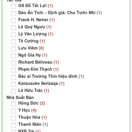
GS Đỗ Tất Lợi
(1)
Đào Ẩn Tích. - Dịch giả: Chu Tước Nhi
(1)
Frank H. Netter
(1)
Lê Quý Ngưu
(1)
Lý Văn Lượng
(1)
Tề Cường
(1)
Lưu Viêm
(0)
Ngô Gia Hy
(1)
Richard Béliveau
(1)
Phạm Kim Thạch
(1)
Bác sĩ Trương Thìn hiệu đính
(1)
Katsusuke Serizaqa
(1)
Lê Hữu Trác
(1)
Nhà Xuất Bản
Hồng Đức
(2)
Y Học
(4)
Thuận Hóa
(1)
Thanh Niên
(1)
NXB Trẻ
(1)