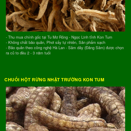
- Thu mua chính gốc tại Tu Mơ Rông - Ngọc Linh tỉnh Kon Tum
- Không chất bảo quản, Phơi sấy tự nhiên, Sản phẩm sạch
- Bảo quản theo công nghệ Hà Lan - Sâm dây (Đảng Sâm) được chọn
ra củ to đều 2 - 3 năm tuổi
CHUỐI HỘT RỪNG NHẬT TRƯỜNG KON TUM