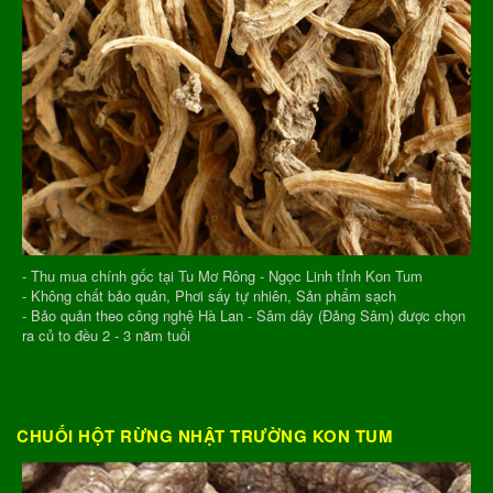
- Thu mua chính gốc tại Tu Mơ Rông - Ngọc Linh tỉnh Kon Tum
- Không chất bảo quản, Phơi sấy tự nhiên, Sản phẩm sạch
- Bảo quản theo công nghệ Hà Lan - Sâm dây (Đảng Sâm) được chọn
ra củ to đều 2 - 3 năm tuổi
CHUỐI HỘT RỪNG NHẬT TRƯỜNG KON TUM