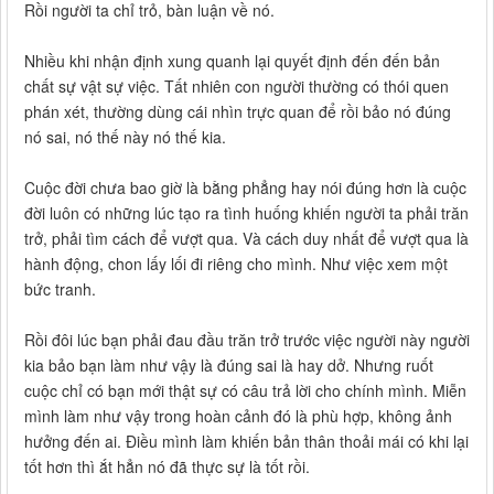
Rồi người ta chỉ trỏ, bàn luận về nó.
Nhiều khi nhận định xung quanh lại quyết định đến đến bản
chất sự vật sự việc. Tất nhiên con người thường có thói quen
phán xét, thường dùng cái nhìn trực quan để rồi bảo nó đúng
nó sai, nó thế này nó thế kia.
Cuộc đời chưa bao giờ là bằng phẳng hay nói đúng hơn là cuộc
đời luôn có những lúc tạo ra tình huống khiến người ta phải trăn
trở, phải tìm cách để vượt qua. Và cách duy nhất để vượt qua là
hành động, chon lấy lối đi riêng cho mình. Như việc xem một
bức tranh.
Rồi đôi lúc bạn phải đau đầu trăn trở trước việc người này người
kia bảo bạn làm như vậy là đúng sai là hay dở. Nhưng ruốt
cuộc chỉ có bạn mới thật sự có câu trả lời cho chính mình. Miễn
mình làm như vậy trong hoàn cảnh đó là phù hợp, không ảnh
hưởng đến ai. Điều mình làm khiến bản thân thoải mái có khi lại
tốt hơn thì ắt hẳn nó đã thực sự là tốt rồi.