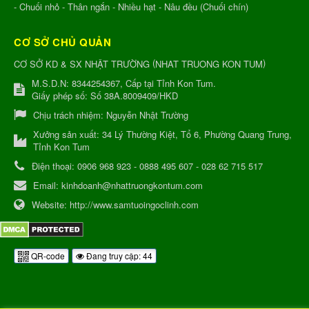
- Chuối nhỏ - Thân ngắn - Nhiều hạt - Nâu đều (Chuối chín)
CƠ SỞ CHỦ QUẢN
(
)
CƠ SỞ KD & SX NHẬT TRƯỜNG
NHAT TRUONG KON TUM
M.S.D.N: 8344254367, Cấp tại Tỉnh Kon Tum.
Giấy phép số: Số 38A.8009409/HKD
Chịu trách nhiệm:
Nguyễn Nhật Trường
Xưởng sản xuất:
34 Lý Thường Kiệt, Tổ 6, Phường Quang Trung,
Tỉnh Kon Tum
Điện thoại:
0906 968 923 - 0888 495 607 - 028 62 715 517
Email:
kinhdoanh@nhattruongkontum.com
Website:
http://www.samtuoingoclinh.com
QR-code
Đang truy cập: 44