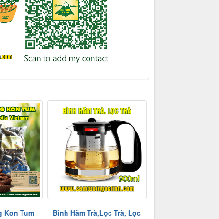
Lọc Trà, Lọc
Mắc Khén Ngọc Linh Kon
Dụng cụ đong r