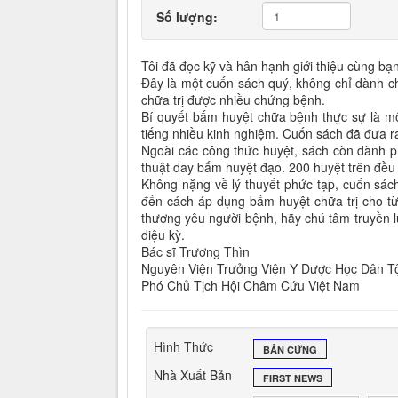
Số lượng:
Tôi đã đọc kỹ và hân hạnh giới thiệu cùng b
Đây là một cuốn sách quý, không chỉ dành c
chữa trị được nhiều chứng bệnh.
Bí quyết bấm huyệt chữa bệnh thực sự là mộ
tiếng nhiều kinh nghiệm. Cuốn sách đã đưa r
Ngoài các công thức huyệt, sách còn dành ph
thuật day bấm huyệt đạo. 200 huyệt trên đều 
Không nặng về lý thuyết phức tạp, cuốn sác
đến cách áp dụng bấm huyệt chữa trị cho từn
thương yêu người bệnh, hãy chú tâm truyền 
diệu kỳ.
Bác sĩ Trương Thìn
Nguyên Viện Trưởng Viện Y Dược Học Dân 
Phó Chủ Tịch Hội Châm Cứu Việt Nam
Hình Thức
BẢN CỨNG
Nhà Xuất Bản
FIRST NEWS