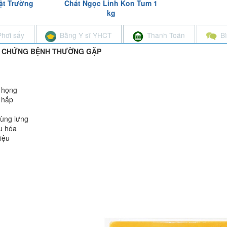
Linh Kon Tum 1
Cafe Tiện Dụn
kg
Phơi sấy
Bằng Y sĩ YHCT
Thanh Toán
B
C CHỨNG BỆNH THƯỜNG GẶP
ổ họng
 hấp
vùng lưng
u hóa
iệu