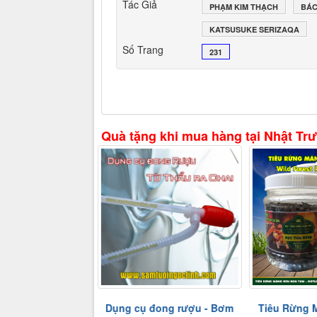
Tác Giả
PHẠM KIM THẠCH
BÁC
KATSUSUKE SERIZAQA
Số Trang
231
Quà tặng khi mua hàng tại Nhật Tr
ụ đong rượu - Bơm
Tiêu Rừng Măng Đen Kon
Sơn Tra, T