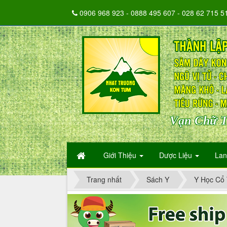
0906 968 923 - 0888 495 607 - 028 62 715 5
Vạn Chữ T
Giới Thiệu
Dược Liệu
La
Trang nhất
Sách Y
Y Học Cổ 