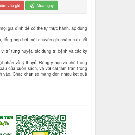
hêm vào giỏ
Mua ngay
ọi gia đình để có thể tự thực hành, áp dụng
n, tổng hợp bởi một chuyên gia châm cứu nổi
 trí từng huyệt, tác dụng trị bệnh và các kỹ
t phần về lý thuyết Đông y học và chú trọng
báu của cuốn sách, và với cái tâm trân trọng
nh vào. Chắc chắn sẽ mang đến nhiều kết quả