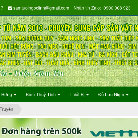
17
samtuoingoclinh@gmail.com
Nhắn tin Zalo: 0906 968 923
ín - Triệu Niềm Tin
n Rừng
Bình Thuỷ Tinh
Thiết Bị
Đồ Lưu Niệm
Truyền