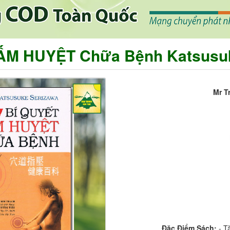
BẤM HUYỆT Chữa Bệnh Katsusuk
Mr T
Đặc Điểm Sách:
- T