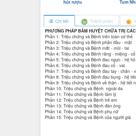
hút rượu
Tum Nhật Trường
Chát Ngọc 
Chi tiết
Thành phần
PHƯƠNG PHÁP BẤM HUYỆT CHỮA TRỊ CÁ
Phần 1: Triệu chứng và Bệnh trên toàn cơ thể
Phần 2: Triệu chứng và Bệnh phần đầu - mặt
Phần 3: Triệu chứng và Bệnh mắt - mũi - tai
Phần 4: Triệu chứng và Bệnh răng - miệng - c
Phần 5: Triệu chứng và Bệnh đau ngực - hệ hô
Phần 6: Triệu chứng và Bệnh đau cổ - vai
Phần 7: Triệu chứng và Bệnh đau tay - chân - 
Phần 8: Triệu chứng và Bệnh đau bụng - hệ tiê
Phần 9: Triệu chứng và Bệnh về thận - hệ tiết n
Phần 10: Triệu chứng và Bệnh ngoài da
Phần 11: Triệu chứng và Bệnh tâm lý
Phần 12: Triệu chứng và Bệnh trẻ em
Phần 13: Triệu chứng và Bệnh đàn ông
Phấn 14: Triệu chứng và Bệnh phụ nữ
Phần 15: Triệu chứng và Bệnh của người già