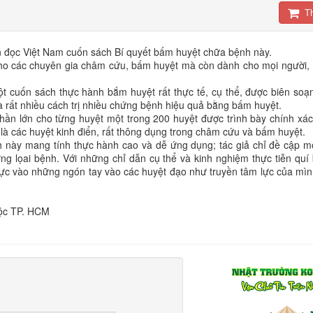
T
ạn đọc Việt Nam cuốn sách Bí quyết bấm huyệt chữa bệnh này.
ho các chuyên gia châm cứu, bấm huyệt mà còn dành cho mọi người, m
t cuốn sách thực hành bắm huyệt rất thực tế, cụ thể, được biên soạ
a rất nhiều cách trị nhiều chứng bệnh hiệu quả bằng bấm huyệt.
ần lớn cho từng huyệt một trong 200 huyệt được trình bày chính xác vị
là các huyệt kinh điển, rất thông dụng trong châm cứu và bấm huyệt.
h này mang tính thực hành cao và dễ ứng dụng; tác giả chỉ đề cập mộ
g lọai bệnh. Với những chỉ dẫn cụ thể và kinh nghiệm thực tiễn quí 
lực vào những ngón tay vào các huyệt đạo như truyền tâm lực của mì
Tộc TP. HCM