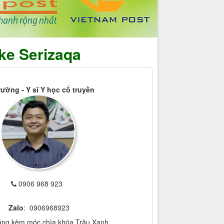
e Serizaqa
rường - Y sĩ Y học cổ truyền
0906 968 923
Zalo
: 0906968923
ặng kèm móc chìa khóa Trâu Xanh