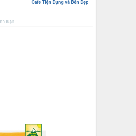
g và Bền Đẹp
Tum
hút rượ
ình luận