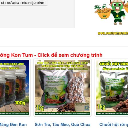
 SĨ TRƯƠNG THÌN HIỆU ĐÍNH
ường Kon Tum - Click để xem chương trình
áo Mèo, Quả Chua
Chuối hột rừng Kon Tum
Bình Hãm Trà,