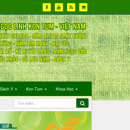
Sách Y
Kon Tum
Khoa Học