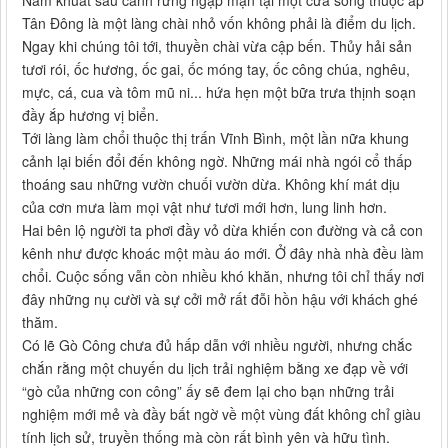
Nằm khuất sau cánh rừng ngập mặn tại một cửa sông thuộc ấp
Tân Đông là một làng chài nhỏ vốn không phải là điểm du lịch.
Ngay khi chúng tôi tới, thuyền chài vừa cập bến. Thủy hải sản
tươi rói, ốc hương, ốc gai, ốc móng tay, ốc công chúa, nghêu,
mực, cá, cua và tôm mũ ni... hứa hẹn một bữa trưa thịnh soạn
đầy ắp hương vị biển.
Tới làng làm chổi thuộc thị trấn Vĩnh Bình, một lần nữa khung
cảnh lại biến đổi đến không ngờ. Những mái nhà ngói cổ thấp
thoáng sau những vườn chuối vườn dừa. Không khí mát dịu
của cơn mưa làm mọi vật như tươi mới hơn, lung linh hơn.
Hai bên lộ người ta phơi đầy vỏ dừa khiến con đường và cả con
kênh như được khoác một màu áo mới. Ở đây nhà nhà đều làm
chổi. Cuộc sống vẫn còn nhiều khó khăn, nhưng tôi chỉ thấy nơi
đây những nụ cười và sự cởi mở rất đỗi hồn hậu với khách ghé
thăm.
Có lẽ Gò Công chưa đủ hấp dẫn với nhiều người, nhưng chắc
chắn rằng một chuyến du lịch trải nghiệm bằng xe đạp về với
“gò của những con công” ấy sẽ đem lại cho bạn những trải
nghiệm mới mẻ và đầy bất ngờ về một vùng đất không chỉ giàu
tính lịch sử, truyền thống mà còn rất bình yên và hữu tình.