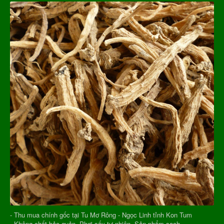
- Thu mua chính gốc tại Tu Mơ Rông - Ngọc Linh tỉnh Kon Tum
- Không chất bảo quản, Phơi sấy tự nhiên, Sản phẩm sạch