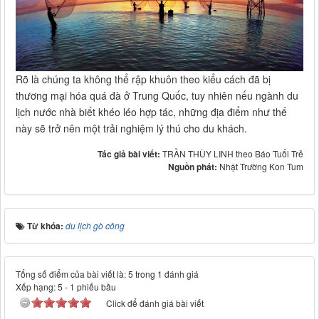
Rõ là chúng ta không thể rập khuôn theo kiểu cách đã bị
thương mại hóa quá đà ở Trung Quốc, tuy nhiên nếu ngành du
lịch nước nhà biết khéo léo hợp tác, những địa điểm như thế
này sẽ trở nên một trải nghiệm lý thú cho du khách.
Tác giả bài viết:
TRẦN THÙY LINH theo Báo Tuổi Trẻ
Nguồn phát:
Nhật Trường Kon Tum
Từ khóa:
du lịch gò công
Tổng số điểm của bài viết là: 5 trong 1 đánh giá
Xếp hạng:
5
-
1
phiếu bầu
Click để đánh giá bài viết