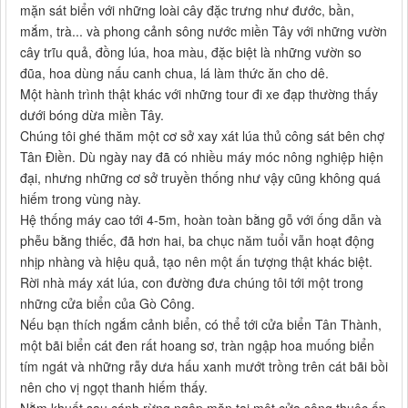
mặn sát biển với những loài cây đặc trưng như đước, bần,
mắm, trà... và phong cảnh sông nước miền Tây với những vườn
cây trĩu quả, đồng lúa, hoa màu, đặc biệt là những vườn so
đũa, hoa dùng nấu canh chua, lá làm thức ăn cho dê.
Một hành trình thật khác với những tour đi xe đạp thường thấy
dưới bóng dừa miền Tây.
Chúng tôi ghé thăm một cơ sở xay xát lúa thủ công sát bên chợ
Tân Điền. Dù ngày nay đã có nhiều máy móc nông nghiệp hiện
đại, nhưng những cơ sở truyền thống như vậy cũng không quá
hiếm trong vùng này.
Hệ thống máy cao tới 4-5m, hoàn toàn bằng gỗ với ống dẫn và
phễu bằng thiếc, đã hơn hai, ba chục năm tuổi vẫn hoạt động
nhịp nhàng và hiệu quả, tạo nên một ấn tượng thật khác biệt.
Rời nhà máy xát lúa, con đường đưa chúng tôi tới một trong
những cửa biển của Gò Công.
Nếu bạn thích ngắm cảnh biển, có thể tới cửa biển Tân Thành,
một bãi biển cát đen rất hoang sơ, tràn ngập hoa muống biển
tím ngát và những rẫy dưa hấu xanh mướt trồng trên cát bãi bồi
nên cho vị ngọt thanh hiếm thấy.