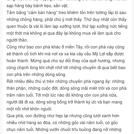
sạp hàng bày bánh kẹo, sản vật.
Tấm bảng “cấm bán hàng” treo khiêm tốn trên tường lấp ló sau
những chồng hàng, phải chú ý mới thấy. Thứ duy nhất còn thấy
quen thuộc là vài lò làm lạp xưởng tươi, thứ lạp xưởng nức tiếng
một thời mà không ai qua đây lại không mua về làm quà cho
người thân.
Cũng như bao con phà khác ở miền Tây, rồi con phà này cũng
sẽ thành cổ tích khi mà nơi xa xa kia cây cầu Mỹ Lợi sắp được
hoàn thành. Mừng quá cho sự đổi thay của quê hương, nhưng
cũng chạnh lòng khi chợt nhớ tới những chuyến đi qua biết bao
con phà trên những dòng sông.
Rất nhiều điều thú vị trên những chuyến phà ngang ấy: những
thân phận, những cuộc đời, dòng sông mải miết trôi và con phà
trăm năm tuổi. Tới một lúc nào đó không còn con phà nữa,
người đã đi xa, dòng sông bỗng trở thành ký ức và bạn mang
một nỗi nhớ khôn nguôi.
Qua phà, con đường như hẹp lại nhưng cũng tươi xanh hơn
nhiều nhờ hàng so đũa, có những gốc vài năm tuổi, có gốc
chục năm tuổi. Những vườn chuối trĩu buồng đang nở những