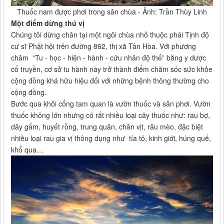
Thuốc nam được phơi trong sân chùa - Ảnh: Trần Thùy Linh
Một điểm dừng thú vị
Chúng tôi dừng chân tại một ngôi chùa nhỏ thuộc phái Tịnh độ
cư sĩ Phật hội trên đường 862, thị xã Tân Hòa. Với phương
châm “Tu - học - hiện - hành - cứu nhân độ thế” bằng y dược
cổ truyền, cơ sở tu hành này trở thành điểm chăm sóc sức khỏe
cộng đồng khá hữu hiệu đối với những bệnh thông thường cho
cộng đồng.
Bước qua khỏi cổng tam quan là vườn thuốc và sân phơi. Vườn
thuốc không lớn nhưng có rất nhiều loại cây thuốc như: rau bợ,
dây gấm, huyết rồng, trung quân, chân vịt, râu mèo, đặc biệt
nhiều loại rau gia vị thông dụng như tía tô, kinh giới, húng quế,
khổ qua…