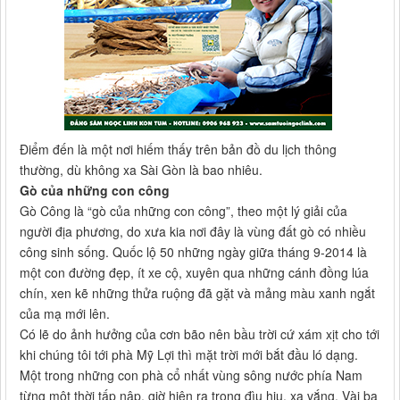
Điểm đến là một nơi hiếm thấy trên bản đồ du lịch thông
thường, dù không xa Sài Gòn là bao nhiêu.
Gò của những con công
Gò Công là “gò của những con công”, theo một lý giải của
người địa phương, do xưa kia nơi đây là vùng đất gò có nhiều
công sinh sống. Quốc lộ 50 những ngày giữa tháng 9-2014 là
một con đường đẹp, ít xe cộ, xuyên qua những cánh đồng lúa
chín, xen kẽ những thửa ruộng đã gặt và mảng màu xanh ngắt
của mạ mới lên.
Có lẽ do ảnh hưởng của cơn bão nên bầu trời cứ xám xịt cho tới
khi chúng tôi tới phà Mỹ Lợi thì mặt trời mới bắt đầu ló dạng.
Một trong những con phà cổ nhất vùng sông nước phía Nam
từng một thời tấp nập, giờ hiện ra trong đìu hiu, xa vắng. Vài ba