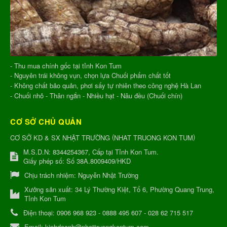
- Thu mua chính gốc tại tỉnh Kon Tum
- Nguyên trái không vụn, chọn lựa Chuối phẩm chất tốt
- Không chất bảo quản, phơi sấy tự nhiên theo công nghệ Hà Lan
- Chuối nhỏ - Thân ngắn - Nhiều hạt - Nâu đều (Chuối chín)
CƠ SỞ CHỦ QUẢN
(
)
CƠ SỞ KD & SX NHẬT TRƯỜNG
NHAT TRUONG KON TUM
M.S.D.N: 8344254367, Cấp tại Tỉnh Kon Tum.
Giấy phép số: Số 38A.8009409/HKD
Chịu trách nhiệm:
Nguyễn Nhật Trường
Xưởng sản xuất:
34 Lý Thường Kiệt, Tổ 6, Phường Quang Trung,
Tỉnh Kon Tum
Điện thoại:
0906 968 923 - 0888 495 607 - 028 62 715 517
Email:
kinhdoanh@nhattruongkontum.com