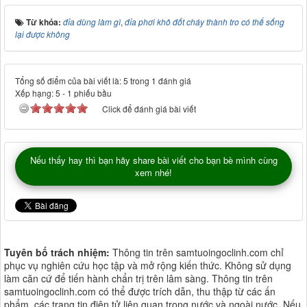
Từ khóa:
đỉa dùng làm gì
,
đỉa phơi khô đốt cháy thành tro có thể sống
lại được không
Tổng số điểm của bài viết là: 5 trong 1 đánh giá
Xếp hạng:
5
-
1
phiếu bầu
Click để đánh giá bài viết
Nếu thấy hay thì bạn hãy share bài viết cho bạn bè mình cùng
xem nhé!
Tuyên bố trách nhiệm:
Thông tin trên samtuoingoclinh.com chỉ
phục vụ nghiên cứu học tập và mở rộng kiến thức. Không sử dụng
làm căn cứ để tiến hành chẩn trị trên lâm sàng. Thông tin trên
samtuoingoclinh.com có thể được trích dẫn, thu thập từ các ấn
phẩm, các trang tin điện tử liên quan trong nước và ngoài nước. Nếu