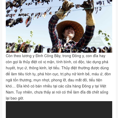
Còn theo lương y Đinh Công Bảy, trong Đông y, con đỉa hay
còn gọi là thủy điệt có vị mặn, tính bình, có độc, tác dụng phá
huyết, trục ứ, thông kinh, lợi tiểu. Thủy điệt thường được dùng
để làm tiêu tích tụ, phá hòn cục, trị phụ nữ kinh bế, máu ứ, đòn
ngã tổn thương, mụn nhọt, phong lở, đau mắt đỏ, tiểu tiện
khó… Đỉa khô có bán nhiều tại các cửa hàng Đông y tại Việt
Nam. Tuy nhiên, chưa thấy ai nói có thể làm đỉa đã chết sống
lại bao giờ.