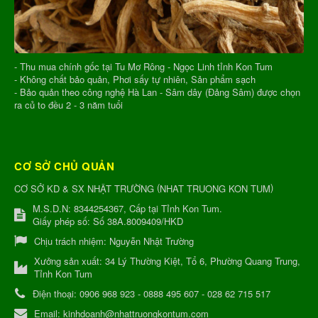
- Thu mua chính gốc tại Tu Mơ Rông - Ngọc Linh tỉnh Kon Tum
- Không chất bảo quản, Phơi sấy tự nhiên, Sản phẩm sạch
- Bảo quản theo công nghệ Hà Lan - Sâm dây (Đảng Sâm) được chọn
ra củ to đều 2 - 3 năm tuổi
CƠ SỞ CHỦ QUẢN
(
)
CƠ SỞ KD & SX NHẬT TRƯỜNG
NHAT TRUONG KON TUM
M.S.D.N: 8344254367, Cấp tại Tỉnh Kon Tum.
Giấy phép số: Số 38A.8009409/HKD
Chịu trách nhiệm:
Nguyễn Nhật Trường
Xưởng sản xuất:
34 Lý Thường Kiệt, Tổ 6, Phường Quang Trung,
Tỉnh Kon Tum
Điện thoại:
0906 968 923 - 0888 495 607 - 028 62 715 517
Email:
kinhdoanh@nhattruongkontum.com