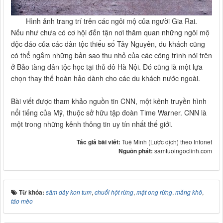
Hình ảnh trang trí trên các ngôi mộ của người Gia Rai.
Nếu như chưa có cơ hội đến tận nơi thăm quan những ngôi mộ
độc đáo của các dân tộc thiểu số Tây Nguyên, du khách cũng
có thể ngắm những bản sao thu nhỏ của các công trình nói trên
ở Bảo tàng dân tộc học tại thủ đô Hà Nội. Đó cũng là một lựa
chọn thay thế hoàn hảo dành cho các du khách nước ngoài.
Bài viết được tham khảo nguồn tin CNN, một kênh truyền hình
nổi tiếng của Mỹ, thuộc sở hữu tập đoàn Time Warner. CNN là
một trong những kênh thông tin uy tín nhất thế giới.
Tác giả bài viết:
Tuệ Minh (Lược dịch) theo Infonet
Nguồn phát:
samtuoingoclinh.com
Từ khóa:
sâm dây kon tum
,
chuối hột rừng
,
mật ong rừng
,
măng khô
,
táo mèo