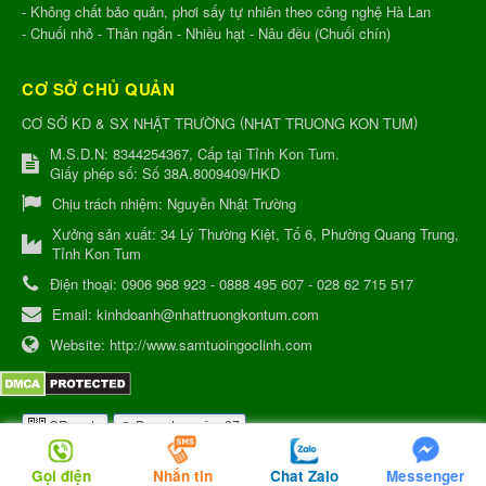
- Không chất bảo quản, phơi sấy tự nhiên theo công nghệ Hà Lan
- Chuối nhỏ - Thân ngắn - Nhiều hạt - Nâu đều (Chuối chín)
CƠ SỞ CHỦ QUẢN
(
)
CƠ SỞ KD & SX NHẬT TRƯỜNG
NHAT TRUONG KON TUM
M.S.D.N: 8344254367, Cấp tại Tỉnh Kon Tum.
Giấy phép số: Số 38A.8009409/HKD
Chịu trách nhiệm:
Nguyễn Nhật Trường
Xưởng sản xuất:
34 Lý Thường Kiệt, Tổ 6, Phường Quang Trung,
Tỉnh Kon Tum
Điện thoại:
0906 968 923 - 0888 495 607 - 028 62 715 517
Email:
kinhdoanh@nhattruongkontum.com
Website:
http://www.samtuoingoclinh.com
QR-code
Đang truy cập: 27
Gọi điện
Nhắn tin
Chat Zalo
Messenger