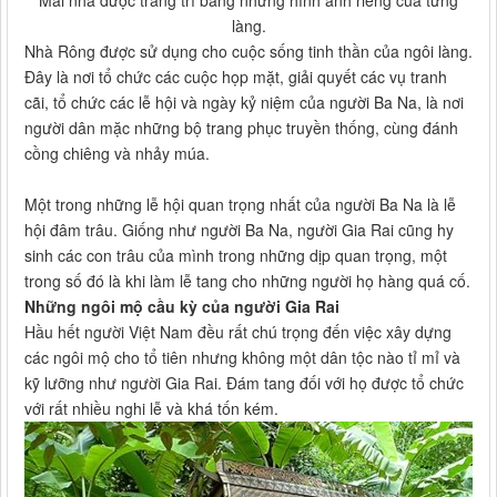
làng.
Nhà Rông được sử dụng cho cuộc sống tinh thần của ngôi làng.
Đây là nơi tổ chức các cuộc họp mặt, giải quyết các vụ tranh
cãi, tổ chức các lễ hội và ngày kỷ niệm của người Ba Na, là nơi
người dân mặc những bộ trang phục truyền thống, cùng đánh
cồng chiêng và nhảy múa.
Một trong những lễ hội quan trọng nhất của người Ba Na là lễ
hội đâm trâu. Giống như người Ba Na, người Gia Rai cũng hy
sinh các con trâu của mình trong những dịp quan trọng, một
trong số đó là khi làm lễ tang cho những người họ hàng quá cố.
Những ngôi mộ cầu kỳ của người Gia Rai
Hầu hết người Việt Nam đều rất chú trọng đến việc xây dựng
các ngôi mộ cho tổ tiên nhưng không một dân tộc nào tỉ mỉ và
kỹ lưỡng như người Gia Rai. Đám tang đối với họ được tổ chức
với rất nhiều nghi lễ và khá tốn kém.