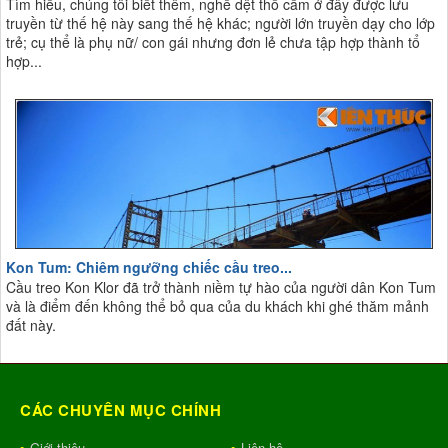
Tìm hiểu, chúng tôi biết thêm, nghề dệt thổ cẩm ở đây được lưu
truyền từ thế hệ này sang thế hệ khác; người lớn truyền dạy cho lớp
trẻ; cụ thể là phụ nữ/ con gái nhưng đơn lẻ chưa tập hợp thành tổ
hợp...
Kon Tum: Chiêm ngưỡng chiếc cầu treo...
Cầu treo Kon Klor đã trở thành niềm tự hào của người dân Kon Tum
và là điểm đến không thể bỏ qua của du khách khi ghé thăm mảnh
đất này.
CÁC CHUYÊN MỤC CHÍNH
Giới thiệu
Liên hệ