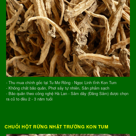
- Thu mua chính gốc tại Tu Mơ Rông - Ngọc Linh tỉnh Kon Tum
- Không chất bảo quản, Phơi sấy tự nhiên, Sản phẩm sạch
- Bảo quản theo công nghệ Hà Lan - Sâm dây (Đảng Sâm) được chọn
ra củ to đều 2 - 3 năm tuổi
CHUỐI HỘT RỪNG NHẬT TRƯỜNG KON TUM