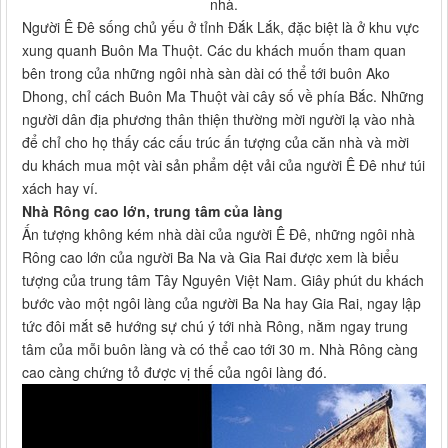
nhà.
Người Ê Đê sống chủ yếu ở tỉnh Đắk Lắk, đặc biệt là ở khu vực
xung quanh Buôn Ma Thuột. Các du khách muốn tham quan
bên trong của những ngôi nhà sàn dài có thể tới buôn Ako
Dhong, chỉ cách Buôn Ma Thuột vài cây số về phía Bắc. Những
người dân địa phương thân thiện thường mời người lạ vào nhà
để chỉ cho họ thấy các cấu trúc ấn tượng của căn nhà và mời
du khách mua một vài sản phẩm dệt vải của người Ê Đê như túi
xách hay ví.
Nhà Rông cao lớn, trung tâm của làng
Ấn tượng không kém nhà dài của người Ê Đê, những ngôi nhà
Rông cao lớn của người Ba Na và Gia Rai được xem là biểu
tượng của trung tâm Tây Nguyên Việt Nam. Giây phút du khách
bước vào một ngôi làng của người Ba Na hay Gia Rai, ngay lập
tức đôi mắt sẽ hướng sự chú ý tới nhà Rông, nằm ngay trung
tâm của mỗi buôn làng và có thể cao tới 30 m. Nhà Rông càng
cao càng chứng tỏ được vị thế của ngôi làng đó.