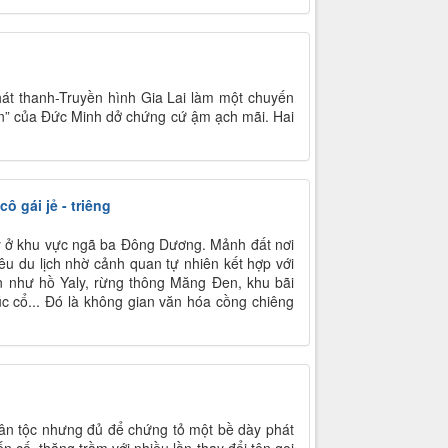
hát thanh-Truyền hình Gia Lai làm một chuyến
n” của Đức Minh dở chứng cứ ậm ạch mãi. Hai
 gái jẻ - triêng
 lý ở khu vực ngã ba Đông Dương. Mảnh đất nơi
êu du lịch nhờ cảnh quan tự nhiên kết hợp với
ên như hồ Yaly, rừng thông Măng Đen, khu bãi
rúc cổ... Đó là không gian văn hóa cồng chiêng
dân tộc nhưng đủ để chứng tỏ một bề dày phát