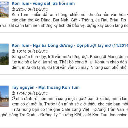
Kon Tum - vùng đất lửa hồi sinh
22:36 30/12/2015
Kon Tum - miền đất anh hùng, chiếc nôi lớn của nền văn hóa
các dân tộc Xơ Đăng, Bar Nah, Giẻ - Triêng, Ja Rai, Brâu, Rơ 
ề vai sát cánh làm nên những kỳ tích để bảo vệ, dựng xây buôn làng n
Kon Tum - Ngã ba Đông dương - Đội phượt tay mơ (11/2014
18:14 30/12/2015
Sáng sớm tỉnh dậy, trời vẫn mưa từng đợt. Không đi Măng đen
lục tục bò dậy đi ăn sáng. Thật bõ công ở lại. Kontum chào đón
đềm, mưa đã tạnh, dù trời vẫn vần vũ mây. Những con phố nhỏ
Tây nguyên - Một thoáng Kon Tum
17:40 30/12/2015
Ở nhà rảnh rỗi nên mình cùng một người bạn ở xa tới, mình làm 
xem có gì mới lạ. Trước tiên mình sẽ giới thiệu cho các bạn một
Trưa nóng bạn có thể ghé Cafe Làng Việt - Đường Trần Văn Ha
 ghé Hồng Trà Quán - Đường Lý Thường Kiệt, café Kon Tum Indochin