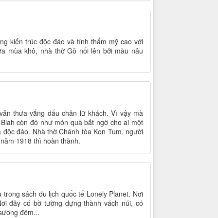
ng kiến trúc độc đáo và tính thẩm mỹ cao với
iữa mùa khô, nhà thờ Gỗ nổi lên bởi màu nâu
vẫn thưa vắng dấu chân lữ khách. Vì vậy mà
Blah còn đó như món quà bất ngờ cho ai một
à độc đáo. Nhà thờ Chánh tòa Kon Tum, người
i năm 1918 thì hoàn thành.
 trong sách du lịch quốc tế Lonely Planet. Nơi
ơi đây có bờ tường dựng thành vách núi, có
 sương đêm...