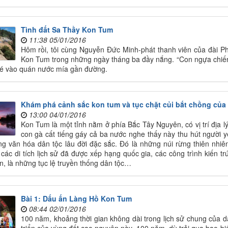
Tình đất Sa Thầy Kon Tum
11:38 05/01/2016
Hôm rồi, tôi cùng Nguyễn Đức Minh-phát thanh viên của đài P
Kon Tum trong những ngày tháng ba đầy nắng. “Con ngựa chiế
é vào quán nước mía gần đường.
Khám phá cảnh sắc kon tum và tục chặt củi bắt chồng của cô
13:00 04/01/2016
Kon Tum là một tỉnh nằm ở phía Bắc Tây Nguyên, có vị trí địa
con gà cất tiếng gáy cả ba nước nghe thấy này thu hút người y
ng văn hóa dân tộc lâu đời đặc sắc. Đó là những núi rừng thiên nhi
à các di tích lịch sử đã được xếp hạng quốc gia, các công trình kiến t
, là những tục lệ truyền thống dân tộc…
Bài 1: Dấu ấn Làng Hồ Kon Tum
08:44 02/01/2016
100 năm, khoảng thời gian không dài trong lịch sử chung của 