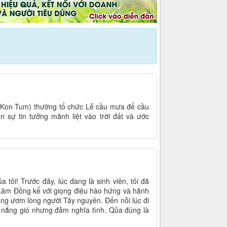
i (Kon Tum) thường tổ chức Lễ cầu mưa để cầu
n sự tin tưởng mãnh liệt vào trời đất và ước
ôi! Trước đây, lúc đang là sinh viên, tôi đã
Lâm Đồng kể với giọng điệu hào hứng và hãnh
àng ươm lòng người Tây nguyên. Đến nỗi lúc đi
 nắng gió nhưng đẫm nghĩa tình. Qủa đúng là