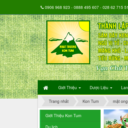
0906 968 923 - 0888 495 607 - 028 62 715 5
Vạn Chữ T
Giới Thiệu
Dược Liệu
La
Trang nhất
Kon Tum
mật ong
Giới Thiệu Kon Tum
Du lịch