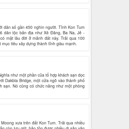
ới dân số gần 450 nghìn người. Tỉnh Kon Tum
ó 6 dân tộc bản địa như Xê Đăng, Ba Na, Jẻ -
 có mặt lâu đời ở mảnh đất này. Trải qua 100
i mục tiêu xây dựng thành tỉnh giàu mạnh.
g Nghĩa như một phần của tổ hợp khách sạn dọc
với Dakbla Bridge, một cửa ngõ vào thành phố
ách sạn. Nó cũng có chức năng như một phòng
 Moong xưa trên đất Kon Tum. Trải qua nhiều
 vẫn còn lưu giữ, bảo tồn được nhiều di sản văn