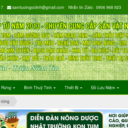
17
samtuoingoclinh@gmail.com
Nhắn tin Zalo: 0906 968 923
ín - Triệu Niềm Tin
n Rừng
Bình Thuỷ Tinh
Thiết Bị
Đồ Lưu Niệm
 rừng