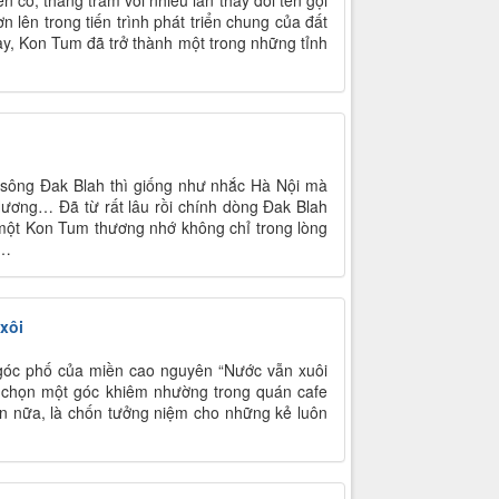
n cố, thăng trầm với nhiều lần thay đổi tên gọi
n lên trong tiến trình phát triển chung của đất
ay, Kon Tum đã trở thành một trong những tỉnh
sông Đak Blah thì giống như nhắc Hà Nội mà
ơng… Đã từ rất lâu rồi chính dòng Đak Blah
một Kon Tum thương nhớ không chỉ trong lòng
y…
xôi
 góc phố của miền cao nguyên “Nước vẫn xuôi
; chọn một góc khiêm nhường trong quán cafe
ơn nữa, là chốn tưởng niệm cho những kẻ luôn