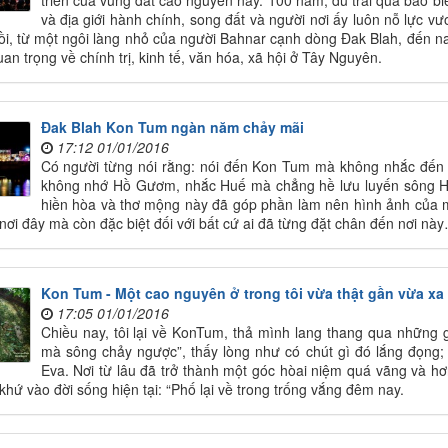
triển của vùng đất cao nguyên này. 100 năm, dù trải qua bao biế
và địa giới hành chính, song đất và người nơi ấy luôn nỗ lực vươ
ồi, từ một ngôi làng nhỏ của người Bahnar cạnh dòng Đak Blah, đến n
uan trọng về chính trị, kinh tế, văn hóa, xã hội ở Tây Nguyên.
Đak Blah Kon Tum ngàn năm chảy mãi
17:12 01/01/2016
Có người từng nói rằng: nói đến Kon Tum mà không nhắc đến 
không nhớ Hồ Gươm, nhắc Huế mà chẳng hề lưu luyến sông Hư
hiền hòa và thơ mộng này đã góp phần làm nên hình ảnh của 
nơi đây mà còn đặc biệt đối với bất cứ ai đã từng đặt chân đến nơi nà
Kon Tum - Một cao nguyên ở trong tôi vừa thật gần vừa xa 
17:05 01/01/2016
Chiều nay, tôi lại về KonTum, thả mình lang thang qua những
mà sông chảy ngược”, thấy lòng như có chút gì đó lắng đọng
Eva. Nơi từ lâu đã trở thành một góc hòai niệm quá vãng và h
hứ vào đời sống hiện tại: “Phố lại về trong trống vắng đêm nay.