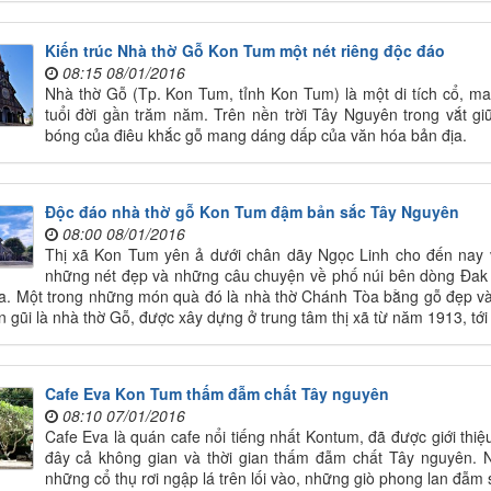
Kiến trúc Nhà thờ Gỗ Kon Tum một nét riêng độc đáo
08:15 08/01/2016
Nhà thờ Gỗ (Tp. Kon Tum, tỉnh Kon Tum) là một di tích cổ, ma
tuổi đời gần trăm năm. Trên nền trời Tây Nguyên trong vắt g
bóng của điêu khắc gỗ mang dáng dấp của văn hóa bản địa.
Độc đáo nhà thờ gỗ Kon Tum đậm bản sắc Tây Nguyên
08:00 08/01/2016
Thị xã Kon Tum yên ả dưới chân dãy Ngọc Linh cho đến nay 
những nét đẹp và những câu chuyện về phố núi bên dòng Đak 
a. Một trong những món quà đó là nhà thờ Chánh Tòa bằng gỗ đẹp v
n gũi là nhà thờ Gỗ, được xây dựng ở trung tâm thị xã từ năm 1913, tớ
Cafe Eva Kon Tum thấm đẫm chất Tây nguyên
08:10 07/01/2016
Cafe Eva là quán cafe nổi tiếng nhất Kontum, đã được giới thiệu
đây cả không gian và thời gian thấm đẫm chất Tây nguyên. N
những cổ thụ rơi ngập lá trên lối vào, những giò phong lan đẫm