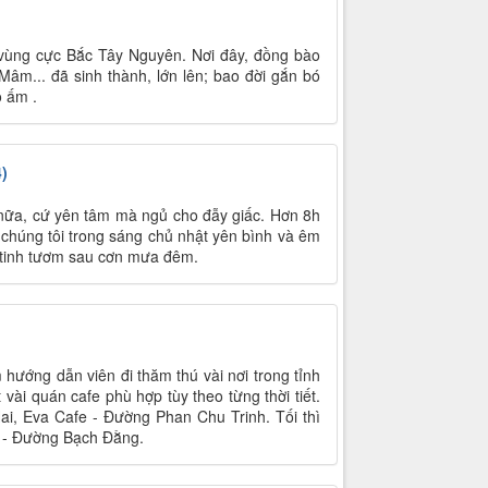
 vùng cực Bắc Tây Nguyên. Nơi đây, đồng bào
Mâm... đã sinh thành, lớn lên; bao đời gắn bó
o ấm .
)
 nữa, cứ yên tâm mà ngủ cho đẫy giấc. Hơn 8h
 chúng tôi trong sáng chủ nhật yên bình và êm
 tinh tươm sau cơn mưa đêm.
hướng dẫn viên đi thăm thú vài nơi trong tỉnh
 vài quán cafe phù hợp tùy theo từng thời tiết.
i, Eva Cafe - Đường Phan Chu Trinh. Tối thì
e - Đường Bạch Đằng.