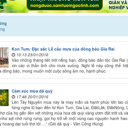
rừng
ừng
Kon Tum: Đặc sắc Lễ cầu mưa của đồng bào Gia Rai
10:13 23/01/2016
Vào những tháng tiết trời nắng hạn, đồng bào dân tộc Gia Ra
xin các vị thần linh cho mưa xuống. Nghi lễ này cũng thể hiệ
a đồng bào, mong muốn một cuộc sống ấm no, hạnh phúc.
Cảm xúc mùa dã quỳ
17:48 20/01/2016
Lên Tây Nguyên mùa này là may mắn và hạnh phúc lớn lao của t
từng nghe lũ bạn đến từ Kon Tum, Gia Lai, ĐăkLăk, ĐăkNông, 
 thơ của họ gắn liền với những mùa hoa dã quỳ vàng ươm đất trời và v
như sợi nhớ rưng rưng, gọi họ trở về một vùng cao nguyên hanh hao
ỳ hoang dại tuổi thơ tôi …” (Gió dã quỳ - Văn Công Hùng)