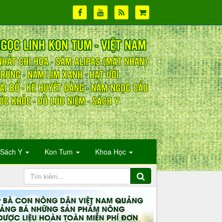
Sách Y
Kon Tum
Khoa Học