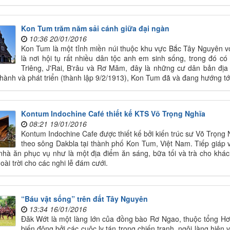
Kon Tum trăm năm sải cánh giữa đại ngàn
10:36 20/01/2016
Kon Tum là một tỉnh miền núi thuộc khu vực Bắc Tây Nguyên v
là nơi hội tụ rất nhiều dân tộc anh em sinh sống, trong đó c
Triêng, J'Rai, B'râu và Rơ Măm, đây là những cư dân bản địa
hành và phát triển (thành lập 9/2/1913), Kon Tum đã và đang hướng tớ
Kontum Indochine Café thiết kế KTS Võ Trọng Nghĩa
08:21 19/01/2016
Kontum Indochine Cafe được thiết kế bởi kiến trúc sư Võ Trọn
theo sông Dakbla tại thành phố Kon Tum, Việt Nam. Tiếp giáp 
hà ăn phục vụ như là một địa điểm ăn sáng, bữa tối và trà cho kh
oài trời cho các nghi lễ đám cưới.
“Báu vật sống” trên đất Tây Nguyên
13:34 16/01/2016
Đăk Wớt là một làng lớn của đồng bào Rơ Ngao, thuộc tổng Hơ
biến động bởi các cuộc ly tán trong chiến tranh, ngôi làng hiện