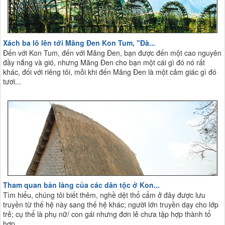
Xách ba lô lên tới Măng Đen Kon Tum, "Đà...
Đến với Kon Tum, đến với Măng Đen, bạn được đến một cao nguyên
đầy nắng và gió, nhưng Măng Đen cho bạn một cái gì đó nó rất
khác, đối với riêng tôi, mỗi khi đến Măng Đen là một cảm giác gì đó
tươi...
Tham quan bản làng của các dân tộc ở Kon...
Tìm hiểu, chúng tôi biết thêm, nghề dệt thổ cẩm ở đây được lưu
truyền từ thế hệ này sang thế hệ khác; người lớn truyền dạy cho lớp
trẻ; cụ thể là phụ nữ/ con gái nhưng đơn lẻ chưa tập hợp thành tổ
hợp...