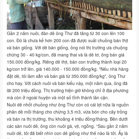
Gần 2 năm nuôi, đàn dê ông Thư đã tăng từ 30 con lên 100
con. Đó là chưa kể hơn 200 con đã được xuất chuồng bán thịt
và bán giống. Với dê bán giống, ông nói thị trường ưa chuộng
chừng 30 - 40 kg/con, đã mang thai và là dê tơ, ông bán giá
150.000 đồng/kg. Riêng dê thịt, bán con trưởng thành loại 20
kg/con trở lên, giá 140.000 - 150.000 đồng/kg. "Nếu nhà hàng
đặt dê, tôi làm sẵn và bán giá từ 350.000 đồng/kg", ông Thư
cho hay. Với cách nuôi và bán kiểu này, một năm qua, ông đã
lãi 200 triệu đồng. Thị trường hiện giờ không chỉ ở địa phương
mà còn ở ngoài huyện và một số tỉnh thành lân cận.
Nuôi dê nhốt chuồng như ông Thư còn có cái lợi nữa là nguồn
phân dê mỗi tháng cho chừng 3,5 m3, vừa bón cho cây trồng
và bán ra thị trường, thu khoảng 4 triệu đồng/tháng. Bên dưới
các sàn nuôi dê, ông còn nuôi gà, vịt, ngỗng. “Sau gần 2 năm
nuôi dê, tôi đã biết nhìn con dê giống như thế nào là tốt. Ấy là