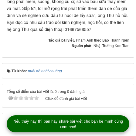
lông phải mềm, suông, không xù xì; sờ vào bầu sữa thấy mềm
và mát. Sắp tới, tôi mở rộng trại phát triển thêm đàn dê của gia
đình và sẽ nghiên cứu đầu tư nuôi dê lấy sữa”, ông Thư hồ hởi.
Bạn đọc có nhu cầu trao đổi kinh nghiệm, học hỏi, có thể liên
hệ ông Thư qua số điện thoại 01667568557.
Tác giả bài viết:
Phạm Anh theo Báo Thanh Niên
Nguồn phát:
Nhật Trường Kon Tum
Từ khóa:
nuôi dê nhốt chuồng
Tổng số điểm của bài viết là: 0 trong 0 đánh giá
Click để đánh giá bài viết
Nếu thấy hay thì bạn hãy share bài viết cho bạn bè mình cùng
xem nhé!