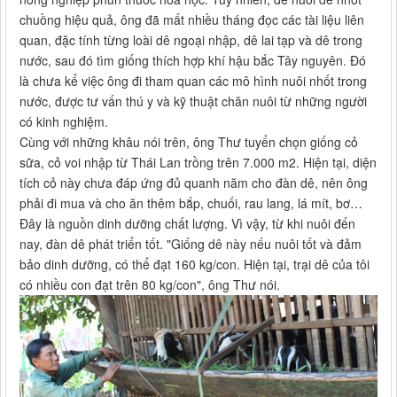
chuồng hiệu quả, ông đã mất nhiều tháng đọc các tài liệu liên
quan, đặc tính từng loài dê ngoại nhập, dê lai tạp và dê trong
nước, sau đó tìm giống thích hợp khí hậu bắc Tây nguyên. Đó
là chưa kể việc ông đi tham quan các mô hình nuôi nhốt trong
nước, được tư vấn thú y và kỹ thuật chăn nuôi từ những người
có kinh nghiệm.
Cùng với những khâu nói trên, ông Thư tuyển chọn giống cỏ
sữa, cỏ voi nhập từ Thái Lan trồng trên 7.000 m2. Hiện tại, diện
tích cỏ này chưa đáp ứng đủ quanh năm cho đàn dê, nên ông
phải đi mua và cho ăn thêm bắp, chuối, rau lang, lá mít, bơ…
Đây là nguồn dinh dưỡng chất lượng. Vì vậy, từ khi nuôi đến
nay, đàn dê phát triển tốt. "Giống dê này nếu nuôi tốt và đảm
bảo dinh dưỡng, có thể đạt 160 kg/con. Hiện tại, trại dê của tôi
có nhiều con đạt trên 80 kg/con", ông Thư nói.