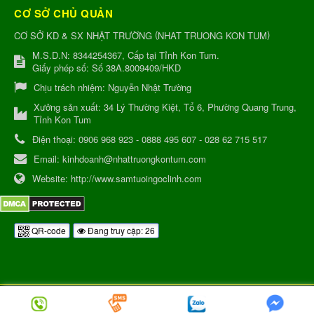
CƠ SỞ CHỦ QUẢN
(
)
CƠ SỞ KD & SX NHẬT TRƯỜNG
NHAT TRUONG KON TUM
M.S.D.N: 8344254367, Cấp tại Tỉnh Kon Tum.
Giấy phép số: Số 38A.8009409/HKD
Chịu trách nhiệm:
Nguyễn Nhật Trường
Xưởng sản xuất:
34 Lý Thường Kiệt, Tổ 6, Phường Quang Trung,
Tỉnh Kon Tum
Điện thoại:
0906 968 923 - 0888 495 607 - 028 62 715 517
Email:
kinhdoanh@nhattruongkontum.com
Website:
http://www.samtuoingoclinh.com
QR-code
Đang truy cập: 26