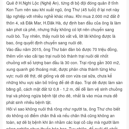
Quê ở H.Nghi Lộc (Nghệ An), từng đi bộ đội đóng quân ở tỉnh
Kon Tum nên sau khi xuất ngũ, ông Thư (45 tuổi) ở lại nơi này
lập nghiệp với nhiều nghề khác nhau. Khi mua 2.000 m2 đất ở
thôn 4, xã Đăk Mar, H.Đăk Hà, dự định ban đầu của ông là làm
sân phơi cà phê, nhưng thấy không có lợi nên chuyển sang
nuôi bò. Tuy nhiên, thấy nuôi bò vất vả, lời lãi không được là
bao, ông quyết định chuyển sang nuôi dê.
Vào đầu năm 2015, ông Thư bán đàn bò được 70 triệu đồng,
thêm vốn vào cải tạo trại nuôi bò thành trại nuôi dê nhốt
chuồng với số lượng ban đầu là 30 con. Trại rộng gần 300 m2,
xung quanh gió thoáng mát, được phân chia thành từng khu
vực: nuôi dê thịt, dê giống và dê con vừa cai sữa, chưa kể
những khu vực sân bỏ trống để dê đi dạo. Trại dê được làm sàn
bằng gỗ, cách mặt đất từ 0,8 - 1,2 m, để dễ làm vệ sinh chuồng
trại và phòng ngừa bệnh tật cho dê, nhất là vào mùa mưa dễ
phát sinh nhiều bệnh tật.
Hỏi vì sao không nuôi thả rông như người ta, ông Thư cho biết
do không có điểm chăn thả và nếu chăn thả cũng không an
toàn, sợ dê bị bệnh khi ăn nhầm các loại cỏ cây mà người làm
nông nghiệp phun thuốc hóa học. Tuy nhiên, để nuôi dê nhốt