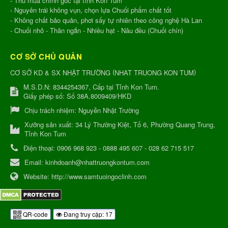
- Thu mua chính gốc tại tỉnh Kon Tum
- Nguyên trái không vụn, chọn lựa Chuối phẩm chất tốt
- Không chất bảo quản, phơi sấy tự nhiên theo công nghệ Hà Lan
- Chuối nhỏ - Thân ngắn - Nhiều hạt - Nâu đều (Chuối chín)
CƠ SỞ CHỦ QUẢN
(
)
CƠ SỞ KD & SX NHẬT TRƯỜNG
NHAT TRUONG KON TUM
M.S.D.N: 8344254367, Cấp tại Tỉnh Kon Tum.
Giấy phép số: Số 38A.8009409/HKD
Chịu trách nhiệm:
Nguyễn Nhật Trường
Xưởng sản xuất:
34 Lý Thường Kiệt, Tổ 6, Phường Quang Trung,
Tỉnh Kon Tum
Điện thoại:
0906 968 923 - 0888 495 607 - 028 62 715 517
Email:
kinhdoanh@nhattruongkontum.com
Website:
http://www.samtuoingoclinh.com
QR-code
Đang truy cập: 17