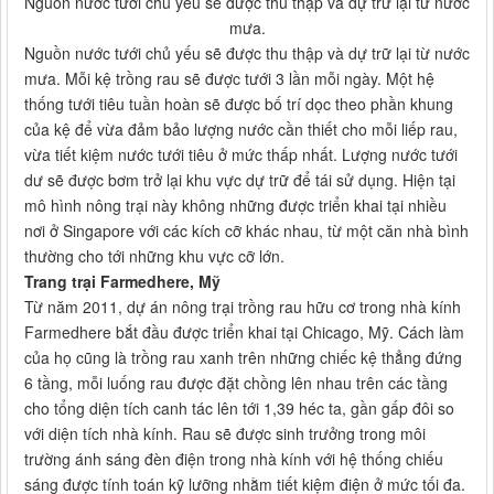
Nguồn nước tưới chủ yếu sẽ được thu thập và dự trữ lại từ nước
mưa.
Nguồn nước tưới chủ yếu sẽ được thu thập và dự trữ lại từ nước
mưa. Mỗi kệ trồng rau sẽ được tưới 3 lần mỗi ngày. Một hệ
thống tưới tiêu tuần hoàn sẽ được bố trí dọc theo phần khung
của kệ để vừa đảm bảo lượng nước cần thiết cho mỗi liếp rau,
vừa tiết kiệm nước tưới tiêu ở mức thấp nhất. Lượng nước tưới
dư sẽ được bơm trở lại khu vực dự trữ để tái sử dụng. Hiện tại
mô hình nông trại này không những được triển khai tại nhiều
nơi ở Singapore với các kích cỡ khác nhau, từ một căn nhà bình
thường cho tới những khu vực cỡ lớn.
Trang trại Farmedhere, Mỹ
Từ năm 2011, dự án nông trại trồng rau hữu cơ trong nhà kính
Farmedhere bắt đầu được triển khai tại Chicago, Mỹ. Cách làm
của họ cũng là trồng rau xanh trên những chiếc kệ thẳng đứng
6 tầng, mỗi luống rau được đặt chồng lên nhau trên các tầng
cho tổng diện tích canh tác lên tới 1,39 héc ta, gần gấp đôi so
với diện tích nhà kính. Rau sẽ được sinh trưởng trong môi
trường ánh sáng đèn điện trong nhà kính với hệ thống chiếu
sáng được tính toán kỹ lưỡng nhằm tiết kiệm điện ở mức tối đa.