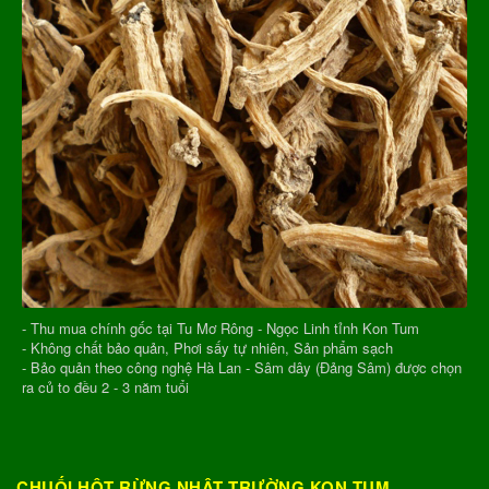
- Thu mua chính gốc tại Tu Mơ Rông - Ngọc Linh tỉnh Kon Tum
- Không chất bảo quản, Phơi sấy tự nhiên, Sản phẩm sạch
- Bảo quản theo công nghệ Hà Lan - Sâm dây (Đảng Sâm) được chọn
ra củ to đều 2 - 3 năm tuổi
CHUỐI HỘT RỪNG NHẬT TRƯỜNG KON TUM