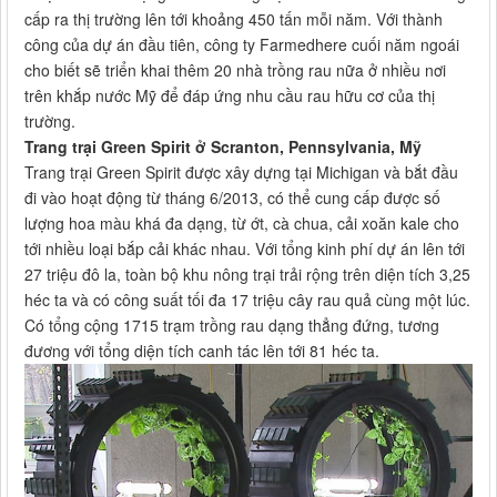
cấp ra thị trường lên tới khoảng 450 tấn mỗi năm. Với thành
công của dự án đầu tiên, công ty Farmedhere cuối năm ngoái
cho biết sẽ triển khai thêm 20 nhà trồng rau nữa ở nhiều nơi
trên khắp nước Mỹ để đáp ứng nhu cầu rau hữu cơ của thị
trường.
Trang trại Green Spirit ở Scranton, Pennsylvania, Mỹ
Trang trại Green Spirit được xây dựng tại Michigan và bắt đầu
đi vào hoạt động từ tháng 6/2013, có thể cung cấp được số
lượng hoa màu khá đa dạng, từ ớt, cà chua, cải xoăn kale cho
tới nhiều loại bắp cải khác nhau. Với tổng kinh phí dự án lên tới
27 triệu đô la, toàn bộ khu nông trại trải rộng trên diện tích 3,25
héc ta và có công suất tối đa 17 triệu cây rau quả cùng một lúc.
Có tổng cộng 1715 trạm trồng rau dạng thẳng đứng, tương
đương với tổng diện tích canh tác lên tới 81 héc ta.