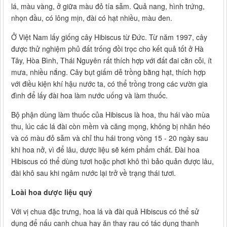
lá, màu vàng, ở giữa màu đỏ tía sẫm. Quả nang, hình trứng,
nhọn đầu, có lông mịn, đài có hạt nhiều, màu đen.
Ở Việt Nam lấy giống cây Hibiscus từ Đức. Từ năm 1997, cây
được thử nghiệm phủ đất trống đồi trọc cho kết quả tốt ở Hà
Tây, Hòa Bình, Thái Nguyên rất thích hợp với đất đai cằn cỗi, ít
mưa, nhiều nắng. Cây bụt giấm dễ trồng bằng hạt, thích hợp
với điều kiện khí hậu nước ta, có thể trồng trong các vườn gia
đình để lấy đài hoa làm nước uống và làm thuốc.
Bộ phận dùng làm thuốc của Hibiscus là hoa, thu hái vào mùa
thu, lúc các lá đài còn mềm và căng mọng, không bị nhăn héo
và có màu đỏ sẫm và chỉ thu hái trong vòng 15 - 20 ngày sau
khi hoa nở, vì để lâu, dược liệu sẽ kém phẩm chất. Đài hoa
Hibiscus có thể dùng tươi hoặc phơi khô thì bảo quản được lâu,
đài khô sau khi ngâm nước lại trở về trạng thái tươi.
Loài hoa dược liệu quý
Với vị chua đặc trưng, hoa lá và đài quả Hibiscus có thể sử
dụng để nấu canh chua hay ăn thay rau có tác dụng thanh