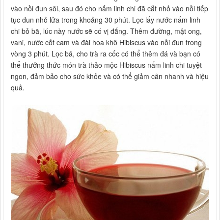
vào nồi đun sôi, sau đó cho nấm linh chi đã cắt nhỏ vào nồi tiếp
tục đun nhỏ lửa trong khoảng 30 phút. Lọc lấy nước nấm linh
chi bỏ bã, lúc này nước sẽ có vị đắng. Thêm đường, mật ong,
vani, nước cốt cam và đài hoa khô Hibiscus vào nồi đun trong
vòng 3 phút. Lọc bã, cho trà ra cốc có thể thêm đá và bạn có
thể thưởng thức món trà thảo mộc Hibiscus nấm linh chi tuyệt
ngon, đảm bảo cho sức khỏe và có thể giảm cân nhanh và hiệu
quả.