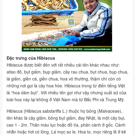
Đặc trưng của Hibiscus
Hibiscus được biết đến với rất nhiều cái tên khác nhau như:
atiso đỏ, bụt giấm, bụp giấm, cây rau chua, bụt chua, bụp chua,
lá giấm, giền cá, giền chua, hoa vô thường, thậm chí còn có
những nơi gọi là cây hoa hòe. Hibiscus trong từ điển tiếng Việt
là “hoa dâm bụt”. Với nhiều tên gọi như vậy nhưng xuất sứ của
loài hoa này lại không ở Việt Nam mà từ Bắc Phi và Trung Mỹ.
Hibiscus (Hibiscus sabdariffa L.) thuộc họ bông (Malvaceae),
tên khác là cây giấm, bông bụt giấm, đay Nhật, là một cây bụi,
cao 1 - 2m. Thân màu lục hoặc đỏ tía, phân cành ở gốc. Cành
nhẵn hoặc hơi có lông. Lá mọc so le. Hoa to, mọc riêng lẻ ở kẽ