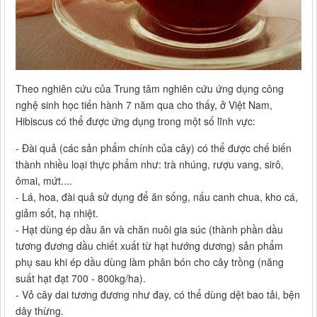
Theo nghiên cứu của Trung tâm nghiên cứu ứng dụng công
nghệ sinh học tiến hành 7 năm qua cho thấy, ở Việt Nam,
Hibiscus có thể được ứng dụng trong một số lĩnh vực:
- Đài quả (các sản phẩm chính của cây) có thể được chế biến
thành nhiều loại thực phẩm như: trà nhúng, rượu vang, sirô,
ômai, mứt....
- Lá, hoa, đài quả sử dụng để ăn sống, nấu canh chua, kho cá,
giảm sốt, hạ nhiệt.
- Hạt dùng ép dầu ăn và chăn nuôi gia súc (thành phần dầu
tương đương dầu chiết xuất từ hạt hướng dương) sản phẩm
phụ sau khi ép dầu dùng làm phân bón cho cây trồng (năng
suất hạt đạt 700 - 800kg/ha).
- Vỏ cây dai tương đương như đay, có thể dùng dệt bao tải, bện
dây thừng.