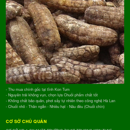
- Thu mua chính gốc tại tỉnh Kon Tum
- Nguyên trái không vụn, chọn lựa Chuối phẩm chất tốt
- Không chất bảo quản, phơi sấy tự nhiên theo công nghệ Hà Lan
- Chuối nhỏ - Thân ngắn - Nhiều hạt - Nâu đều (Chuối chín)
CƠ SỞ CHỦ QUẢN
(
)