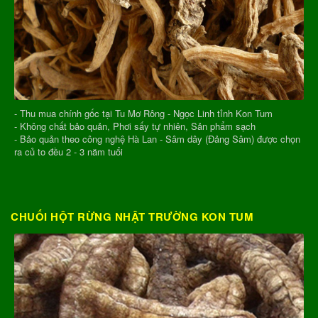
- Thu mua chính gốc tại Tu Mơ Rông - Ngọc Linh tỉnh Kon Tum
- Không chất bảo quản, Phơi sấy tự nhiên, Sản phẩm sạch
- Bảo quản theo công nghệ Hà Lan - Sâm dây (Đảng Sâm) được chọn
ra củ to đều 2 - 3 năm tuổi
CHUỐI HỘT RỪNG NHẬT TRƯỜNG KON TUM