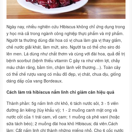
Ngày nay, nhiều nghiên cứu Hibiscus không chỉ ứng dụng trong
y học mà cả trong ngành công nghiệp thực phẩm và mỹ phẩm.
Người ta thường dùng đài hoa có vị chua làm gia vị thay giấm,
chế nước giải khát, làm mứt, siro. Người ta có thể cho siro đó
lên men. Lá dùng như chất thơm và cùng với đài hoa, quả để trị
bệnh scorbut (bệnh thiếu vitamin C gây ra như viêm lợi, chảy
máu chân răng, bầm tím, chậm lành vết thương…). Toàn cây
có thể chế rượu vang có mầu đỏ đẹp, vị chát, chua dịu, giống
dáng dấp của vang Bordeaux.
Cách làm trà hibiscus nấm linh chi giảm cân hiệu quả
Thành phần: 5g nấm linh chi khô, 6 tách nước sôi, 3 - 5 viên
đường ăn kiêng (tùy khẩu vị); 1 - 2 muỗng canh mật ong và
nước cốt của 1 trái cam, vỏ cam; 1 muỗng cà phê vani (hoặc
sữa tách béo); 2 muỗng đài hoa khô Hibiscus; đá viên.Cách
làm: Cắt nấm linh chi thành những miếng nhỏ. Cho 6 cốc nước