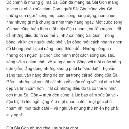
Đó chính là những gì mà Sài Gòn đã mang lại. Sài Gòn mang
lại cho ta nhiều xúc cảm. Con người Sài Gòn cũng vậy. Có
những con người sống một cuộc sống năng động, bon chen
như những gì mà chúng ta nhìn thấy hằng ngày. Một cuộc sống
lúc nào cũng tuân theo một nhịp điệu nhanh, và liền mạch – tất
cả những điều đó ta có thể ví như cái nắng Sài Gòn – nóng
bỏng, và khiến người khác phải vận động một cách nhanh nhẹn
để không phải bị cái nắng nóng thiêu đốt. Nhưng cũng có
những con người lại chọn cho mình một cách sống sâu sắc,
sống với sự cảm nhận về xung quanh. Sống với một cuộc sống
đơn giản, lắng đọng nhưng không phải là “khờ dại” – họ vẫn
sáng tạo, vẫn năng động để tồn tại trong cái sôi động của Sài
Gòn – nhưng lại có một cái nhìn về cuộc sống với cái nhìn tươi
đẹp và tình cảm hơn – tất cả những điều đó ta có thể ví như
cơn mưa Sài Gòn – mưa đến cũng là lúc bao cảm xúc ùa về -
đặc biệt là lúc ngồi lặng lẽ ở một quán café – một góc phố -
nhâm nhi một tách café – và nghĩ về những thứ khiến họ phải
suy nghĩ…
Gửi Sài Gòn những chiều mưa bất chợt…