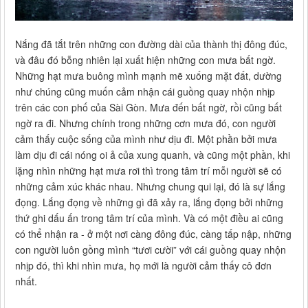
Nắng đã tắt trên những con đường dài của thành thị đông đúc,
và đâu đó bỗng nhiên lại xuất hiện những con mưa bất ngờ.
Những hạt mưa buông mình mạnh mẽ xuống mặt đất, dường
như chúng cũng muốn cảm nhận cái guồng quay nhộn nhịp
trên các con phố của Sài Gòn. Mưa đến bất ngờ, rồi cũng bất
ngờ ra đi. Nhưng chính trong những cơn mưa đó, con người
cảm thấy cuộc sống của mình như dịu đi. Một phần bởi mưa
làm dịu đi cái nóng oi ả của xung quanh, và cũng một phần, khi
lặng nhìn những hạt mưa rơi thì trong tâm trí mỗi người sẽ có
những cảm xúc khác nhau. Nhưng chung qui lại, đó là sự lắng
đọng. Lắng đọng về những gì đã xảy ra, lắng đọng bởi những
thứ ghi dấu ấn trong tâm trí của mình. Và có một điều ai cũng
có thể nhận ra - ở một nơi càng đông đúc, càng tấp nập, những
con người luôn gồng mình “tươi cười” với cái guồng quay nhộn
nhịp đó, thì khi nhìn mưa, họ mới là người cảm thấy cô đơn
nhất.