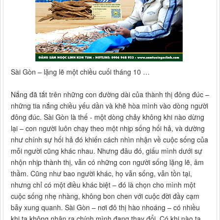
Sài Gòn – lặng lẽ một chiều cuối tháng 10 …
Nắng đã tắt trên những con đường dài của thành thị đông đúc –
những tia nắng chiều yếu dần và khẽ hòa mình vào dòng người
đông đúc. Sài Gòn là thế - một dòng chảy không khi nào dừng
lại – con người luôn chạy theo một nhịp sống hối hả, và dường
như chính sự hối hả đó khiến cách nhìn nhận về cuộc sống của
mỗi người cũng khác nhau. Nhưng đâu đó, giấu mình dưới sự
nhộn nhịp thành thị, vẫn có những con người sống lặng lẽ, âm
thầm. Cũng như bao người khác, họ vẫn sống, vẫn tồn tại,
nhưng chỉ có một điều khác biệt – đó là chọn cho mình một
cuộc sống nhẹ nhàng, không bon chen với cuộc đời đầy cạm
bẫy xung quanh. Sài Gòn – nơi đô thị hào nhoáng – có nhiều
khi ta không nhận ra chính mình đang thay đổi. Có khi nào ta