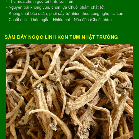
- Thu mua chính gốc tại tỉnh Kon Tum
- Nguyên trái không vụn, chọn lựa Chuối phẩm chất tốt
- Không chất bảo quản, phơi sấy tự nhiên theo công nghệ Hà Lan
- Chuối nhỏ - Thân ngắn - Nhiều hạt - Nâu đều (Chuối chín)
SÂM DÂY NGỌC LINH KON TUM NHẬT TRƯỜNG