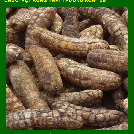
CHUỐI HỘT RỪNG NHẬT TRƯỜNG KON TUM