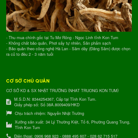
- Thu mua chính gốc tại Tu Mơ Rông - Ngọc Linh tỉnh Kon Tum
- Không chất bảo quản, Phơi sấy tự nhiên, Sản phẩm sạch
- Bảo quản theo công nghệ Hà Lan - Sâm dây (Đảng Sâm) được chọn
ra củ to đều 2 - 3 năm tuổi
CƠ SỞ CHỦ QUẢN
(
)
CƠ SỞ KD & SX NHẬT TRƯỜNG
NHAT TRUONG KON TUM
M.S.D.N: 8344254367, Cấp tại Tỉnh Kon Tum.
Giấy phép số: Số 38A.8009409/HKD
Chịu trách nhiệm:
Nguyễn Nhật Trường
Xưởng sản xuất:
34 Lý Thường Kiệt, Tổ 6, Phường Quang Trung,
Tỉnh Kon Tum
Điện thoại:
0906 968 923 - 0888 495 607 - 028 62 715 517