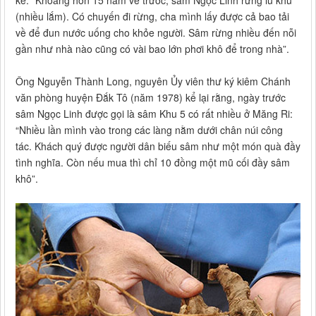
kể: “Khoảng hơn 15 năm về trước, sâm Ngọc Linh rừng lũ khũ
(nhiều lắm). Có chuyến đi rừng, cha mình lấy được cả bao tải
về để đun nước uống cho khỏe người. Sâm rừng nhiều đến nỗi
gần như nhà nào cũng có vài bao lớn phơi khô để trong nhà”.
Ông Nguyễn Thành Long, nguyên Ủy viên thư ký kiêm Chánh
văn phòng huyện Đắk Tô (năm 1978) kể lại rằng, ngày trước
sâm Ngọc Linh được gọi là sâm Khu 5 có rất nhiều ở Măng Ri:
“Nhiều lần mình vào trong các làng nằm dưới chân núi công
tác. Khách quý được người dân biếu sâm như một món quà đầy
tình nghĩa. Còn nếu mua thì chỉ 10 đồng một mũ cối đầy sâm
khô”.