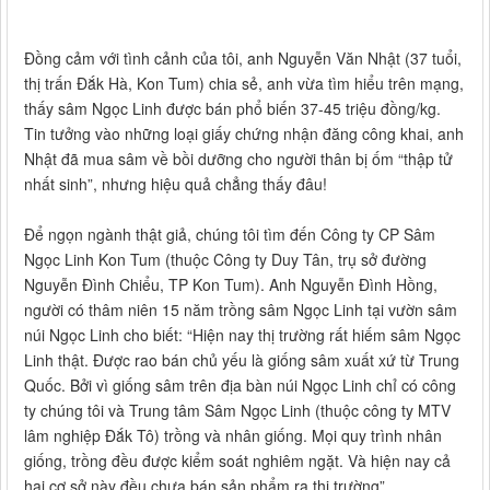
Đồng cảm với tình cảnh của tôi, anh Nguyễn Văn Nhật (37 tuổi,
thị trấn Đắk Hà, Kon Tum) chia sẻ, anh vừa tìm hiểu trên mạng,
thấy sâm Ngọc Linh được bán phổ biến 37-45 triệu đồng/kg.
Tin tưởng vào những loại giấy chứng nhận đăng công khai, anh
Nhật đã mua sâm về bồi dưỡng cho người thân bị ốm “thập tử
nhất sinh”, nhưng hiệu quả chẳng thấy đâu!
Để ngọn ngành thật giả, chúng tôi tìm đến Công ty CP Sâm
Ngọc Linh Kon Tum (thuộc Công ty Duy Tân, trụ sở đường
Nguyễn Đình Chiểu, TP Kon Tum). Anh Nguyễn Đình Hồng,
người có thâm niên 15 năm trồng sâm Ngọc Linh tại vườn sâm
núi Ngọc Linh cho biết: “Hiện nay thị trường rất hiếm sâm Ngọc
Linh thật. Được rao bán chủ yếu là giống sâm xuất xứ từ Trung
Quốc. Bởi vì giống sâm trên địa bàn núi Ngọc Linh chỉ có công
ty chúng tôi và Trung tâm Sâm Ngọc Linh (thuộc công ty MTV
lâm nghiệp Đắk Tô) trồng và nhân giống. Mọi quy trình nhân
giống, trồng đều được kiểm soát nghiêm ngặt. Và hiện nay cả
hai cơ sở này đều chưa bán sản phẩm ra thị trường”.