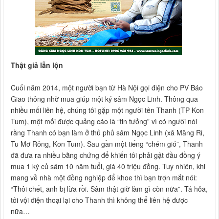
Thật giả lẫn lộn
Cuối năm 2014, một người bạn từ Hà Nội gọi điện cho PV Báo
Giao thông nhờ mua giúp một ký sâm Ngọc Linh. Thông qua
nhiều mối liên hệ, chúng tôi gặp một người tên Thanh (TP Kon
Tum), một mối được quảng cáo là “tin tưởng” vì có người nói
rằng Thanh có bạn làm ở thủ phủ sâm Ngọc Linh (xã Măng Ri,
Tu Mơ Rông, Kon Tum). Sau gần một tiếng “chém gió”, Thanh
đã đưa ra nhiều bằng chứng để khiến tôi phải gật đầu đồng ý
mua 1 ký củ sâm 10 năm tuổi, giá 40 triệu đồng. Tuy nhiên, khi
mang về nhà một đồng nghiệp để khoe thì bạn trợn mắt nói:
“Thôi chết, anh bị lừa rồi. Sâm thật giờ làm gì còn nữa”. Tá hỏa,
tôi vội điện thoại lại cho Thanh thì không thể liên hệ được
nữa…