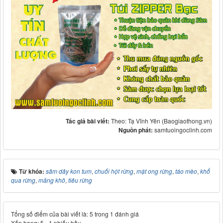
Tác giả bài viết:
Theo: Tạ Vĩnh Yên (Baogiaothong.vn)
Nguồn phát:
samtuoingoclinh.com
Từ khóa:
sâm dây kon tum
,
chuối hột rừng
,
mật ong rừng
,
táo mèo
,
khổ
qua rừng
,
măng khô
,
tiêu rừng
Tổng số điểm của bài viết là: 5 trong 1 đánh giá
Xếp hạng:
5
-
1
phiếu bầu