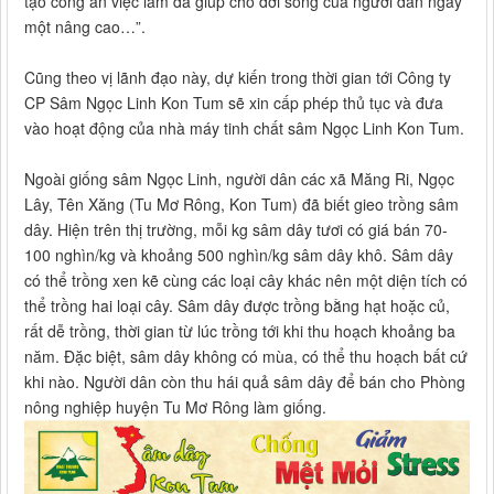
tạo công ăn việc làm đã giúp cho đời sống của người dân ngày
một nâng cao…”.
Cũng theo vị lãnh đạo này, dự kiến trong thời gian tới Công ty
CP Sâm Ngọc Linh Kon Tum sẽ xin cấp phép thủ tục và đưa
vào hoạt động của nhà máy tinh chất sâm Ngọc Linh Kon Tum.
Ngoài giống sâm Ngọc Linh, người dân các xã Măng Ri, Ngọc
Lây, Tên Xăng (Tu Mơ Rông, Kon Tum) đã biết gieo trồng sâm
dây. Hiện trên thị trường, mỗi kg sâm dây tươi có giá bán 70-
100 nghìn/kg và khoảng 500 nghìn/kg sâm dây khô. Sâm dây
có thể trồng xen kẽ cùng các loại cây khác nên một diện tích có
thể trồng hai loại cây. Sâm dây được trồng bằng hạt hoặc củ,
rất dễ trồng, thời gian từ lúc trồng tới khi thu hoạch khoảng ba
năm. Đặc biệt, sâm dây không có mùa, có thể thu hoạch bất cứ
khi nào. Người dân còn thu hái quả sâm dây để bán cho Phòng
nông nghiệp huyện Tu Mơ Rông làm giống.