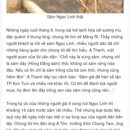
Sâm Ngọc Linh thật
Những ngày cuối tháng 8, trong cái hơi lạnh hòa với sương mù
đặc quánh ở thung lũng, chúng tôi tìm về Măng Ri. Thấy những
người khách lạ hỏi về sâm Ngọc Linh, nhiều người dân đã chỉ
những hàng quán cho chúng tôi để tìm hiểu. A Thanh, một
người quen của tôi căn dặn: “Chỗ này là vùng sâm, nhưng chỉ
là sâm dây (Hồng Đẳng sâm) thôi, không có sâm rừng nữa
đâu. Nếu có thì chỉ là sâm trồng của bà con thôi, nhưng cũng
hiếm lắm”. A Thanh tiếp tục cảnh báo: “Sâm giả đã tràn về tận
TP Kon Tum và nhiều nơi khác rồi. Có khi để đánh lừa người
mua, họ đem lên đây trồng xen vào sâm rừng cũng nên…”.
Trong ký ức của những người già ở vùng núi Ngọc Linh thì
khoảng 15 năm trước sâm rất nhiều. Thế nhưng loại dược liệu
quý này đã ngày một cạn kiệt vì sự lùng sục của người dân bản
địa. Chúng tôi tìm đến ông A Tôn- trưởng thôn Chung Tam, ông