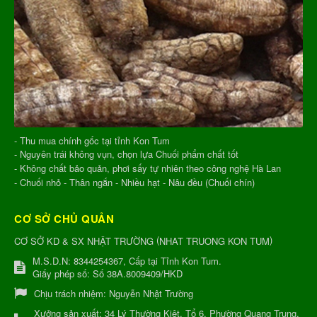
- Thu mua chính gốc tại tỉnh Kon Tum
- Nguyên trái không vụn, chọn lựa Chuối phẩm chất tốt
- Không chất bảo quản, phơi sấy tự nhiên theo công nghệ Hà Lan
- Chuối nhỏ - Thân ngắn - Nhiều hạt - Nâu đều (Chuối chín)
CƠ SỞ CHỦ QUẢN
(
)
CƠ SỞ KD & SX NHẬT TRƯỜNG
NHAT TRUONG KON TUM
M.S.D.N: 8344254367, Cấp tại Tỉnh Kon Tum.
Giấy phép số: Số 38A.8009409/HKD
Chịu trách nhiệm:
Nguyễn Nhật Trường
Xưởng sản xuất:
34 Lý Thường Kiệt, Tổ 6, Phường Quang Trung,