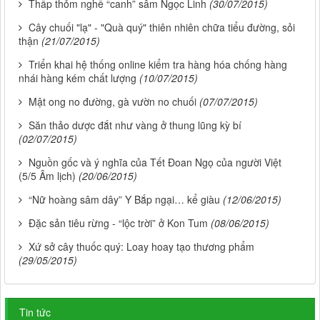
Thấp thỏm nghề “canh” sâm Ngọc Linh
(30/07/2015)
Cây chuối "lạ" - "Quà quý" thiên nhiên chữa tiểu đường, sỏi
thận
(21/07/2015)
Triển khai hệ thống online kiểm tra hàng hóa chống hàng
nhái hàng kém chất lượng
(10/07/2015)
Mật ong no đường, gà vườn no chuối
(07/07/2015)
Săn thảo dược đắt như vàng ở thung lũng kỳ bí
(02/07/2015)
Nguồn gốc và ý nghĩa của Tết Đoan Ngọ của người Việt
(5/5 Âm lịch)
(20/06/2015)
“Nữ hoàng sâm dây” Y Bắp ngại… kể giàu
(12/06/2015)
Đặc sản tiêu rừng - “lộc trời” ở Kon Tum
(08/06/2015)
Xứ sở cây thuốc quý: Loay hoay tạo thương phẩm
(29/05/2015)
Tin tức