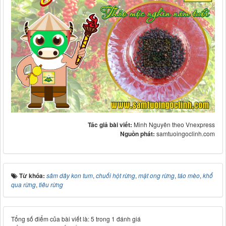
Tác giả bài viết:
Minh Nguyên theo Vnexpress
Nguồn phát:
samtuoingoclinh.com
Từ khóa:
sâm dây kon tum
,
chuối hột rừng
,
mật ong rừng
,
táo mèo
,
khổ
qua rừng
,
tiêu rừng
Tổng số điểm của bài viết là: 5 trong 1 đánh giá