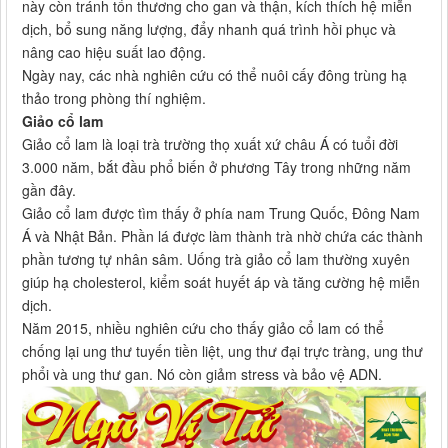
này còn tránh tổn thương cho gan và thận, kích thích hệ miễn
dịch, bổ sung năng lượng, đẩy nhanh quá trình hồi phục và
nâng cao hiệu suất lao động.
Ngày nay, các nhà nghiên cứu có thể nuôi cấy đông trùng hạ
thảo trong phòng thí nghiệm.
Giảo cổ lam
Giảo cổ lam là loại trà trường thọ xuất xứ châu Á có tuổi đời
3.000 năm, bắt đầu phổ biến ở phương Tây trong những năm
gần đây.
Giảo cổ lam được tìm thấy ở phía nam Trung Quốc, Đông Nam
Á và Nhật Bản. Phần lá được làm thành trà nhờ chứa các thành
phần tương tự nhân sâm. Uống trà giảo cổ lam thường xuyên
giúp hạ cholesterol, kiểm soát huyết áp và tăng cường hệ miễn
dịch.
Năm 2015, nhiều nghiên cứu cho thấy giảo cổ lam có thể
chống lại ung thư tuyến tiền liệt, ung thư đại trực tràng, ung thư
phổi và ung thư gan. Nó còn giảm stress và bảo vệ ADN.