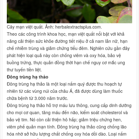
Cây mạn việt quất. Ảnh: herbalextractsplus.com.
Theo các công trình khoa học, mạn việt quất nổi bật với khả
năng cải thiện sức khỏe đường tiết niệu ở cả nam lẫn nữ, hạn
chế nhiễm trùng và giảm chứng tiểu đêm. Nghiên cứu gần đây
phát hiện loại quả này còn chống viêm và oxy hóa, bảo vệ
buồng trứng, thực quản đồng thời hạn chế nguy cơ mắc ung
thư tuyến tiền liệt.
Đông trùng hạ thảo
Đông trùng hạ thảo là một loại nấm quý được thu hoạch tự
nhiên từ các vùng núi của châu Á, đã được dùng làm thuốc
chữa bệnh từ 3.000 năm trước.
Đông trùng hạ thảo hỗ trợ máu lưu thông, cung cấp dinh dưỡng
cho mọi cơ quan, tăng máu đến não, kiểm soát cholesterol và
bảo vệ tim. Nó còn cải thiện hô hấp; giảm triệu chứng hen,
viêm phế quản mạn tính. Đông trùng hạ thảo cũng chống lão
hóa nhờ sở hữu lượng chất chống oxy hóa dồi dào. Loại nấm