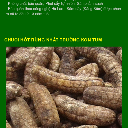
- Không chất bảo quản, Phơi sấy tự nhiên, Sản phẩm sạch
- Bảo quản theo công nghệ Hà Lan - Sâm dây (Đảng Sâm) được chọn
ra củ to đều 2 - 3 năm tuổi
CHUỐI HỘT RỪNG NHẬT TRƯỜNG KON TUM