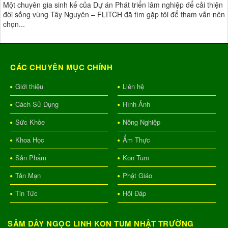
Một chuyên gia sinh kế của Dự án Phát triển lâm nghiệp để cải thiện
đời sống vùng Tây Nguyên – FLITCH đã tìm gặp tôi để tham vấn nên
chọn...
CÁC CHUYÊN MỤC CHÍNH
Giới thiệu
Liên hệ
Cách Sử Dụng
Hình Ảnh
Sức Khỏe
Nông Nghiệp
Khoa Học
Ẩm Thực
Sản Phẩm
Kon Tum
Tản Mạn
Phật Giáo
Tin Tức
Hỏi Đáp
SÂM DÂY NGỌC LINH KON TUM NHẬT TRƯỜNG