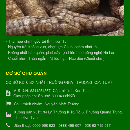
- Thu mua chính gốc tại tỉnh Kon Tum
- Nguyên trái không vụn, chọn lựa Chuối phẩm chất tốt
- Không chất bảo quản, phơi sấy tự nhiên theo công nghệ Hà Lan
- Chuối nhỏ - Thân ngắn - Nhiều hạt - Nâu đều (Chuối chín)
CƠ SỞ CHỦ QUẢN
(
)
CƠ SỞ KD & SX NHẬT TRƯỜNG
NHAT TRUONG KON TUM
M.S.D.N: 8344254367, Cấp tại Tỉnh Kon Tum.
Giấy phép số: Số 38A.8009409/HKD
Chịu trách nhiệm:
Nguyễn Nhật Trường
Xưởng sản xuất:
34 Lý Thường Kiệt, Tổ 6, Phường Quang Trung,
Tỉnh Kon Tum
Điện thoại:
0906 968 923 - 0888 495 607 - 028 62 715 517