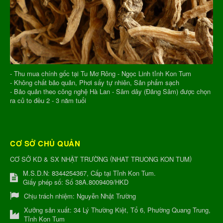
- Thu mua chính gốc tại Tu Mơ Rông - Ngọc Linh tỉnh Kon Tum
- Không chất bảo quản, Phơi sấy tự nhiên, Sản phẩm sạch
- Bảo quản theo công nghệ Hà Lan - Sâm dây (Đảng Sâm) được chọn
ra củ to đều 2 - 3 năm tuổi
CƠ SỞ CHỦ QUẢN
(
)
CƠ SỞ KD & SX NHẬT TRƯỜNG
NHAT TRUONG KON TUM
M.S.D.N: 8344254367, Cấp tại Tỉnh Kon Tum.
Giấy phép số: Số 38A.8009409/HKD
Chịu trách nhiệm:
Nguyễn Nhật Trường
Xưởng sản xuất:
34 Lý Thường Kiệt, Tổ 6, Phường Quang Trung,
Tỉnh Kon Tum