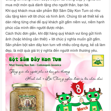
mua một món quà dành tặng cho người thân, bạn bè.
Khi quý khách mua sản phẩm Bột Sâm Dây Kon Tum có nhu
cầu tặng kèm với lời chúc và hình ảnh. Chúng tôi sẽ thiết kế và
dán riêng từng chai để quý khách gửi gắm niềm vui, niềm hạnh
phúc của mình đến người được nhận.
Cách thức đơn giản, khi đặt hàng quý khách vui lòng gửi hình
ảnh (hoặc không cần thiết) + lời chúc ý nghĩa muốn gửi gắm.
Sản phẩm bột sâm dây kon tum với nhiều công dụng, kể cả làm
đẹp, là một quà giá trị ý nghĩa đến người mình thương yêu.