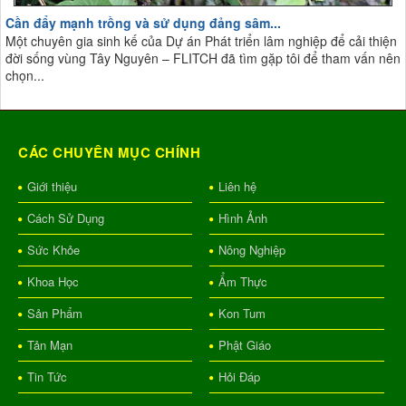
Cần đẩy mạnh trồng và sử dụng đảng sâm...
Một chuyên gia sinh kế của Dự án Phát triển lâm nghiệp để cải thiện
đời sống vùng Tây Nguyên – FLITCH đã tìm gặp tôi để tham vấn nên
chọn...
CÁC CHUYÊN MỤC CHÍNH
Giới thiệu
Liên hệ
Cách Sử Dụng
Hình Ảnh
Sức Khỏe
Nông Nghiệp
Khoa Học
Ẩm Thực
Sản Phẩm
Kon Tum
Tản Mạn
Phật Giáo
Tin Tức
Hỏi Đáp