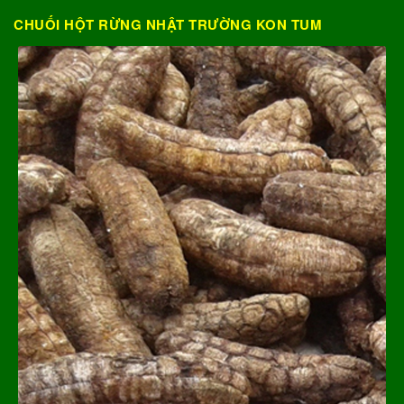
CHUỐI HỘT RỪNG NHẬT TRƯỜNG KON TUM