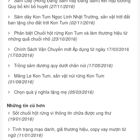
Sâm Dây (Hồng Đẳng Sâm hay Đảng Sâm) kết hợp Đương
Quy bổ khí bổ huyết
(27/11/2016)
Sâm dây Kon Tum Ngọc Linh Nhật Trường, sản vật trời đất
ban tặng cho đất trời Kon Tum
(02/11/2016)
Phân biệt Chuối hột rừng Kon Tum và làm thương hiệu từ
những quả chuối nhỏ
(23/10/2016)
Chính Sách Vận Chuyển mới Áp dụng từ ngày 17/03/2016
(17/03/2016)
Trồng sâm đương quy dưới chân núi
(17/05/2016)
Măng Le Kon Tum, sản vật núi rừng Kon Tum
(01/09/2016)
Chọn quà ý nghĩa tặng mẹ
(05/03/2016)
Những tin cũ hơn
Sốt chuối hột rừng vì thông tin chữa được ung thư
(19/01/2016)
Tình trạng mạo danh, giả thương hiệu, copy vay mượn từ
ngữ
(11/01/2016)