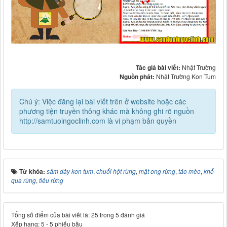
Tác giả bài viết:
Nhật Trường
Nguồn phát:
Nhật Trường Kon Tum
Chú ý: Việc đăng lại bài viết trên ở website hoặc các
phương tiện truyền thông khác mà không ghi rõ nguồn
http://samtuoingoclinh.com là vi phạm bản quyền
Từ khóa:
sâm dây kon tum
,
chuối hột rừng
,
mật ong rừng
,
táo mèo
,
khổ
qua rừng
,
tiêu rừng
Tổng số điểm của bài viết là: 25 trong 5 đánh giá
Xếp hạng:
5
-
5
phiếu bầu