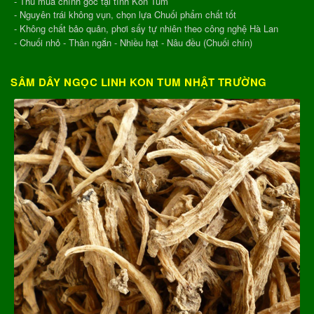
- Thu mua chính gốc tại tỉnh Kon Tum
- Nguyên trái không vụn, chọn lựa Chuối phẩm chất tốt
- Không chất bảo quản, phơi sấy tự nhiên theo công nghệ Hà Lan
- Chuối nhỏ - Thân ngắn - Nhiều hạt - Nâu đều (Chuối chín)
SÂM DÂY NGỌC LINH KON TUM NHẬT TRƯỜNG