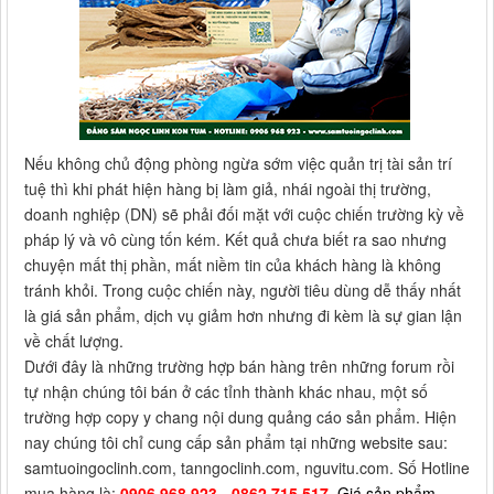
Nếu không chủ động phòng ngừa sớm việc quản trị tài sản trí
tuệ thì khi phát hiện hàng bị làm giả, nhái ngoài thị trường,
doanh nghiệp (DN) sẽ phải đối mặt với cuộc chiến trường kỳ về
pháp lý và vô cùng tốn kém. Kết quả chưa biết ra sao nhưng
chuyện mất thị phần, mất niềm tin của khách hàng là không
tránh khỏi. Trong cuộc chiến này, người tiêu dùng dễ thấy nhất
là giá sản phẩm, dịch vụ giảm hơn nhưng đi kèm là sự gian lận
về chất lượng.
Dưới đây là những trường hợp bán hàng trên những forum rồi
tự nhận chúng tôi bán ở các tỉnh thành khác nhau, một số
trường hợp copy y chang nội dung quảng cáo sản phẩm. Hiện
nay chúng tôi chỉ cung cấp sản phẩm tại những website sau:
samtuoingoclinh.com, tanngoclinh.com, nguvitu.com. Số Hotline
mua hàng là:
0906.968.923 - 0862.715.517
. Giá sản phẩm