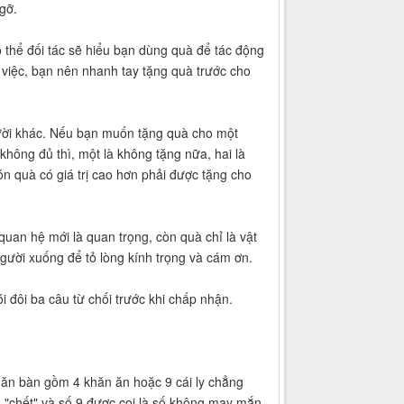
gỡ.
ó thể đối tác sẽ hiểu bạn dùng quà để tác động
g việc, bạn nên nhanh tay tặng quà trước cho
gười khác. Nếu bạn muốn tặng quà cho một
hông đủ thì, một là không tặng nữa, hai là
ón quà có giá trị cao hơn phải được tặng cho
uan hệ mới là quan trọng, còn quà chỉ là vật
gười xuống để tỏ lòng kính trọng và cám ơn.
 đôi ba câu từ chối trước khi chấp nhận.
hăn bàn gồm 4 khăn ăn hoặc 9 cái ly chẳng
là "chết" và số 9 được coi là số không may mắn