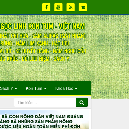
Sách Y
Kon Tum
Khoa Học