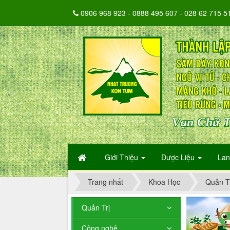
0906 968 923 - 0888 495 607 - 028 62 715 5
Vạn Chữ T
Giới Thiệu
Dược Liệu
La
Trang nhất
Khoa Học
Quản T
Quản Trị
Công nghệ