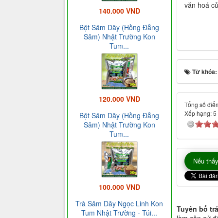
văn hoá c
140.000 VND
Bột Sâm Dây (Hồng Đẳng
Sâm) Nhật Trường Kon
Tum...
Từ khóa
120.000 VND
Tổng số điểm
Xếp hạng:
5
Bột Sâm Dây (Hồng Đẳng
Sâm) Nhật Trường Kon
Tum...
Nếu thấy
100.000 VND
Trà Sâm Dây Ngọc Linh Kon
Tuyên bố tr
Tum Nhật Trường - Túi...
làm căn cứ để