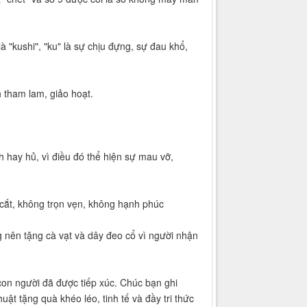
à "kushi", "ku" là sự chịu đựng, sự đau khổ,
 tham lam, giảo hoạt.
h hay hủ, vì điều đó thể hiện sự mau vỡ,
 cắt, không trọn vẹn, không hạnh phúc
 nên tặng cà vạt và dây đeo cổ vì người nhận
con người đã được tiếp xúc. Chúc bạn ghi
ật tặng quà khéo léo, tinh tế và đầy tri thức