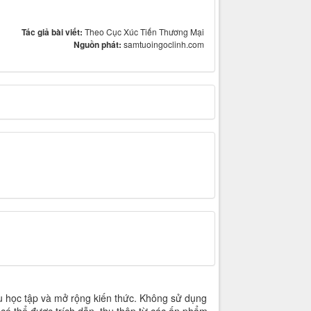
Tác giả bài viết:
Theo Cục Xúc Tiến Thương Mại
Nguồn phát:
samtuoingoclinh.com
u học tập và mở rộng kiến thức. Không sử dụng
 có thể được trích dẫn, thu thập từ các ấn phẩm,