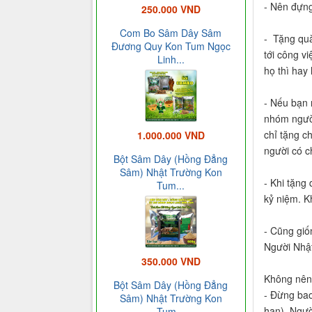
- Nên đựng
250.000 VND
Com Bo Sâm Dây Sâm
- Tặng quà
Đương Quy Kon Tum Ngọc
tới công vi
Linh...
họ thì hay 
- Nếu bạn 
nhóm người
chỉ tặng c
1.000.000 VND
người có c
Bột Sâm Dây (Hồng Đẳng
Sâm) Nhật Trường Kon
- Khi tặng
Tum...
kỷ niệm. K
- Cũng giố
Người Nhật
350.000 VND
Không nên
Bột Sâm Dây (Hồng Đẳng
- Đừng bao
Sâm) Nhật Trường Kon
hạn). Ngườ
Tum...