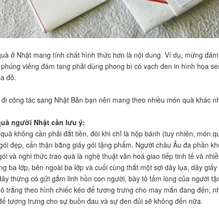
quà ở Nhật mang tính chất hình thức hơn là nội dung. Ví dụ, mừng đám 
, phúng viếng đám tang phải dùng phong bì có vạch đen in hình hoa se
oa đỏ.
 đi công tác sang Nhật Bản bạn nên mang theo nhiều món quà khác nh
quà người Nhật cần lưu ý:
uà không cần phải đắt tiền, đôi khi chỉ là hộp bánh (tuy nhiên, món quà
gói đẹp, cẩn thận bằng giấy gói tặng phẩm. Người châu Âu đa phần khô
gói và nghi thức trao quà là nghệ thuật văn hoá giao tiếp tinh tế và nh
ong ba lớp, bên ngoài ba lớp và cuối cùng thắt một sợi dây lụa, dây giấ
dây thừng có gửi gắm linh hồn con người, bày tỏ tấm lòng của người t
ỏ trắng theo hình chiếc kéo để tương trưng cho may mắn đang đến, nh
để tượng trưng cho sự buồn đau và sự đen đủi sẽ không đến nữa.