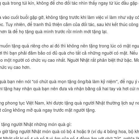
 quà trong túi kín, không để cho đối tác nhìn thấy ngay từ lúc đầu gặp 
 vào cuối buổi gặp gỡ, không tặng trước khi làm việc vì làm như vậy c
ệc. Tuy nhiên, để tranh thủ thiện cảm của đối tác, sau khi kết thúc côn
hơn là để họ tặng quà mình trước rồi mình mới tặng lại.
muốn tặng quà riêng cho ai đó thì không nên tặng trong lúc có mặt n
 thì bạn phải đảm bảo có đủ quà cho tất cả những nguời có mặt. Nếu k
ho một người có chức vụ cao nhất. Nguời Nhật rất phân biệt thứ bậc. M
hức vụ cao hơn.
 quà bạn nên nói "có chút quà mọn tặng ông/bà làm kỷ niệm", để ngụ ý q
hi tặng hay nhận quà bạn nên đưa và nhận bằng cả hai tay và hơi cúi n
ng phong tục Việt Nam, khi được tặng quà người Nhật thường lịch sự nói
 cũng không mở quà ngay trước mặt người tặng.
 tặng người Nhật những món quà gì:
 giờ tặng người Nhật món quà có bộ 4 hoặc 9 (ví dụ 4 bông hoa, bộ k
i Nhật rất kị số 4 và số 9 vì âm của số 4 đồng âm với chữ "tử", nghĩa 