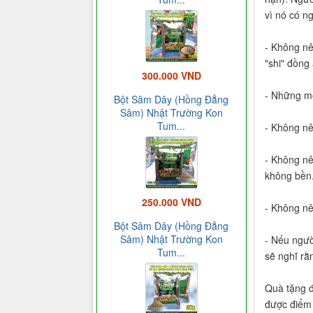
vì nó có n
- Không nên
"shi" đồng 
300.000 VND
- Những mó
Bột Sâm Dây (Hồng Đẳng
Sâm) Nhật Trường Kon
Tum...
- Không nê
- Không nê
không bền
250.000 VND
- Không nê
Bột Sâm Dây (Hồng Đẳng
Sâm) Nhật Trường Kon
- Nếu ngườ
Tum...
sẽ nghĩ rằ
Quà tặng đ
được điểm 