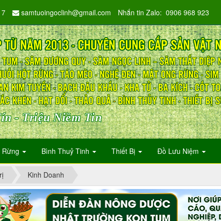
17
samtuoingoclinh@gmail.com
Nhắn tin Zalo: 0906 968 923
ín - Triệu Niềm Tin
n Rừng
Bình Thuỷ Tinh
Thiết Bị
Đồ Lưu Niệm
rị
Kinh Doanh