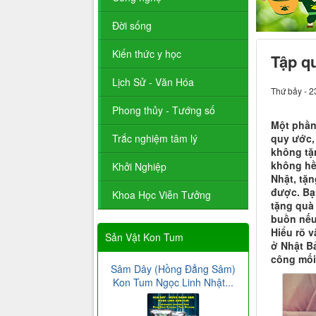
Đời sống
Kiến thức y học
Tập q
Lịch Sử - Văn Hóa
Thứ bảy - 2
Phong thủy - Tướng số
Một phần 
quy ước, 
Trắc nghiệm tâm lý
không tặ
không hề
Khởi Nghiệp
Nhật, tặn
được. Bạ
Khoa Học Viễn Tưởng
tặng quà 
buồn nếu
Hiểu rõ 
Sản Vật Kon Tum
ở Nhật B
công mối 
Sâm Dây (Hồng Đẳng Sâm)
Kon Tum Ngọc Linh Nhật...