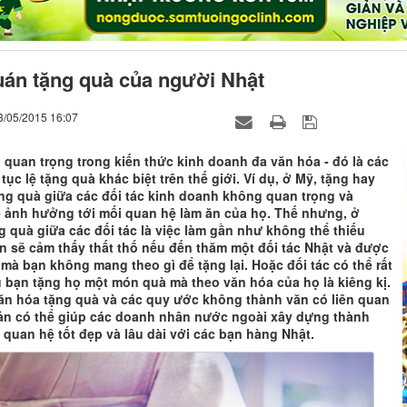
uán tặng quà của người Nhật
3/05/2015 16:07
quan trọng trong kiến thức kinh doanh đa văn hóa - đó là các
tục lệ tặng quà khác biệt trên thế giới. Ví dụ, ở Mỹ, tặng hay
ng quà giữa các đối tác kinh doanh không quan trọng và
 ảnh hưởng tới mối quan hệ làm ăn của họ. Thế nhưng, ở
g quà giữa các đối tác là việc làm gần như không thể thiếu
n sẽ cảm thấy thất thố nếu đến thăm một đối tác Nhật và được
mà bạn không mang theo gì để tặng lại. Hoặc đối tác có thể rất
 bạn tặng họ một món quà mà theo văn hóa của họ là kiêng kị.
văn hóa tặng quà và các quy ước không thành văn có liên quan
ản có thể giúp các doanh nhân nước ngoài xây dựng thành
quan hệ tốt đẹp và lâu dài với các bạn hàng Nhật.