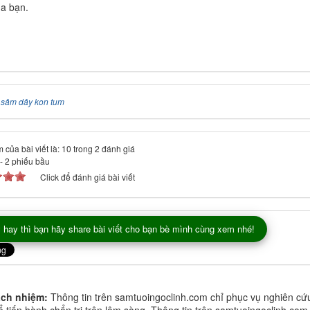
ủa bạn.
:
sâm dây kon tum
 của bài viết là: 10 trong 2 đánh giá
-
2
phiếu bầu
Click để đánh giá bài viết
 hay thì bạn hãy share bài viết cho bạn bè mình cùng xem nhé!
ách nhiệm:
Thông tin trên samtuoingoclinh.com chỉ phục vụ nghiên cứ
 tiến hành chẩn trị trên lâm sàng. Thông tin trên samtuoingoclinh.com