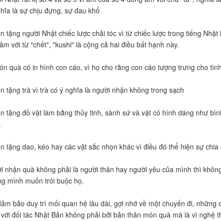
ghĩa là sự chịu đựng, sự đau khổ
 tặng người Nhật chiếc lược chải tóc vì từ chiếc lược trong tiếng Nhật l
âm với từ "chết", "kushi" là cộng cả hai điều bất hạnh này.
n quà có in hình con cáo, vì họ cho rằng con cáo tượng trưng cho tình
n tặng trà vì trà có ý nghĩa là người nhận không trong sạch
n tặng đồ vật làm bằng thủy tinh, sành sứ và vật có hình dáng như bìn
.
n tặng dao, kéo hay các vật sắc nhọn khác vì điều đó thể hiện sự chia
i nhận quà không phải là người thân hay người yêu của mình thì không
ng mình muốn trói buộc họ.
ảm bảo duy trì mối quan hệ lâu dài, gợi nhớ về một chuyến đi, những 
với đối tác Nhật Bản không phải bởi bản thân món quà mà là vì nghệ thu