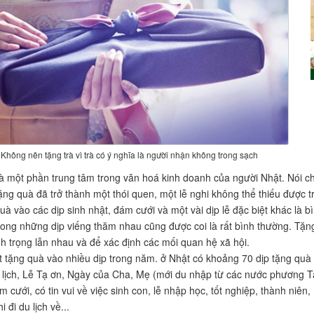
Không nên tặng trà vì trà có ý nghĩa là người nhận không trong sạch
à một phần trung tâm trong văn hoá kinh doanh của người Nhật. Nói ch
tặng quà đã trở thành một thói quen, một lễ nghi không thể thiếu được 
quà vào các dịp sinh nhật, đám cưới và một vài dịp lễ đặc biệt khác là 
rong những dịp viếng thăm nhau cũng được coi là rất bình thường. Tặ
h trọng lẫn nhau và để xác định các mối quan hệ xã hội.
 tặng quà vào nhiều dịp trong năm. ở Nhật có khoảng 70 dịp tặng quà 
lịch, Lễ Tạ ơn, Ngày của Cha, Mẹ (mới du nhập từ các nước phương Tây
m cưới, có tin vui về việc sinh con, lễ nhập học, tốt nghiệp, thành ni
i đi du lịch về...