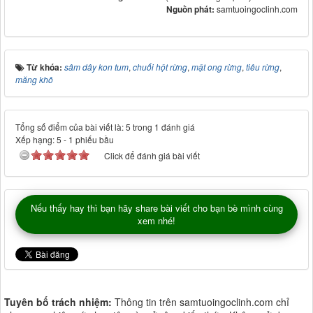
Nguồn phát:
samtuoingoclinh.com
Từ khóa:
sâm dây kon tum
,
chuối hột rừng
,
mật ong rừng
,
tiêu rừng
,
măng khô
Tổng số điểm của bài viết là: 5 trong 1 đánh giá
Xếp hạng:
5
-
1
phiếu bầu
Click để đánh giá bài viết
Nếu thấy hay thì bạn hãy share bài viết cho bạn bè mình cùng
xem nhé!
Tuyên bố trách nhiệm:
Thông tin trên samtuoingoclinh.com chỉ