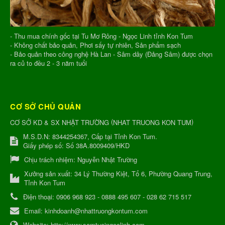
- Thu mua chính gốc tại Tu Mơ Rông - Ngọc Linh tỉnh Kon Tum
- Không chất bảo quản, Phơi sấy tự nhiên, Sản phẩm sạch
- Bảo quản theo công nghệ Hà Lan - Sâm dây (Đảng Sâm) được chọn
ra củ to đều 2 - 3 năm tuổi
CƠ SỞ CHỦ QUẢN
(
)
CƠ SỞ KD & SX NHẬT TRƯỜNG
NHAT TRUONG KON TUM
M.S.D.N: 8344254367, Cấp tại Tỉnh Kon Tum.
Giấy phép số: Số 38A.8009409/HKD
Chịu trách nhiệm:
Nguyễn Nhật Trường
Xưởng sản xuất:
34 Lý Thường Kiệt, Tổ 6, Phường Quang Trung,
Tỉnh Kon Tum
Điện thoại:
0906 968 923 - 0888 495 607 - 028 62 715 517
Email:
kinhdoanh@nhattruongkontum.com
Website:
http://www.samtuoingoclinh.com