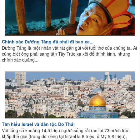
Chính xác Đường Tăng đã phải đi bao xa...
Đường Tăng là một nhân vật rất gần gũi với tuổi thơ của chúng ta. Ai
cũng biết ông phải sang tận Tây Trúc xa xôi để thỉnh kinh, nhưng
chính xác quãng...
Tìm hiểu Israel và dân tộc Do Thái
Với tổng số khoảng 14,5 triệu người sống rải rác tại 73 nước trên
khắp thế giới (trong đó riêng tại Israel là 6 triệu, ở Mỹ 5,6 triệu),