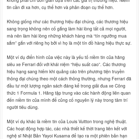
không phải chỉ đơn giản dựa trên các giá trị thương hiệu. Niềm
tin cần đi xa hơn, cụ thể hơn và phân đoạn cụ thể hơn.
Không giống như các thương hiệu đại chúng, các thương hiệu
sang trọng không nên cố gắng làm hài lòng tất cả mọi người,
mà nên làm hài lòng những khách hàng mà “tín ngưỡng mua
sắm” gắn với riêng họ bởi vì họ là một tín đồ hàng hiệu thực sự.
Một ví dụ điển hình của việc này là yếu tố niềm tin của hãng
siêu xe Ferrari đối với khái niệm “hiệu suất cao”. Các thương
hiệu hạng sang hiếm khi quảng cáo trên phương tiện truyền
thông đại chúng theo một cách thông thường, nhưng Ferrari đã
đầu tư một lượng ngân sách đáng kể trong giải đua xe Công
thức 1 Formula 1. Hãng tập trung vào các hành động liên quan
đến niềm tin của mình để củng cố nguyên lý này trong tâm trí
người tiêu dùng.
Một ví dụ khác là niềm tin của Louis Vuitton trong nghệ thuật.
Các hoạt động hợp tác, các nhà thiết kế thời trang liên kết với
nghệ sĩ Nhật Bản Yayoi Kusama để tạo ra một phiên bản hạn