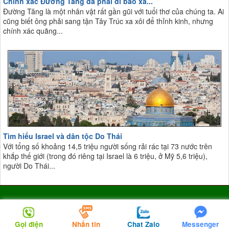
Chính xác Đường Tăng đã phải đi bao xa...
Đường Tăng là một nhân vật rất gần gũi với tuổi thơ của chúng ta. Ai
cũng biết ông phải sang tận Tây Trúc xa xôi để thỉnh kinh, nhưng
chính xác quãng...
Tìm hiểu Israel và dân tộc Do Thái
Với tổng số khoảng 14,5 triệu người sống rải rác tại 73 nước trên
khắp thế giới (trong đó riêng tại Israel là 6 triệu, ở Mỹ 5,6 triệu),
người Do Thái...
CÁC CHUYÊN MỤC CHÍNH
Gọi điện
Nhắn tin
Chat Zalo
Messenger
Giới thiệu
Liên hệ