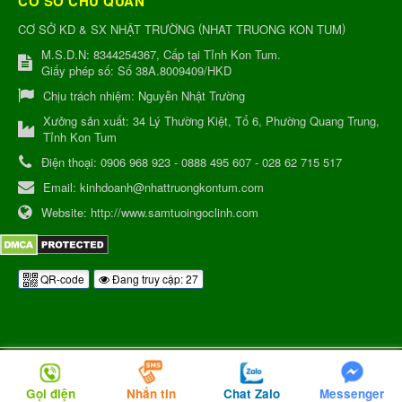
CƠ SỞ CHỦ QUẢN
(
)
CƠ SỞ KD & SX NHẬT TRƯỜNG
NHAT TRUONG KON TUM
M.S.D.N: 8344254367, Cấp tại Tỉnh Kon Tum.
Giấy phép số: Số 38A.8009409/HKD
Chịu trách nhiệm:
Nguyễn Nhật Trường
Xưởng sản xuất:
34 Lý Thường Kiệt, Tổ 6, Phường Quang Trung,
Tỉnh Kon Tum
Điện thoại:
0906 968 923 - 0888 495 607 - 028 62 715 517
Email:
kinhdoanh@nhattruongkontum.com
Website:
http://www.samtuoingoclinh.com
QR-code
Đang truy cập: 27
Gọi điện
Nhắn tin
Chat Zalo
Messenger