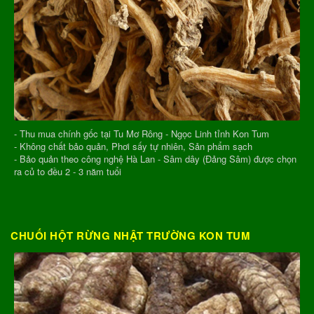
- Thu mua chính gốc tại Tu Mơ Rông - Ngọc Linh tỉnh Kon Tum
- Không chất bảo quản, Phơi sấy tự nhiên, Sản phẩm sạch
- Bảo quản theo công nghệ Hà Lan - Sâm dây (Đảng Sâm) được chọn
ra củ to đều 2 - 3 năm tuổi
CHUỐI HỘT RỪNG NHẬT TRƯỜNG KON TUM