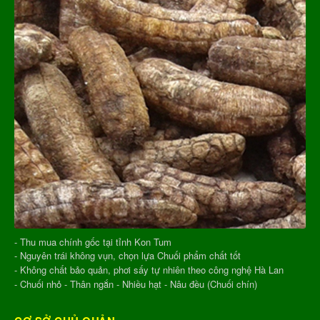
- Thu mua chính gốc tại tỉnh Kon Tum
- Nguyên trái không vụn, chọn lựa Chuối phẩm chất tốt
- Không chất bảo quản, phơi sấy tự nhiên theo công nghệ Hà Lan
- Chuối nhỏ - Thân ngắn - Nhiều hạt - Nâu đều (Chuối chín)