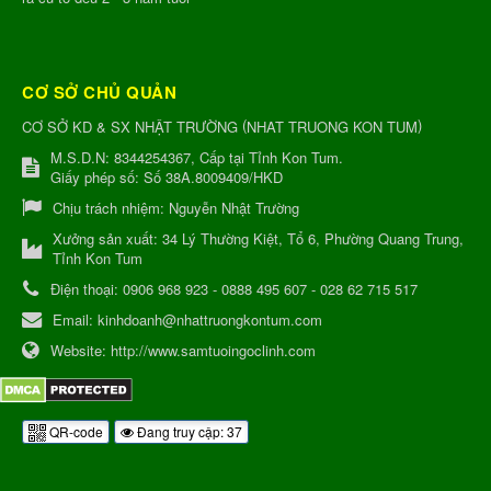
CƠ SỞ CHỦ QUẢN
(
)
CƠ SỞ KD & SX NHẬT TRƯỜNG
NHAT TRUONG KON TUM
M.S.D.N: 8344254367, Cấp tại Tỉnh Kon Tum.
Giấy phép số: Số 38A.8009409/HKD
Chịu trách nhiệm:
Nguyễn Nhật Trường
Xưởng sản xuất:
34 Lý Thường Kiệt, Tổ 6, Phường Quang Trung,
Tỉnh Kon Tum
Điện thoại:
0906 968 923 - 0888 495 607 - 028 62 715 517
Email:
kinhdoanh@nhattruongkontum.com
Website:
http://www.samtuoingoclinh.com
QR-code
Đang truy cập: 37