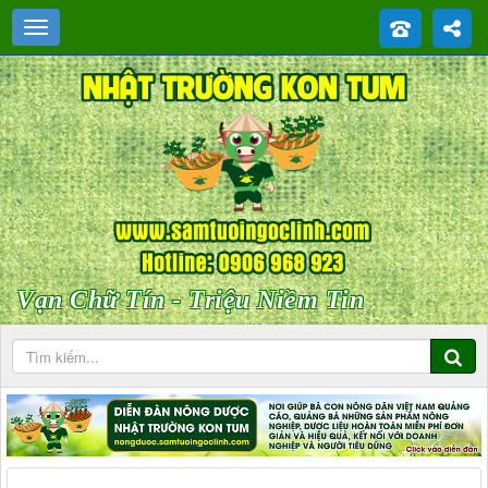
Vạn Chữ Tín - Triệu Niềm Tin