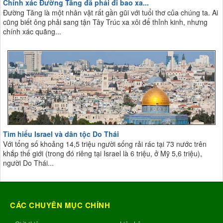
Chính xác Đường Tăng đã phải đi bao xa...
Đường Tăng là một nhân vật rất gần gũi với tuổi thơ của chúng ta. Ai
cũng biết ông phải sang tận Tây Trúc xa xôi để thỉnh kinh, nhưng
chính xác quãng...
Tìm hiểu Israel và dân tộc Do Thái
Với tổng số khoảng 14,5 triệu người sống rải rác tại 73 nước trên
khắp thế giới (trong đó riêng tại Israel là 6 triệu, ở Mỹ 5,6 triệu),
người Do Thái...
CÁC CHUYÊN MỤC CHÍNH