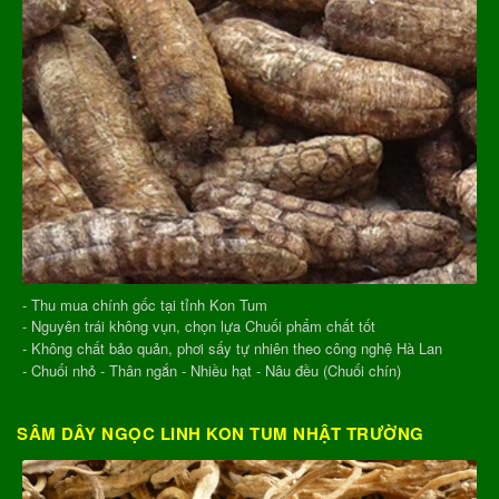
- Thu mua chính gốc tại tỉnh Kon Tum
- Nguyên trái không vụn, chọn lựa Chuối phẩm chất tốt
- Không chất bảo quản, phơi sấy tự nhiên theo công nghệ Hà Lan
- Chuối nhỏ - Thân ngắn - Nhiều hạt - Nâu đều (Chuối chín)
SÂM DÂY NGỌC LINH KON TUM NHẬT TRƯỜNG