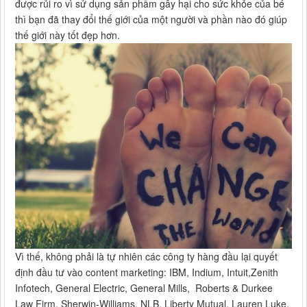
được rủi ro vì sử dụng sản phẩm gây hại cho sức khỏe của bé
thì bạn đã thay đổi thế giới của một người và phần nào đó giúp
thế giới này tốt đẹp hơn.
Vì thế, không phải là tự nhiên các công ty hàng đầu lại quyết
định đầu tư vào content marketing: IBM, Indium, Intuit,Zenith
Infotech, General Electric, General Mills, Roberts & Durkee
Law Firm, Sherwin-Williams, NLB, Liberty Mutual, Lauren Luke,