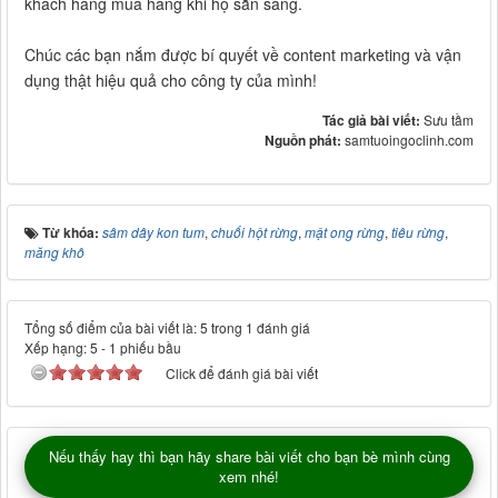
khách hàng mua hàng khi họ sẵn sàng.
Chúc các bạn nắm được bí quyết về content marketing và vận
dụng thật hiệu quả cho công ty của mình!
Tác giả bài viết:
Sưu tầm
Nguồn phát:
samtuoingoclinh.com
Từ khóa:
sâm dây kon tum
,
chuối hột rừng
,
mật ong rừng
,
tiêu rừng
,
măng khô
Tổng số điểm của bài viết là: 5 trong 1 đánh giá
Xếp hạng:
5
-
1
phiếu bầu
Click để đánh giá bài viết
Nếu thấy hay thì bạn hãy share bài viết cho bạn bè mình cùng
xem nhé!