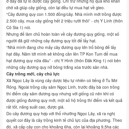
ở đây đã tự lo được cây giống. Chỉ trừ những hộ quá khó khăn
chờ xã giúp cây giống, còn lại đều tự mua hạt về gieo.
“Cây đương quy con 1.500 đồng/cây. Nhà mình mới trồng được
2.500 cây, mua cây giống hết 2 triệu rưỡi thôi” - chị Y Lính (thôn
Cô Sia 1) nói.
Nhưng để làm chủ hoàn toàn về cây đương quy giống, một số
người đã giữ những cây đương quy tốt để lấy hạt.
“Nhà mình đang cho mấy cây đương quy lớn trổ bông để lấy
hạt đây. Năm tới mình sẽ không cần lên TP Kon Tum để mua
hạt đương quy nữa đâu” - chị Y Hình (thôn Đăk King 1) nói bên
những cây đương quy nở bông trắng xóa trước sân nhà.
Cây trồng mới, cây chủ lực
Xã Ngọc Lây là vùng cây dược liệu tự nhiên có tiếng ở Tu Mơ
Rông. Ngoài trồng cây sâm Ngọc Linh, trước đây bà con trồng
thí điểm cây sâm đương quy nhưng với giống cũ nên khi có
được giống đương quy mới, một số hộ trồng thí điểm và kết quả
rất tốt, năng suất cao, được giá.
Do cây đương quy hợp với thổ nhưỡng Ngọc Lây, xã ra nghị
quyết coi đây là cây trồng kinh tế chủ lực của địa phương. Theo
đó, xã cấp cây con cho khoảng 6ha, còn lại khoảng 9,5ha các