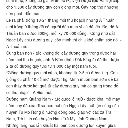
suất thấp, không có giá. Năm 2016, Viện Dược liệu Hà Nội cấp
cho 1.500 cây đương quy con giống mới. Cây hợp thổ nhưỡng
nên phát triển mau.
Lẽ ra phải trồng 18-24 tháng mới thu hoạch nhưng A Thuấn
mới trồng 9 tháng đã có người đến mua vì củ đã lớn. Đợt đó A
Thuấn bán được 300kg, mỗi ký 70.000 đồng. “Cũng nhờ đất
Ngọc Lây chịu đương quy, còn mình thì chịu khó chăm sóc nó” -
A Thuấn nói.
Cũng bán non - tức không đợi cây đương quy trồng được hai
năm mới thu hoạch, anh A Biên (thôn Đăk King 2) đã thu được
2 tạ củ đương quy tươi từ 1.000 cây một năm tuổi.
“Giống đương quy mới củ to, khoảng từ 2-5 củ được 1kg. Còn
giống cũ phải 10 củ mới được 1kg. Mình muốn bán sớm để bà
con thấy được kết quả từ cây đương quy mà cố gắng trồng để
có thu nhập” - A Biên nói.
Đường nam Quảng Nam - tức quốc lộ 40B - được khai mở mấy
năm nay đã xóa đi sự heo hút của Ngọc Lây - xã tận cùng của
huyện Tu Mơ Rông ở hướng đông bắc, giáp với các xã Trà
Nam, Trà Linh của huyện Nam Trà My, tỉnh Quảng Nam.
Những làng nóc lẩn khuất hai bên con đường lớn xuyên giữa