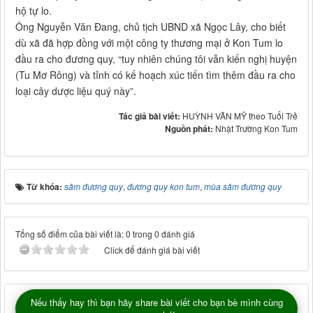
hộ tự lo.
Ông Nguyễn Văn Đang, chủ tịch UBND xã Ngọc Lây, cho biết
dù xã đã hợp đồng với một công ty thương mại ở Kon Tum lo
đầu ra cho đương quy, “tuy nhiên chúng tôi vẫn kiến nghị huyện
(Tu Mơ Rông) và tỉnh có kế hoạch xúc tiến tìm thêm đầu ra cho
loại cây dược liệu quý này”.
Tác giả bài viết:
HUỲNH VĂN MỸ theo Tuổi Trẻ
Nguồn phát:
Nhật Trường Kon Tum
Từ khóa:
sâm đương quy
,
đương quy kon tum
,
mùa sâm đương quy
Tổng số điểm của bài viết là: 0 trong 0 đánh giá
Click để đánh giá bài viết
Nếu thấy hay thì bạn hãy share bài viết cho bạn bè mình cùng