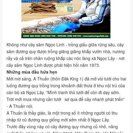
Không như cây sâm Ngọc Linh - trồng giấu giữa rừng sâu, cây
sâm đương quy được trồng giăng giăng khắp vườn nhà, nương
rẫy và cả trên chân ruộng khắp các nóc làng xã Ngọc Lây - nơi
cây sâm Ngọc Linh được phát hiện hồi năm 1973.
Những mùa đầu hứa hẹn
Mới mờ sáng, A Thuấn (thôn Đăk King 1) đã mở vòi tưới cho hai
luống đương quy trồng trong khoảnh đất thừa ở khu nội trú của
cán bộ xã Ngọc Lây. “Mình tranh thủ tưới để còn đi dạy sớm.
Trời mới mưa nhưng cần tưới sơ qua để cây nhanh phát triển”
- A Thuấn nói.
A Thuấn là thầy giáo, là một trong số ít những người có thu
nhập từ củ đương quy giống mới sớm nhất ở Ngọc Lây.
Trước đây vùng này có cây đương quy nhưng củ nhỏ, năng