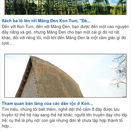
Xách ba lô lên tới Măng Đen Kon Tum, "Đà...
Đến với Kon Tum, đến với Măng Đen, bạn được đến một cao nguyên
đầy nắng và gió, nhưng Măng Đen cho bạn một cái gì đó nó rất
khác, đối với riêng tôi, mỗi khi đến Măng Đen là một cảm giác gì đó
tươi...
Tham quan bản làng của các dân tộc ở Kon...
Tìm hiểu, chúng tôi biết thêm, nghề dệt thổ cẩm ở đây được lưu
truyền từ thế hệ này sang thế hệ khác; người lớn truyền dạy cho lớp
trẻ; cụ thể là phụ nữ/ con gái nhưng đơn lẻ chưa tập hợp thành tổ
hợp...