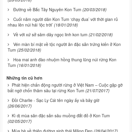
Đường về Bắc Tây Nguyên Kon Tum
(20/03/2018)
Cuối năm người dân Kon Tum ‘chạy đua’ với thời gian rủ
nhau lên núi hái ‘lộc trời’
(18/01/2018)
Về với xứ sở sâm dây ngọc linh kon tum
(21/02/2018)
Vén màn bí mật về tộc người ăn đặc sản trứng kiến ở Kon
Tum
(25/02/2018)
Hoa mai anh đào nhuộm hồng thung lũng núi rừng Kon
Tum
(16/01/2018)
Những tin cũ hơn
Phát hiện chấn động người rừng ở Việt Nam – Cuộc gặp gỡ
bất ngờ chốn thâm sâu tại rừng Kon Tum
(21/07/2017)
Đồi Charlie - Sạc Ly Cái tên ngày ấy và bây giờ
(26/06/2017)
Kì dị mùa săn đặc sản sâu muồng đắt đỏ ở Kon Tum
(02/05/2017)
Mùa hè về thiên đường sinh thái Măng Đen
(28/04/2017)