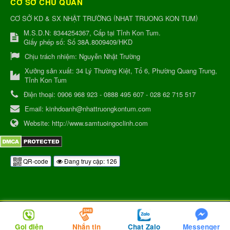
CƠ SỞ CHỦ QUẢN
(
)
CƠ SỞ KD & SX NHẬT TRƯỜNG
NHAT TRUONG KON TUM
M.S.D.N: 8344254367, Cấp tại Tỉnh Kon Tum.
Giấy phép số: Số 38A.8009409/HKD
Chịu trách nhiệm:
Nguyễn Nhật Trường
Xưởng sản xuất:
34 Lý Thường Kiệt, Tổ 6, Phường Quang Trung,
Tỉnh Kon Tum
Điện thoại:
0906 968 923 - 0888 495 607 - 028 62 715 517
Email:
kinhdoanh@nhattruongkontum.com
Website:
http://www.samtuoingoclinh.com
QR-code
Đang truy cập: 126
Gọi điện
Nhắn tin
Chat Zalo
Messenger