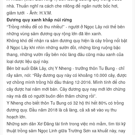
nhà. Thuấn nghĩ ra cách che nilông để ngăn nước bốc hơi,
giảm tưới - Ảnh: H.V.M.
Đương quy xanh khắp núi rừng
“Trồng nhiều để có thu nhiều!” - người ở Ngọc Lây nói thế bên
những vùng sâm đương quy rộng lớn đã lên xanh.
Không khó để nhận ra sâm đương quy hiện là cây trồng nổi bật
ở Ngọc Lây khi nhìn những sườn đồi, những lũng ruộng bậc
thang, những vườn rẫy bên nóc làng đâu cũng màu xanh của
loại dược liệu quý này.
Bên bờ suối Đăk Lây, chị Y Nheng - trưởng thôn Tu Bung - chỉ
rẫy sâm, nói: “Rẫy đương quy này có khoảng 10.000 cây, được
vợ chồng mình trồng hồi đầu tháng 12-2016. Mình tính để cho
cây được hai năm mới bán. Cây đương quy nay mới lớn chừng
này mà đã có người buôn đến thăm chừng rồi”.
Y Nheng cho biết thôn Tu Bung có 32 hộ thì hết 80% có trồng
đương quy. Đầu năm 2018 là cả làng, cả xã sẽ vào vụ thu
hoạch lớn.
Những sơn dân Xơ Đăng tài tình trong việc mò mẫm, tìm tòi kỹ
thuật trồng sâm Ngọc Linh giữa Trường Sơn xa khuất này, nay