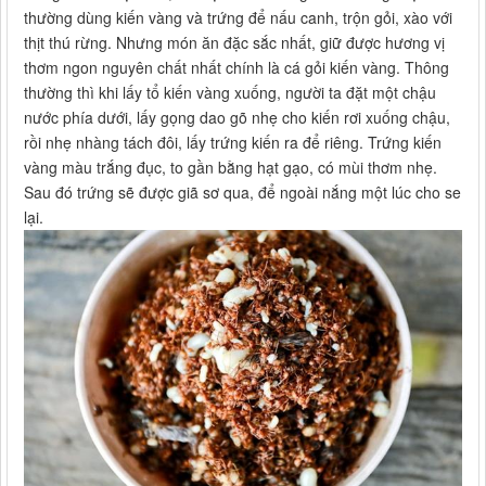
thường dùng kiến vàng và trứng để nấu canh, trộn gỏi, xào với
thịt thú rừng. Nhưng món ăn đặc sắc nhất, giữ được hương vị
thơm ngon nguyên chất nhất chính là cá gỏi kiến vàng. Thông
thường thì khi lấy tổ kiến vàng xuống, người ta đặt một chậu
nước phía dưới, lấy gọng dao gõ nhẹ cho kiến rơi xuống chậu,
rồi nhẹ nhàng tách đôi, lấy trứng kiến ra để riêng. Trứng kiến
vàng màu trắng đục, to gần bằng hạt gạo, có mùi thơm nhẹ.
Sau đó trứng sẽ được giã sơ qua, để ngoài nắng một lúc cho se
lại.