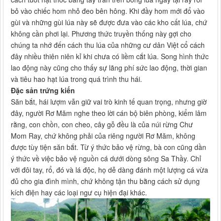
bỏ vào chiếc hom nhỏ đeo bên hông. Khi đầy hom mới đổ vào
gùi và những gùi lúa này sẽ được đưa vào các kho cất lúa, chứ
không cần phơi lại. Phương thức truyền thống này gợi cho
chúng ta nhớ đến cách thu lúa của những cư dân Việt cổ cách
đây nhiều thiên niên kỉ khi chưa có liềm cắt lúa. Song hình thức
lao động này cũng cho thấy sự lãng phí sức lao động, thời gian
và tiêu hao hạt lúa trong quá trình thu hái.
Đặc sản trứng kiến
Săn bắt, hái lượm vẫn giữ vai trò kinh tế quan trọng, nhưng giờ
đây, người Rơ Măm nghe theo lời cán bộ biên phòng, kiểm lâm
rằng, con chồn, con cheo, cây gỗ đều là của núi rừng Chư
Mom Ray, chứ không phải của riêng người Rơ Măm, không
được tùy tiện săn bắt. Từ ý thức bảo vệ rừng, bà con cũng dần
ý thức về việc bảo vệ nguồn cá dưới dòng sông Sa Thầy. Chỉ
với đôi tay, rổ, đó và lá độc, họ dễ dàng đánh một lượng cá vừa
đủ cho gia đình mình, chứ không tận thu bằng cách sử dụng
kích điện hay các loại ngư cụ hiện đại khác.