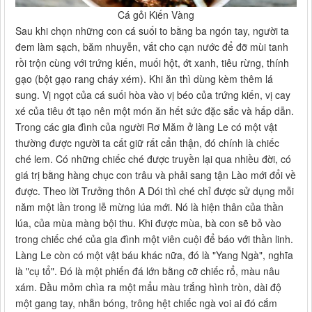
Cá gỏi Kiến Vàng
Sau khi chọn những con cá suối to bằng ba ngón tay, người ta
đem làm sạch, băm nhuyễn, vắt cho cạn nước để đỡ mùi tanh
rồi trộn cùng với trứng kiến, muối hột, ớt xanh, tiêu rừng, thính
gạo (bột gạo rang cháy xém). Khi ăn thì dùng kèm thêm lá
sung. Vị ngọt của cá suối hòa vào vị béo của trứng kiến, vị cay
xé của tiêu ớt tạo nên một món ăn hết sức đặc sắc và hấp dẫn.
Trong các gia đình của người Rơ Măm ở làng Le có một vật
thường được người ta cất giữ rất cẩn thận, đó chính là chiếc
ché lem. Có những chiếc ché được truyền lại qua nhiều đời, có
giá trị bằng hàng chục con trâu và phải sang tận Lào mới đổi về
được. Theo lời Trưởng thôn A Dói thì ché chỉ được sử dụng mỗi
năm một lần trong lễ mừng lúa mới. Nó là hiện thân của thần
lúa, của mùa màng bội thu. Khi được mùa, bà con sẽ bỏ vào
trong chiếc ché của gia đình một viên cuội để báo với thần linh.
Làng Le còn có một vật báu khác nữa, đó là "Yang Ngà", nghĩa
là "cụ tổ". Đó là một phiến đá lớn bằng cỡ chiếc rổ, màu nâu
xám. Đầu mỏm chìa ra một mẩu màu trắng hình tròn, dài độ
một gang tay, nhẵn bóng, trông hệt chiếc ngà voi ai đó cắm