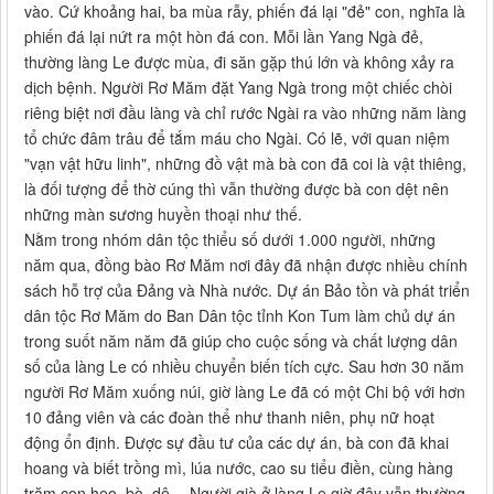
vào. Cứ khoảng hai, ba mùa rẫy, phiến đá lại "đẻ" con, nghĩa là
phiến đá lại nứt ra một hòn đá con. Mỗi lần Yang Ngà đẻ,
thường làng Le được mùa, đi săn gặp thú lớn và không xảy ra
dịch bệnh. Người Rơ Măm đặt Yang Ngà trong một chiếc chòi
riêng biệt nơi đầu làng và chỉ rước Ngài ra vào những năm làng
tổ chức đâm trâu để tắm máu cho Ngài. Có lẽ, với quan niệm
"vạn vật hữu linh", những đồ vật mà bà con đã coi là vật thiêng,
là đối tượng để thờ cúng thì vẫn thường được bà con dệt nên
những màn sương huyền thoại như thế.
Nằm trong nhóm dân tộc thiểu số dưới 1.000 người, những
năm qua, đồng bào Rơ Măm nơi đây đã nhận được nhiều chính
sách hỗ trợ của Đảng và Nhà nước. Dự án Bảo tồn và phát triển
dân tộc Rơ Măm do Ban Dân tộc tỉnh Kon Tum làm chủ dự án
trong suốt năm năm đã giúp cho cuộc sống và chất lượng dân
số của làng Le có nhiều chuyển biến tích cực. Sau hơn 30 năm
người Rơ Măm xuống núi, giờ làng Le đã có một Chi bộ với hơn
10 đảng viên và các đoàn thể như thanh niên, phụ nữ hoạt
động ổn định. Được sự đầu tư của các dự án, bà con đã khai
hoang và biết trồng mì, lúa nước, cao su tiểu điền, cùng hàng
trăm con heo, bò, dê… Người già ở làng Le giờ đây vẫn thường