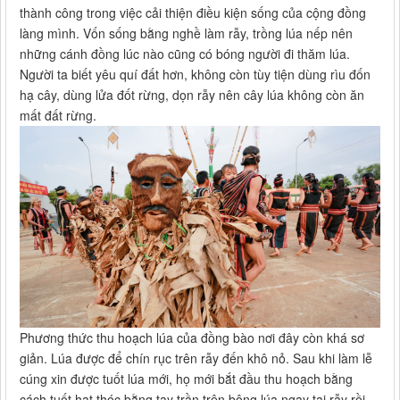
thành công trong việc cải thiện điều kiện sống của cộng đồng
làng mình. Vốn sống bằng nghề làm rẫy, trồng lúa nếp nên
những cánh đồng lúc nào cũng có bóng người đi thăm lúa.
Người ta biết yêu quí đất hơn, không còn tùy tiện dùng rìu đốn
hạ cây, dùng lửa đốt rừng, dọn rẫy nên cây lúa không còn ăn
mất đất rừng.
Phương thức thu hoạch lúa của đồng bào nơi đây còn khá sơ
giản. Lúa được để chín rục trên rẫy đến khô nỏ. Sau khi làm lễ
cúng xin được tuốt lúa mới, họ mới bắt đầu thu hoạch bằng
cách tuốt hạt thóc bằng tay trần trên bông lúa ngay tại rẫy rồi