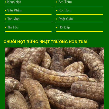
Khoa Học
Ẩm Thực
Sản Phẩm
Kon Tum
Tản Mạn
Phật Giáo
Tin Tức
Hỏi Đáp
CHUỐI HỘT RỪNG NHẬT TRƯỜNG KON TUM