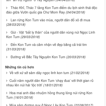
Thác Khỉ, Thác 7 tầng Kon Tum điểm du lịch sinh thái độc
đáo giữa Vườn quốc gia Chư Mom Ray
(04/04/2018)
Lan rừng Kon Tum vào mùa, người dân đổ xô đi mua
(28/03/2018)
Gùi - Vật “bất ly thân” của người dân vùng núi Ngọc Linh
Kon Tum
(29/03/2018)
Đến Kon Tum và cảm nhận vẻ đẹp bằng cả trái tim
(31/03/2018)
Đường về Bắc Tây Nguyên Kon Tum
(20/03/2018)
Những tin cũ hơn
Về với xứ sở sâm dây ngọc linh kon tum
(21/02/2018)
Cuối năm người dân Kon Tum ‘chạy đua’ với thời gian rủ
nhau lên núi hái ‘lộc trời’
(18/01/2018)
Hoa mai anh đào nhuộm hồng thung lũng núi rừng Kon
Tum
(16/01/2018)
Mùa sâm đương quy ở Ngọc Lây Kon Tum
(22/08/2017)