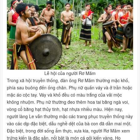
Lễ hội của người Rơ Măm
Trong xã hội truyền thống, đàn ông Rơ Măm thường mặc khố,
phía sau buông đến ống chân. Phụ nữ quấn váy và ở trần hoặc
mặc áo cộc tay. Váy và khố đều có màu trắng của vải mộc
không nhuộm. Phụ nữ thường đeo thêm hoa tai bằng ngà voi,
vòng cổ bằng hạt thủy tinh, hạt nhựa nhiều màu. Hiện nay,
người làng Le vẫn thường mặc các trang phục truyền thống này
vào các dịp đặc biệt, dẫu nghề dệt của bà con đã dần mai một.
Đặc biệt, trong đời sống ẩm thực, xưa kia, người Rơ Măm xem
trứng kiến là đặc sản, nổi bật là món cá gỏi kiến vàng. Họ