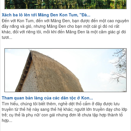
Xách ba lô lên tới Măng Đen Kon Tum, "Đà...
Đến với Kon Tum, đến với Măng Đen, bạn được đến một cao nguyên
đầy nắng và gió, nhưng Măng Đen cho bạn một cái gì đó nó rất
khác, đối với riêng tôi, mỗi khi đến Măng Đen là một cảm giác gì đó
tươi...
Tham quan bản làng của các dân tộc ở Kon...
Tìm hiểu, chúng tôi biết thêm, nghề dệt thổ cẩm ở đây được lưu
truyền từ thế hệ này sang thế hệ khác; người lớn truyền dạy cho lớp
trẻ; cụ thể là phụ nữ/ con gái nhưng đơn lẻ chưa tập hợp thành tổ
hợp...