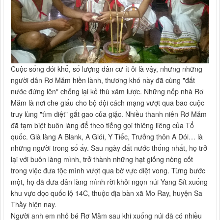
Cuộc sống đói khổ, số lượng dân cư ít ỏi là vậy, nhưng những
người dân Rơ Măm hiền lành, thương khó này đã cùng "đất
nước đứng lên" chống lại kẻ thù xâm lược. Những nếp nhà Rơ
Măm là nơi che giấu cho bộ đội cách mạng vượt qua bao cuộc
truy lùng "tìm diệt" gắt gao của giặc. Nhiều thanh niên Rơ Măm
đã tạm biệt buôn làng để theo tiếng gọi thiêng liêng của Tổ
quốc. Già làng A Blank, A Giói, Y Tiếc, Trưởng thôn A Dói… là
những người trong số ấy. Sau ngày đất nước thống nhất, họ trở
lại với buôn làng mình, trở thành những hạt giống nòng cốt
trong việc đưa tộc mình vượt qua bờ vực diệt vong. Từng bước
một, họ đã đưa dân làng mình rời khỏi ngọn núi Yang Sít xuống
khu vực dọc quốc lộ 14C, thuộc địa bàn xã Mo Ray, huyện Sa
Thầy hiện nay.
Người anh em nhỏ bé Rơ Măm sau khi xuống núi đã có nhiều