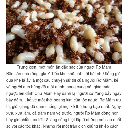
Trứng kiến, một món ăn đặc sắc của người Rơ Măm
Bên sàn nhà rông, già Y Tiếc khe khẽ hát. Lời hát như tiếng gió
qua khe lá ấy là một câu chuyện sử thi của người Rơ Măm, kể
về người anh hùng đã một mình mang cung nỏ, giáo mác
ngược lên đỉnh Chư Mom Ray đánh lại người xứ Yàng bảy ngày
bảy đêm… kể về một thời hoàng kim của tộc người Rơ Măm ưu
tú, giỏi giang đã dám chống lại mọi kẻ thù hung bạo nhất. Ngày
xưa, xưa lắm, cả trăm năm về trước, người Rơ Măm đông hơn
bây giờ nhiều, có tới 12 làng sống biệt lập ở những nơi cao nhất
so với các tộc khác. Nhưng rồi một trận dịch khủng khiếp cách