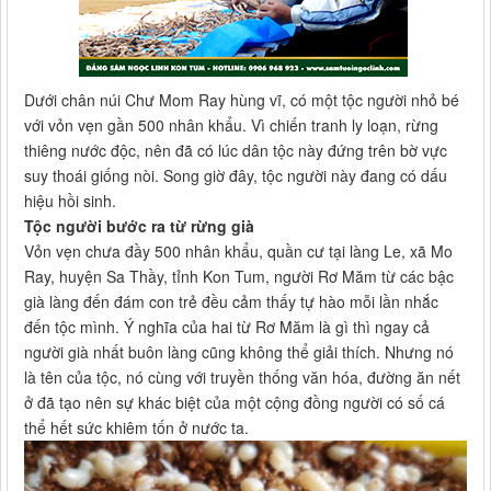
Dưới chân núi Chư Mom Ray hùng vĩ, có một tộc người nhỏ bé
với vỏn vẹn gần 500 nhân khẩu. Vì chiến tranh ly loạn, rừng
thiêng nước độc, nên đã có lúc dân tộc này đứng trên bờ vực
suy thoái giống nòi. Song giờ đây, tộc người này đang có dấu
hiệu hồi sinh.
Tộc người bước ra từ rừng già
Vỏn vẹn chưa đầy 500 nhân khẩu, quần cư tại làng Le, xã Mo
Ray, huyện Sa Thầy, tỉnh Kon Tum, người Rơ Măm từ các bậc
già làng đến đám con trẻ đều cảm thấy tự hào mỗi lần nhắc
đến tộc mình. Ý nghĩa của hai từ Rơ Măm là gì thì ngay cả
người già nhất buôn làng cũng không thể giải thích. Nhưng nó
là tên của tộc, nó cùng với truyền thống văn hóa, đường ăn nết
ở đã tạo nên sự khác biệt của một cộng đồng người có số cá
thể hết sức khiêm tốn ở nước ta.