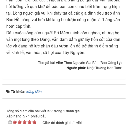
hồi tưởng về quá khứ để bảo ban con cháu biết trân trọng hiện
tại. Lòng người già vui khi thấy tất cả các gia đình đều treo ảnh
Bác Hồ, càng vui hơn khi làng Le được công nhận là "Làng văn
hóa" cấp tỉnh.
Dẫu cuộc sống của người Rơ Măm mình còn nghèo, nhưng họ
vẫn một lòng theo Đảng, vẫn đăm đắm giữ lấy hồn cốt của dân
tộc và đang nỗ lực phấn đấu vươn lên để trở thành điểm sáng
về kinh tế, văn hóa, xã hội của Tây Nguyên.
Tác giả bài viết:
Theo Nguyễn Gia Bảo (Báo Công Lý)
Nguồn phát:
Nhật Trường Kon Tum:
Từ khóa:
trứng kiến
Tổng số điểm của bài viết là: 5 trong 1 đánh giá
Xếp hạng:
5
-
1
phiếu bầu
Click để đánh giá bài viết