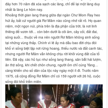
đây hơn 70 năm đã xóa sạch các làng, chỉ để lại một làng duy
nhất là làng Le hôm nay.
Khoảng thời gian lang thang giữa đại ngàn Chư Mom Ray heo
hút ấy, bất cứ người già Rơ Măm nào cũng nhớ rất rõ. Họ quan
niệm, một ngọn núi, phía trên là địa phận của trời, là nơi linh
thiêng để vươn tới… còn bên dưới là cõi âm, cây cối, đất đai,
sông suối… thuộc về ma nên người Rơ Măm không sinh sống
tại những vùng thấp. Chính vì lẽ ấy mà dẫu bao đời chịu đói
khổ vì sống biệt lập nơi rừng hoang, thiếu nước và đất canh tác,
nhưng người Rơ Măm vẫn không chịu rời khỏi vùng đất của tổ
tiên. Đã vậy, các hủ tục như sống lang thang, săn bắt hái lượm,
ăn thịt sống, khi chết chôn chung, người ốm chỉ cúng Yàng…
càng khiến cho số dân của tộc này ngày một ít đi. Trước năm
1975, cả cộng đồng Rơ Măm chỉ có 159 người với 26 hộ, cuộc
sống đói khổ triền miên.