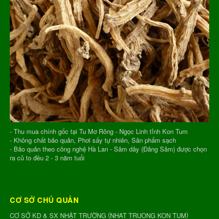
- Thu mua chính gốc tại Tu Mơ Rông - Ngọc Linh tỉnh Kon Tum
- Không chất bảo quản, Phơi sấy tự nhiên, Sản phẩm sạch
- Bảo quản theo công nghệ Hà Lan - Sâm dây (Đảng Sâm) được chọn
ra củ to đều 2 - 3 năm tuổi
CƠ SỞ CHỦ QUẢN
(
)
CƠ SỞ KD & SX NHẬT TRƯỜNG
NHAT TRUONG KON TUM