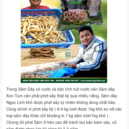
Trong Sâm Dây có nước và bản tính hút nước nên Sâm dây
Kon Tum cần phải phơi sấy thật kỹ qua nhiều nắng, Sâm dây
Ngọc Linh khô được phơi sấy tự nhiên không dùng chất bảo.
Cũng chính vì phơi sấy kỹ ( 8-9 kg tươi được 1kg khô so với các
loại sâm dây khác chỉ khoảng 6-7 kg sâm tươi/1kg khô ) .
Chúng tôi phơi Sâm ở trên cao để tránh bụi bẩn bám vào, củ
sâm được chọn lựa kỹ càng từ 2-3 năm