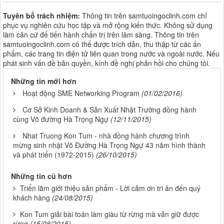
Tuyên bố trách nhiệm:
Thông tin trên samtuoingoclinh.com chỉ
phục vụ nghiên cứu học tập và mở rộng kiến thức. Không sử dụng
làm căn cứ để tiến hành chẩn trị trên lâm sàng. Thông tin trên
samtuoingoclinh.com có thể được trích dẫn, thu thập từ các ấn
phẩm, các trang tin điện tử liên quan trong nước và ngoài nước. Nếu
phát sinh vấn đề bản quyền, kính đề nghị phản hồi cho chúng tôi.
Những tin mới hơn
Hoạt động SME Networking Program
(01/02/2016)
Cơ Sở Kinh Doanh & Sản Xuất Nhật Trường đồng hành
cùng Võ đường Hà Trọng Ngự
(12/11/2015)
Nhat Truong Kon Tum - nhà đồng hành chương trình
mừng sinh nhật Võ Đường Hà Trọng Ngự 43 năm hình thành
và phát triển (1972-2015)
(26/10/2015)
Những tin cũ hơn
Triển lãm giới thiệu sản phẩm - Lời cảm ơn tri ân đến quý
khách hàng
(24/08/2015)
Kon Tum giải bài toán làm giàu từ rừng mà vẫn giữ được
rừng
(15/08/2015)