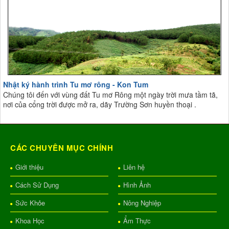
Nhật ký hành trình Tu mơ rông - Kon Tum
Chúng tôi đến với vùng đất Tu mơ Rông một ngày trời mưa tầm tã,
nơi của cổng trời được mở ra, dãy Trường Sơn huyền thoại .
CÁC CHUYÊN MỤC CHÍNH
Giới thiệu
Liên hệ
Cách Sử Dụng
Hình Ảnh
Sức Khỏe
Nông Nghiệp
Khoa Học
Ẩm Thực