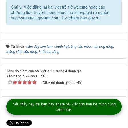
Chú ý: Việc đăng lại bài viết trên ở website hoặc các
phương tiện truyền thông khác mà không ghi rõ nguồn
http://samtuoingoclinh.com là vi phạm bản quyền
Từ khóa:
sâm dây kon tum
,
chuối hột rừng
,
táo mèo
,
mật ong rừng
,
măng khô
,
tiêu rừng
,
khổ qua rừng
Tổng số điểm của bài viết là: 20 trong 4 đánh giá
Xếp hạng:
5
-
4
phiếu bầu
Click để đánh giá bài viết
Nếu thấy hay thì bạn hãy share bài viết cho bạn bè mình cùng
xem nhé!