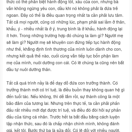
thức có thể phân biệt hành động tốt, xấu của con, nhưng bà
vẫn không ngừng yêu con, dầu khi nó không phải là đứa trẻ
ngoan. Đây có thể là điều quan trọng nhất ta cần phải lưu tâm.
Tất cả mọi người, cũng có những lúc, phạm phải sai lầm ở thân,
khẩu, ý - nhiều nhất là ở ý, trung bình là ở khẩu, hành động lại
ít hơn. Trong những trường hợp đó chúng ta làm gì? Người mẹ
sẽ làm gì? Người mẹ sẽ khuyên con đừng tiếp tục hành động
như thế, khẳng định tình thương của mình luôn dành cho con,
nhưng kết quả thế nào, cuối cùng vẫn tiếp tục bổn phận làm
mẹ của mình, nuôi dưỡng con cái. Có lẽ chúng ta cũng nên bắt
đầu tự nuôi dưỡng thân.
Tất cả quá trình nầy là để dạy dỗ đứa con trưởng thành. Có
trưởng thành mới có trí tuệ, là điều buồn thay không quan hệ gì
đến tuổi tác. Nếu không, thì dễ lắm rồi, sự thành công là một
bảo đảm của tương lai. Nhưng trên thực tế, ta cần phải phấn
đấu rất nhiều mới đạt được trí tuệ, và điều đó đòi hỏi sự phấn
đấu của từng cá nhân. Trước hết ta bắt đầu bằng cách luyện
tập nhận thức, sau đó là chấp nhận chính mình, không đánh
giá, kết tội. Bước thứ ba là sửa đổi. Có lẽ đối với nhiều người,