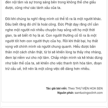
đèn nội tâm và sự trong sáng bên trong không thể che giấu
được, cũng như các tánh xấu của ta.
Đôi khi chúng ta nghĩ rằng mình có thể tỏ ra là một người khác.
Đâu biết rằng đó chỉ là hoài công. Đức Phật dạy rằng chỉ cần
nghe một người nói nhiều chuyện hay sống với họ một thời
gian, ta sẽ biết rõ họ là ai. Con người thường cố tỏ ra là một
người tốt hơn con người thực của họ. Rồi khi thất bại, họ thất
vọng với chính mình và người chung quanh. Hiểu được bản
thân một cách chân thật, từ bi sẽ khiến lòng ta thấy nhẹ nhàng,
đem lại niềm vui cho nội tâm. Chấp nhận mình và kẻ khác đúng
như bản thể của ta, sẽ khiến cho việc thanh tịnh hóa tâm, đoạn
trừ cấu uế, trở nên là một công việc dễ dàng hơn nhiều.
Tác giả bài viết:
Theo THƯ VIỆN HOA SEN
Nguồn phát:
samtuoingoclinh.com