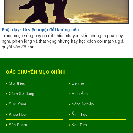
Phật dạy: 10 việc tuyệt đối không nên...
Trong cuộc sống này có rất nhiều chuyện kiến chúng ta phải suy
nghĩ, phiền lòng và thất vọng những hãy học cách đối mặt và giải
quyết vấn đề.<br...
CÁC CHUYÊN MỤC CHÍNH
Giới thiệu
Liên hệ
Cách Sử Dụng
Hình Ảnh
Sức Khỏe
Nông Nghiệp
Khoa Học
Ẩm Thực
Sản Phẩm
Kon Tum