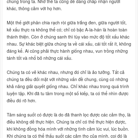
chúng trong ta. Nhờ thế ta cũng dễ dàng chấp nhận người
khác, thông cảm với họ hơn.
Một thế giới phân chia rạch ròi giữa trắng đen, giữa người tốt,
kẻ xấu thực ra không thể có; chỉ có bậc A-la-hán là hoàn toàn
thánh thiện. Còn ở chúng sanh thì tùy vào mức độ tốt xấu khác
nhau. Sự khác biệt giữa chúng ta về cái xấu, cái tốt rất ít, không
đáng kể. Ai cũng phải thực hành giống nhau, vun trồng những
tánh tốt và nhổ bỏ những cái xấu.
Chúng ta có vẻ khác nhau, nhưng đó chỉ là ảo tưởng. Tất cả
chúng ta đều đối mặt với những vấn đề chung, cùng có những
khả năng giải quyết giống nhau. Chỉ khác nhau trong quá trình
luyện tập. Khi đã tu tâm trong một số kiếp, ta có thể nhìn được
điều đó rõ hơn.
Tâm sáng suốt có được là do đã thanh lọc được các cảm thọ, là
điều không dễ thực hiện. Chúng ta chỉ có thể thực hiện được,
khi không đồng hóa mình với những tình cảm lúc vui, lúc buồn.
Khi chúng ta có thể thấu suốt các cảm thọ của mình, coi đó là