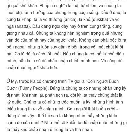
gì quá khó khăn. Pháp có nghĩa là luật tự nhiên, và chúng ta
luôn chịu ảnh hưởng của chúng trong cuộc sống. Dầu ở đâu, ta
cũng là Pháp, ta là vô thường (anica), là khổ (dukkha) và vô
ngã (anatta). Dầu đang ngồi đây hay ở trên cung trăng, cũng
giống nhau cả. Chúng ta không nên nghiêm trọng quá những
vấn đề của mình hay của người khác. Không cần phải bộc lộ ra
bên ngoài, nhưng luôn suy gẫm ở bên trong với một chút khôi
hài. Có lẽ đó là cách tốt nhất. Nếu chúng ta có thể tự chế diễu
mình, hẳn là ta sẽ dễ chấp nhận chính mình hơn. Và cũng dễ
chấp nhận người khác hơn.
Ở Mỹ, trước kia có chương trình TV gọi là "Con Người Buồn
Cười" (Funny People). Đúng là chúng ta có những phản ứng kỳ
dị nhất. Khi nhìn lại, phân tích ra, đôi khi ta thấy chúng thật là
kỳ quặc. Chúng ta có những ước muốn lạ kỳ, những hình ảnh
thiếu trung thực về chính mình. Con người thật buồn cười -
đúng là có vậy - thế thì sao ta không nhìn thấy những khía
cạnh đó của mình? Như thế sẽ khiến ta dễ chấp nhận những gì
ta thấy khó chấp nhận ở trong ta và tha nhân.