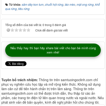
Từ khóa:
sâm dây kon tum
,
chuối hột rừng
,
táo mèo
,
mật ong rừng
,
khổ
qua rừng
,
tiêu rừng
Tổng số điểm của bài viết là: 0 trong 0 đánh giá
Click để đánh giá bài viết
Nếu thấy hay thì bạn hãy share bài viết cho bạn bè mình cùng
xem nhé!
Tuyên bố trách nhiệm:
Thông tin trên samtuoingoclinh.com chỉ
phục vụ nghiên cứu học tập và mở rộng kiến thức. Không sử dụng
làm căn cứ để tiến hành chẩn trị trên lâm sàng. Thông tin trên
samtuoingoclinh.com có thể được trích dẫn, thu thập từ các ấn
phẩm, các trang tin điện tử liên quan trong nước và ngoài nước. Nếu
phát sinh vấn đề bản quyền, kính đề nghị phản hồi cho chúng tôi.