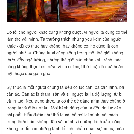
Đổ lỗi cho người khác cũng không được, vì người ta cũng có thể
làm thế với mình. Ta thường trách những yếu kém của người
khác - dù có thực hay không, hay không coi họ cũng là con
người như ta. Chúng ta ai cũng sống trong một thế giới không
thực, đầy ngã tưởng, nhưng thế giới của phán xét, trách móc
càng không thực hơn nữa, vì nó coi mọi thứ hoặc là quá hoàn
mỹ, hoặc quá gớm ghê.
Sự thực là mỗi người chúng ta đều có lục căn: ba căn lành, ba
căn ác. Căn ác là tham, sân và si, ngược lại là độ lượng, từ bi
và trí tuệ. Nếu trung thực, ta có thể dễ dàng nhìn thấy chúng ở
trong ta và ở tha nhân. Mọi hành động của ta đều do lục căn
chi phối. Hiểu được như thế ta có thể soi lại mình một cách
trung thực hơn, không dằn vặt mình vì những tánh xấu, cũng
không tự đề cao những tánh tốt, chỉ chấp nhận sự có mặt của