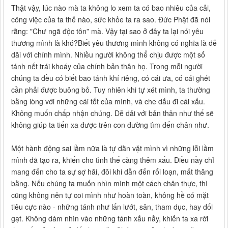
Thật vậy, lúc nào mà ta không lo xem ta có bao nhiêu của cải,
công việc của ta thế nào, sức khỏe ta ra sao. Đức Phật đã nói
rằng: "Chư ngã độc tôn” mà. Vậy tại sao ở đây ta lại nói yêu
thương mình là khó?Biết yêu thương mình không có nghĩa là dễ
dãi với chính mình. Nhiều người không thể chịu được một số
tánh nết trái khoáy của chính bản thân họ. Trong mỗi người
chúng ta đều có biết bao tánh khí riêng, có cái ưa, có cái ghét
cần phải được buông bỏ. Tuy nhiên khi tự xét mình, ta thường
bằng lòng với những cái tốt của mình, và che dấu đi cái xấu.
Không muốn chấp nhận chúng. Dễ dải với bản thân như thế sẽ
không giúp ta tiến xa được trên con đường tìm đến chân như.
Một hành động sai lầm nữa là tự dằn vặt mình vì những lỗi lầm
mình đã tạo ra, khiến cho tình thế càng thêm xấu. Điều nầy chỉ
mang đến cho ta sự sợ hãi, đôi khi dẫn đến rối loạn, mất thăng
bằng. Nếu chúng ta muốn nhìn mình một cách chân thực, thì
cũng không nên tự coi mình như hoàn toàn, không hề có mặt
tiêu cực nào - những tánh như lấn lướt, sân, tham dục, hay dối
gạt. Không dám nhìn vào những tánh xấu nầy, khiến ta xa rời