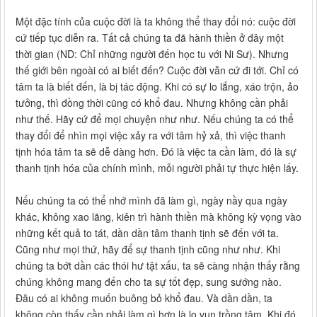
Một đặc tính của cuộc đời là ta không thể thay đổi nó: cuộc đời
cứ tiếp tục diễn ra. Tất cả chúng ta đã hành thiền ở đây một
thời gian (ND: Chỉ những người đến học tu với Ni Sư). Nhưng
thế giới bên ngoài có ai biết đến? Cuộc đời vẫn cứ đi tới. Chỉ có
tâm ta là biết đến, là bị tác động. Khi có sự lo lắng, xáo trộn, ảo
tưởng, thì đồng thời cũng có khổ đau. Nhưng không cần phải
như thế. Hãy cứ để mọi chuyện như như. Nếu chúng ta có thể
thay đổi để nhìn mọi việc xảy ra với tâm hỷ xả, thì việc thanh
tịnh hóa tâm ta sẽ dễ dàng hơn. Đó là việc ta cần làm, đó là sự
thanh tịnh hóa của chính mình, mỗi người phải tự thực hiện lấy.
Nếu chúng ta có thể nhớ mình đã làm gì, ngày nầy qua ngày
khác, không xao lãng, kiên trì hành thiền mà không kỳ vọng vào
những kết quả to tát, dần dần tâm thanh tịnh sẽ đến với ta.
Cũng như mọi thứ, hãy để sự thanh tịnh cũng như như. Khi
chúng ta bớt dần các thói hư tật xấu, ta sẽ càng nhận thấy rằng
chúng không mang đến cho ta sự tốt đẹp, sung sướng nào.
Đâu có ai không muốn buông bỏ khổ đau. Và dần dần, ta
không còn thấy cần phải làm gì hơn là lo vun trồng tâm. Khi đó,