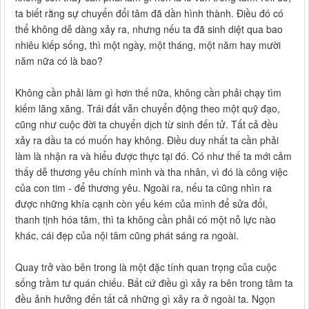
ta biết rằng sự chuyển đổi tâm đã dần hình thành. Điều đó có
thể không dễ dàng xảy ra, nhưng nếu ta đã sinh diệt qua bao
nhiêu kiếp sống, thì một ngày, một tháng, một năm hay mười
năm nữa có là bao?
Không cần phải làm gì hơn thế nữa, không cần phải chạy tìm
kiếm lăng xăng. Trái đất vẫn chuyển động theo một quỹ đạo,
cũng như cuộc đời ta chuyển dịch từ sinh đến tử. Tất cả đều
xảy ra dầu ta có muốn hay không. Điều duy nhất ta cần phải
làm là nhận ra và hiểu được thực tại đó. Có như thế ta mới cảm
thấy dễ thương yêu chính mình và tha nhân, vì đó là công việc
của con tim - để thương yêu. Ngoài ra, nếu ta cũng nhìn ra
được những khía cạnh còn yếu kém của mình để sửa đổi,
thanh tịnh hóa tâm, thì ta không cần phải có một nỗ lực nào
khác, cái đẹp của nội tâm cũng phát sáng ra ngoài.
Quay trở vào bên trong là một đặc tính quan trọng của cuộc
sống trầm tư quán chiếu. Bất cứ điều gì xảy ra bên trong tâm ta
đều ảnh hưởng đến tất cả những gì xảy ra ở ngoài ta. Ngọn