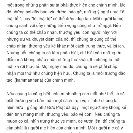
một trong những phận sự ta phải thực hiện cho chính mình, lúc
đó những sợi dây bám víu được tháo gỡ, những ý nghĩ như 'Tôi
thật tốt", hay "tôi thật tệ" có thể được dẹp tan. Mỗi người là một
chúng sanh với đầy những triển vọng cũng như trở ngại. Nếu
chúng ta có thể chấp nhận, thương yêu 'con người nầy' với
những ưu và khuyết điểm của nó, thì chúng ta cũng có thể
chấp nhận, thương yêu kẻ khác một cách trung thực, và lợi ích.
Nhưng nếu chúng ta có tâm phân biệt, chỉ biết yêu những ưu
điểm mà không chấp nhận những thứ khác, thì chúng ta mãi
mãi xa rời thực tế. Một ngày nào đó, chúng ta sẽ phải chấp
nhận mọi thứ như chúng hiện hữu. Chúng ta là 'môi trường đào
tạo' (kammatthana) của chính mình.
Nếu chúng ta cũng biết nhìn mình bằng con mắt như thế, ta sẽ
biết thương yêu bản thân một cách trọn vẹn - như chúng ta
hiện hữu - giống như Đức Phật đã dạy, 'một người mẹ không kể
đến tính mạng mình, thương yêu, bảo vệ con'. Nếu chúng ta
muốn có cái nhìn trung thực về mình, để vươn lên, thì chúng ta
cần phải là người mẹ hiền của chính mình. Một người mẹ có ý