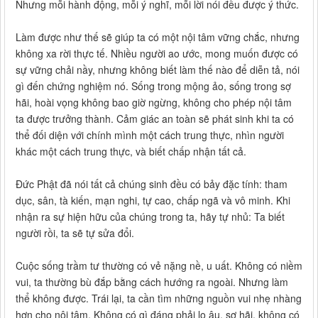
Nhưng mỗi hành động, mỗi ý nghĩ, mỗi lời nói đều được ý thức.
Làm được như thế sẽ giúp ta có một nội tâm vững chắc, nhưng
không xa rời thực tế. Nhiều người ao ước, mong muốn được có
sự vững chải nầy, nhưng không biết làm thế nào để diễn tả, nói
gì đến chứng nghiệm nó. Sống trong mộng ảo, sống trong sợ
hãi, hoài vọng không bao giờ ngừng, không cho phép nội tâm
ta được trưởng thành. Cảm giác an toàn sẽ phát sinh khi ta có
thể đối diện với chính mình một cách trung thực, nhìn người
khác một cách trung thực, và biết chấp nhận tất cả.
Đức Phật đã nói tất cả chúng sinh đều có bảy đặc tính: tham
dục, sân, tà kiến, mạn nghi, tự cao, chấp ngã và vô minh. Khi
nhận ra sự hiện hữu của chúng trong ta, hãy tự nhủ: Ta biết
người rồi, ta sẽ tự sửa đổi.
Cuộc sống trầm tư thường có vẻ nặng nề, u uất. Không có niềm
vui, ta thường bù đắp bằng cách hướng ra ngoài. Nhưng làm
thể không được. Trái lại, ta cần tìm những nguồn vui nhẹ nhàng
hơn cho nội tâm. Không có gì đáng phải lo âu, sợ hãi, không có