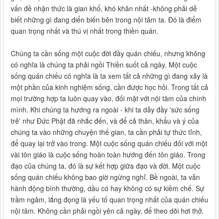
vấn đề nhận thức là gian khổ, khó khăn nhất -không phải dễ
biết những gì đang diển biến bên trong nội tâm ta. Đó là điểm
quan trọng nhất và thú vị nhất trong thiền quán.
Chúng ta cần sống một cuộc đời đầy quán chiếu, nhưng không
có nghĩa là chúng ta phải ngồi Thiền suốt cả ngày. Một cuộc
sống quán chiếu có nghĩa là ta xem tất cả những gì đang xảy là
một phần của kinh nghiệm sống, cần được học hỏi. Trong tất cả
mọi trường hợp ta luôn quay vào, đối mặt với nội tâm của chính
mình. Khi chúng ta hướng ra ngoài - khi ta dẫy đầy 'sức sống
trẻ' như Đức Phật đã nhắc đến, và để cả thân, khẩu và ý của
chúng ta vào những chuyện thế gian, ta cần phải tự thức tỉnh,
để quay lại trở vào trong. Một cuộc sống quán chiếu đối với một
vài tôn giáo là cuộc sống hoàn toàn hướng đến tôn giáo. Trong
đạo của chúng ta, đó là sự kết hợp giữa đạo và đời. Một cuộc
sống quán chiếu không bao giờ ngừng nghỉ. Bề ngoài, ta vẫn
hành động bình thường, dầu có hay không có sự kiềm chế. Sự
trầm ngâm, lắng đọng là yếu tố quan trọng nhất của quán chiếu
nội tâm. Không cần phải ngồi yên cả ngày, để theo dõi hơi thở.