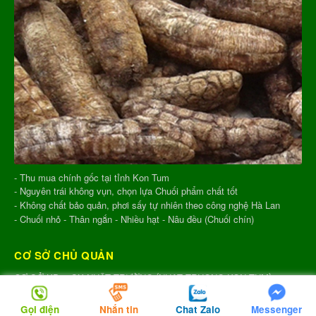
- Thu mua chính gốc tại tỉnh Kon Tum
- Nguyên trái không vụn, chọn lựa Chuối phẩm chất tốt
- Không chất bảo quản, phơi sấy tự nhiên theo công nghệ Hà Lan
- Chuối nhỏ - Thân ngắn - Nhiều hạt - Nâu đều (Chuối chín)
CƠ SỞ CHỦ QUẢN
(
)
CƠ SỞ KD & SX NHẬT TRƯỜNG
NHAT TRUONG KON TUM
M.S.D.N: 8344254367, Cấp tại Tỉnh Kon Tum.
Gọi điện
Nhắn tin
Chat Zalo
Messenger
Giấy phép số: Số 38A.8009409/HKD